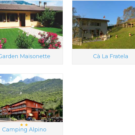
Garden Maisonette
Cà La Fratela
Camping Alpino