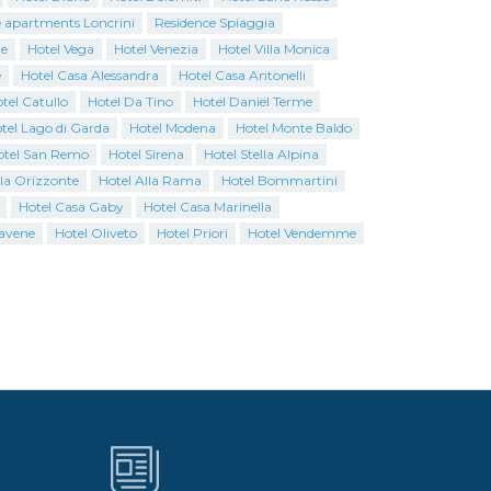
 apartments Loncrini
Residence Spiaggia
te
Hotel Vega
Hotel Venezia
Hotel Villa Monica
e
Hotel Casa Alessandra
Hotel Casa Antonelli
tel Catullo
Hotel Da Tino
Hotel Daniel Terme
tel Lago di Garda
Hotel Modena
Hotel Monte Baldo
otel San Remo
Hotel Sirena
Hotel Stella Alpina
lla Orizzonte
Hotel Alla Rama
Hotel Bommartini
Hotel Casa Gaby
Hotel Casa Marinella
avene
Hotel Oliveto
Hotel Priori
Hotel Vendemme