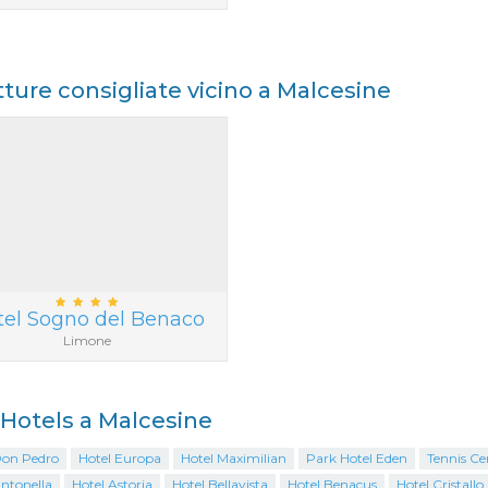
tture consigliate vicino a Malcesine
tel Sogno del Benaco
Limone
i Hotels a Malcesine
Don Pedro
Hotel Europa
Hotel Maximilian
Park Hotel Eden
Tennis Cen
Antonella
Hotel Astoria
Hotel Bellavista
Hotel Benacus
Hotel Cristallo