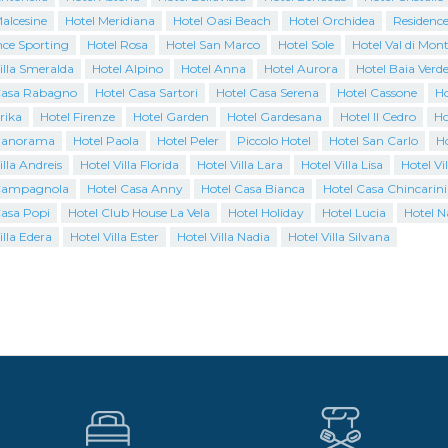
alcesine
Hotel Meridiana
Hotel Oasi Beach
Hotel Orchidea
Residence
nce Sporting
Hotel Rosa
Hotel San Marco
Hotel Sole
Hotel Val di Mon
illa Smeralda
Hotel Alpino
Hotel Anna
Hotel Aurora
Hotel Baia Verd
Casa Rabagno
Hotel Casa Sartori
Hotel Casa Serena
Hotel Cassone
Ho
rika
Hotel Firenze
Hotel Garden
Hotel Gardesana
Hotel Il Cedro
Ho
Panorama
Hotel Paola
Hotel Peler
Piccolo Hotel
Hotel San Carlo
H
illa Andreis
Hotel Villa Florida
Hotel Villa Lara
Hotel Villa Lisa
Hotel Vi
Campagnola
Hotel Casa Anny
Hotel Casa Bianca
Hotel Casa Chincarini
Casa Popi
Hotel Club House La Vela
Hotel Holiday
Hotel Lucia
Hotel N
illa Edera
Hotel Villa Ester
Hotel Villa Nadia
Hotel Villa Silvana