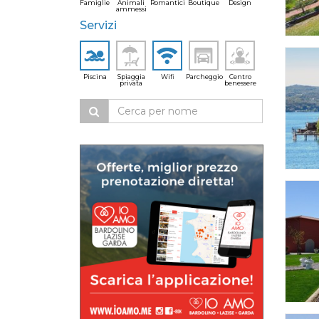
Famiglie
Animali
Romantici
Boutique
Design
ammessi
Servizi
Piscina
Spiaggia
Wifi
Parcheggio
Centro
privata
benessere