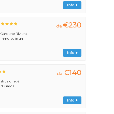
Info
€230
da
a Gardone Riviera,
 immerso in un
Info
€140
da
ostruzione, è
 di Garda,
Info