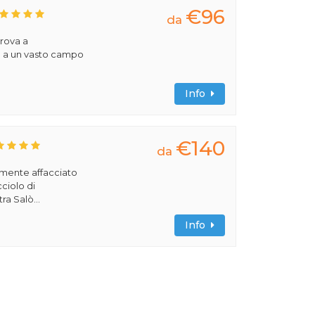
€96
da
trova a
e a un vasto campo
Info
€140
da
amente affacciato
cciolo di
ra Salò...
Info