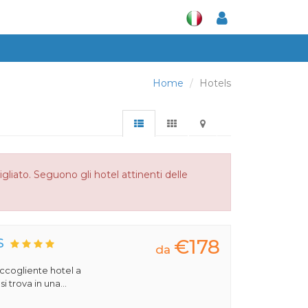
Home
Hotels
liato. Seguono gli hotel attinenti delle
€178
S
da
 accogliente hotel a
 trova in una...