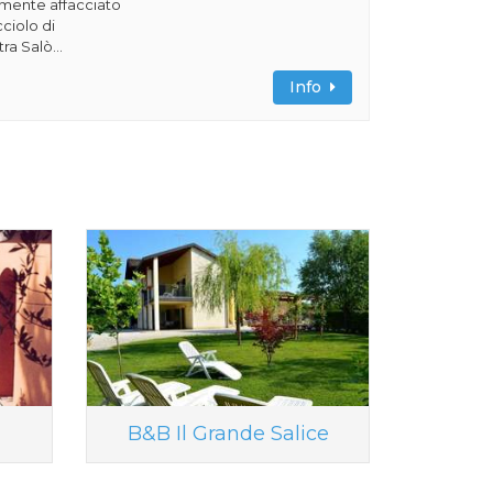
amente affacciato
cciolo di
ra Salò...
Info
B&B Il Grande Salice