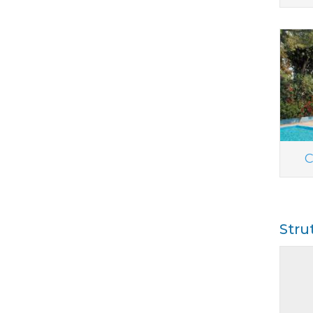
C
Stru