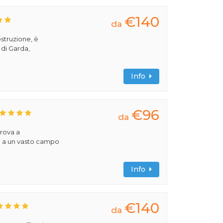
€140
da
ostruzione, è
 di Garda,
Info
€96
da
trova a
e a un vasto campo
Info
€140
da