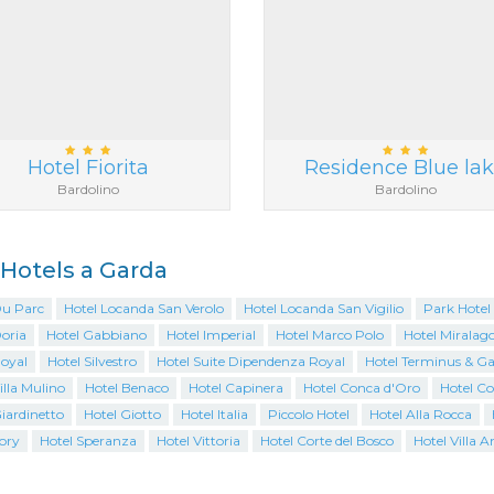
Hotel Fiorita
Residence Blue la
Bardolino
Bardolino
i Hotels a Garda
Du Parc
Hotel Locanda San Verolo
Hotel Locanda San Vigilio
Park Hotel
oria
Hotel Gabbiano
Hotel Imperial
Hotel Marco Polo
Hotel Miralag
Royal
Hotel Silvestro
Hotel Suite Dipendenza Royal
Hotel Terminus & G
illa Mulino
Hotel Benaco
Hotel Capinera
Hotel Conca d'Oro
Hotel Co
iardinetto
Hotel Giotto
Hotel Italia
Piccolo Hotel
Hotel Alla Rocca
ory
Hotel Speranza
Hotel Vittoria
Hotel Corte del Bosco
Hotel Villa 