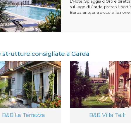
L'Hotel Spiaggia d'Oro è dirett
sul Lago di Garda, presso il porti
Barbarano, una piccola frazione t
e strutture consigliate a Garda
B&B La Terrazza
B&B Villa Telli