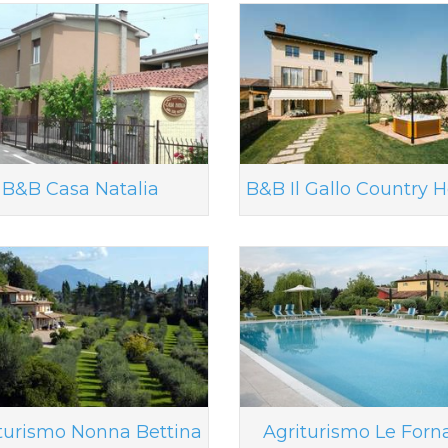
B&B Casa Natalia
B&B Il Gallo Country 
turismo Nonna Bettina
Agriturismo Le Forn