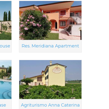
House
Res. Meridiana Apartment
ase
Agriturismo Anna Caterina