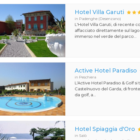
Hotel Villa Garuti
in Padenghe (Desenzano)
L'Hotel Villa Garuti, di recente c
affacciato direttamente sul lago
immerso nel verde del parco...
Active Hotel Paradiso
in Peschiera
L'Active Hotel Paradiso & Golf si 
Castelnuovo del Garda, di front
da golf, a...
Hotel Spiaggia d'Oro
in Salò