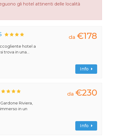
guono gli hotel attinenti delle località
€178
S
da
 accogliente hotel a
 trova in una...
Info
€230
da
a Gardone Riviera,
 immerso in un
Info