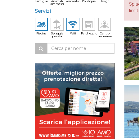
Famiglie
Animali
Romantici
Boutique
Design
Spia
ammessi
limit
Servizi
Piscina
Spiaggia
Wifi
Parcheggio
Centro
privata
benessere