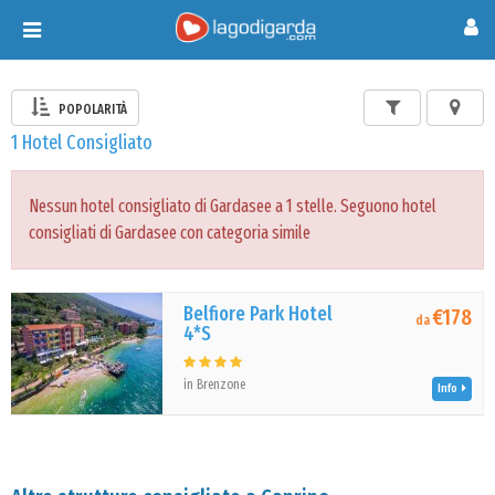
Toggle
navigation
POPOLARITÀ
1 Hotel Consigliato
Nessun hotel consigliato di Gardasee a 1 stelle. Seguono hotel
consigliati di Gardasee con categoria simile
Belfiore Park Hotel
€178
da
4*S
in Brenzone
Info