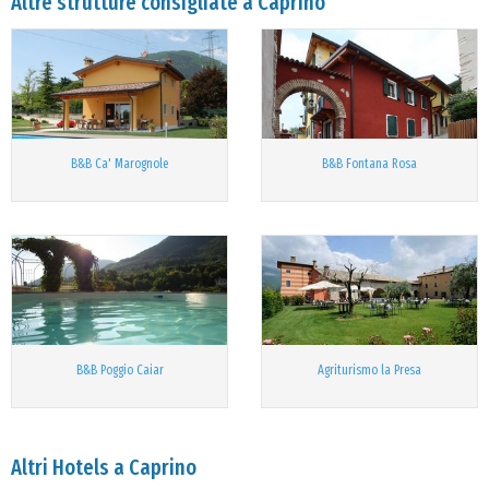
Altre strutture consigliate a Caprino
B&B Ca' Marognole
B&B Fontana Rosa
B&B Poggio Caiar
Agriturismo la Presa
Altri Hotels a Caprino