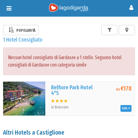
Toggle
navigation
POPOLARITÀ
1 Hotel Consigliato
Nessun hotel consigliato di Gardasee a 1 stelle. Seguono hotel
consigliati di Gardasee con categoria simile
Belfiore Park Hotel
€178
da
4*S
in Brenzone
Info
Altri Hotels a Castiglione