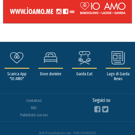
Scarica App
Dove dormire
Garda Eat
Lago di Garda
"IO AMO"
News
Seguici su
Contattaci
FAQ
Pubblicità con noi
2026 © lagodigarda.com - P.IVA: 02358120232