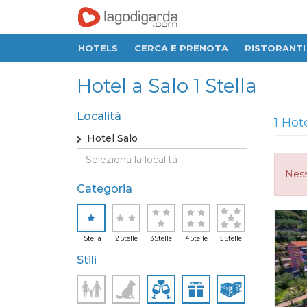
HOTELS
CERCA E PRENOTA
RISTORANTI
Hotel a Salo 1 Stella
Località
1 Hot
Hotel Salo
Ness
Categoria
1 Stella
2 Stelle
3 Stelle
4 Stelle
5 Stelle
Stili