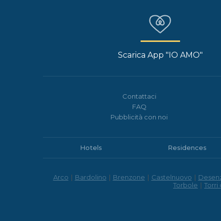
Scarica App "IO AMO"
Contattaci
FAQ
Pubblicità con noi
Hotels
Residences
Arco
|
Bardolino
|
Brenzone
|
Castelnuovo
|
Desen
Torbole
|
Torri