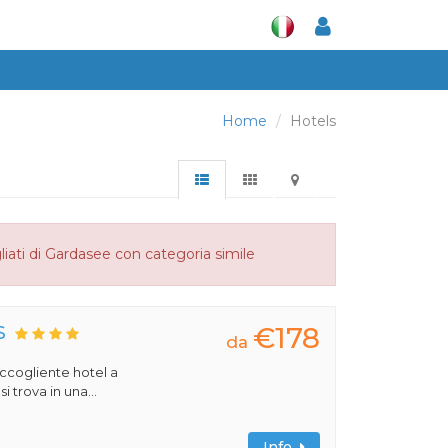
Home
Hotels
liati di Gardasee con categoria simile
€178
S
da
 accogliente hotel a
 trova in una...
Info