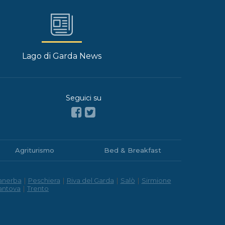
Lago di Garda News
Seguici su
Agriturismo
Bed & Breakfast
anerba
|
Peschiera
|
Riva del Garda
|
Salò
|
Sirmione
antova
|
Trento