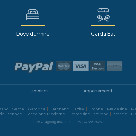
Dove dormire
Garda Eat
Campings
Appartamenti
zano
|
Garda
|
Gardone
|
Gargnano
|
Lazise
|
Limone
|
Malcesine
|
M
 del Benaco
|
Toscolano Maderno
|
Tremosine
|
Verona
|
Brescia
|
M
2026 © lagodigarda.com - P.IVA: 02358120232