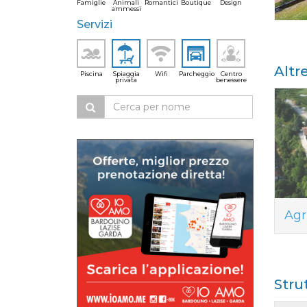
Famiglie
Animali
Romantici
Boutique
Design
ammessi
Servizi
Altr
Piscina
Spiaggia
Wifi
Parcheggio
Centro
privata
benessere
Agr
Stru