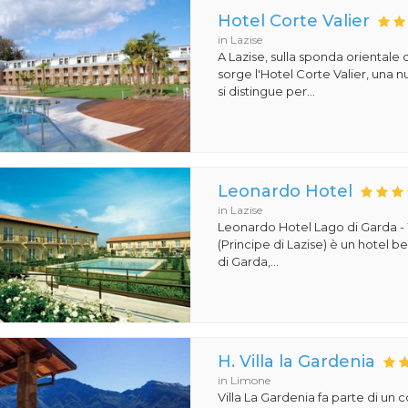
Hotel Corte Valier
in Lazise
A Lazise, sulla sponda orientale 
sorge l'Hotel Corte Valier, una n
si distingue per...
Leonardo Hotel
in Lazise
Leonardo Hotel Lago di Garda -
(Principe di Lazise) è un hotel 
di Garda,...
H. Villa la Gardenia
in Limone
Villa La Gardenia fa parte di un