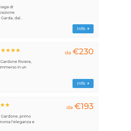
ciaga di
osizione
Garda, dal...
Info
€230
da
a Gardone Riviera,
 immerso in un
Info
€193
da
el Gardone, primo
imonia l'eleganza e