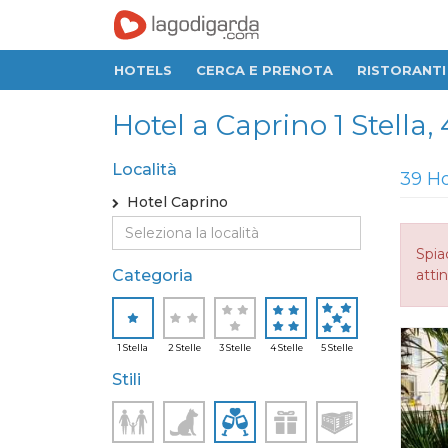
HOTELS
CERCA E PRENOTA
RISTORANTI
Hotel a Caprino 1 Stella, 4
Località
39 Ho
Hotel Caprino
Spia
Categoria
attin
1 Stella
2 Stelle
3 Stelle
4 Stelle
5 Stelle
Stili