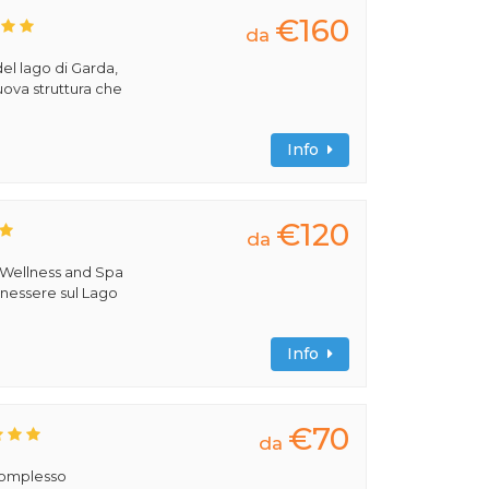
€160
da
del lago di Garda,
uova struttura che
Info
€120
da
 Wellness and Spa
benessere sul Lago
Info
€70
da
 complesso