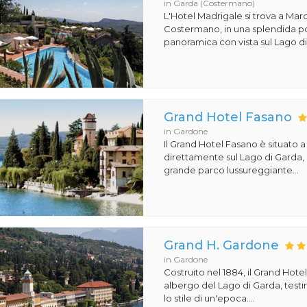
in Garda (Costermano)
L'Hotel Madrigale si trova a Mar
Costermano, in una splendida p
panoramica con vista sul Lago di 
Grand Hotel Fasano
in Gardone
Il Grand Hotel Fasano è situato 
direttamente sul Lago di Garda,
grande parco lussureggiante...
Grand H. Gardone
in Gardone
Costruito nel 1884, il Grand Hot
albergo del Lago di Garda, test
lo stile di un'epoca....