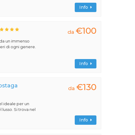
Info
€100
da
o da un immenso
beri di ogni genere.
Info
€130
Sostaga
da
l ideale per un
 lusso. Si trova nel
Info