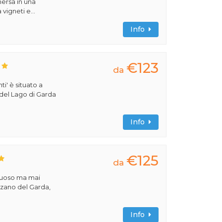
ersa in una
vigneti e...
Info
€123
da
ti' è situato a
 del Lago di Garda
Info
€125
da
ssuoso ma mai
nzano del Garda,
Info