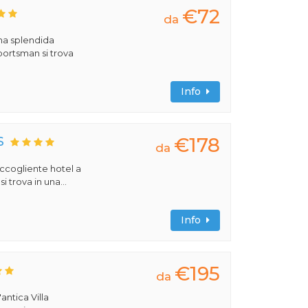
€72
da
una splendida
portsman si trova
Info
€178
S
da
 accogliente hotel a
 trova in una...
Info
€195
da
antica Villa