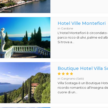
Hotel Ville Montefiori
in Gardone
L'Hotel Montefiori è circondat
parco ricco di ulivi, palme ed al
Si trova a...
Boutique Hotel Villa 
in Gargnano (Salò)
Villa Sostaga è un Boutique Hote
ricordo romantico all'insegna del
cuore di un...