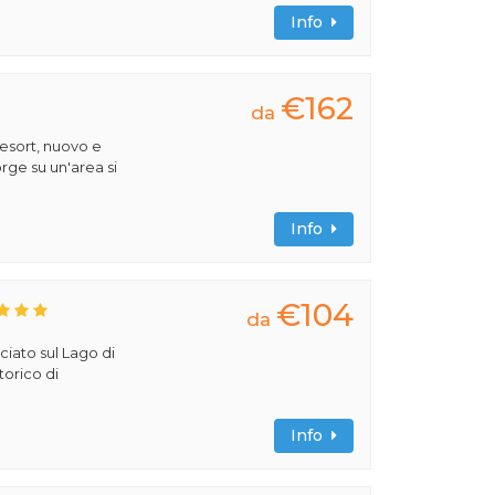
Info
€162
da
esort, nuovo e
rge su un'area si
Info
€104
da
ciato sul Lago di
torico di
Info