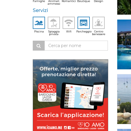
Famiglie
Animali
Romantici
Boutique
Design
ammessi
Servizi
Piscina
Spiaggia
Wifi
Parcheggio
Centro
privata
benessere