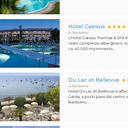
Hotel Caesius
in Bardolino
L'Hotel Cæsius Thermæ & SPA R
vasto complesso alberghiero, so
ca. 40.000 mq immerso...
Du Lac et Bellevue
in Bardolino
Hotel Du Lac et Bellevue è affac
Garda, a pochi passi dal centro s
Bardolino. ...