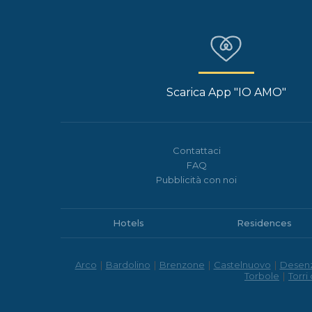
Scarica App "IO AMO"
Contattaci
FAQ
Pubblicità con noi
Hotels
Residences
Arco
|
Bardolino
|
Brenzone
|
Castelnuovo
|
Desen
Torbole
|
Torri