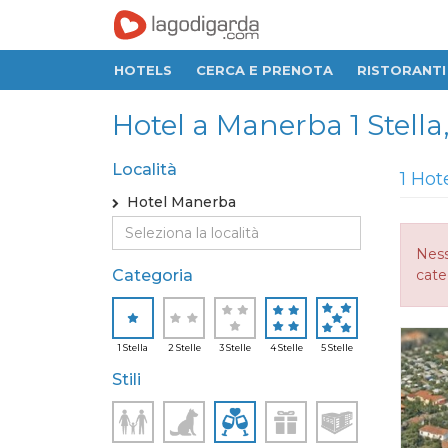
HOTELS
CERCA E PRENOTA
RISTORANTI
Hotel a Manerba 1 Stella, 
Località
1 Hot
Hotel Manerba
Ness
Categoria
cate
1 Stella
2 Stelle
3 Stelle
4 Stelle
5 Stelle
Stili