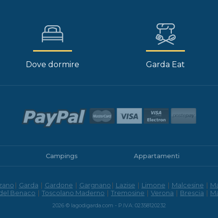
Dove dormire
Garda Eat
Campings
Appartamenti
zano
|
Garda
|
Gardone
|
Gargnano
|
Lazise
|
Limone
|
Malcesine
|
M
 del Benaco
|
Toscolano Maderno
|
Tremosine
|
Verona
|
Brescia
|
M
2026 © lagodigarda.com - P.IVA: 02358120232