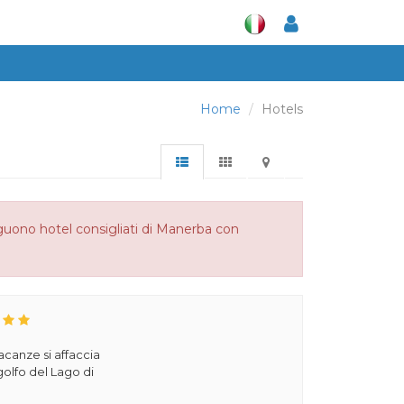
Home
Hotels
Seguono hotel consigliati di Manerba con
acanze si affaccia
olfo del Lago di