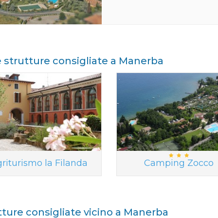
e strutture consigliate a Manerba
riturismo la Filanda
Camping Zocco
tture consigliate vicino a Manerba