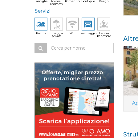
Famiglie
Animali
Romantici
Boutique
Design
ammessi
Servizi
Piscina
Spiaggia
Wifi
Parcheggio
Centro
privata
benessere
Altr
Ag
Stru