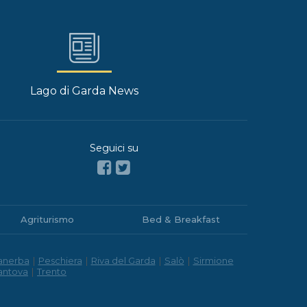
Lago di Garda News
Seguici su
Agriturismo
Bed & Breakfast
anerba
|
Peschiera
|
Riva del Garda
|
Salò
|
Sirmione
antova
|
Trento