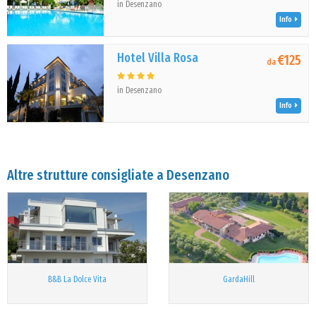
in Desenzano
Info
Hotel Villa Rosa
€125
da
in Desenzano
Info
Altre strutture consigliate a Desenzano
B&B La Dolce Vita
GardaHill