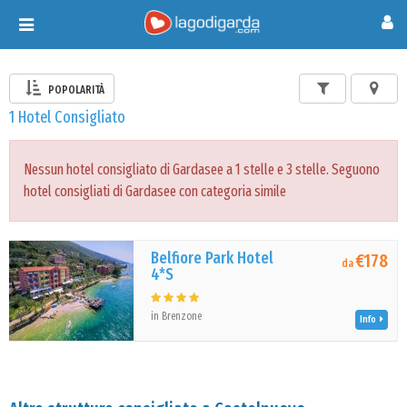
Toggle
navigation
POPOLARITÀ
1 Hotel Consigliato
Nessun hotel consigliato di Gardasee a 1 stelle e 3 stelle. Seguono
hotel consigliati di Gardasee con categoria simile
Belfiore Park Hotel
€178
da
4*S
in Brenzone
Info