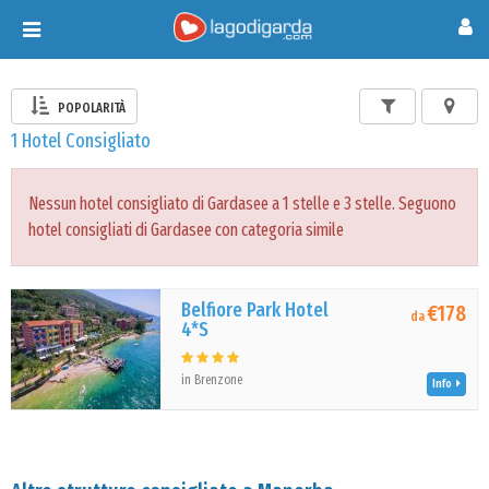
Toggle
navigation
POPOLARITÀ
1 Hotel Consigliato
Nessun hotel consigliato di Gardasee a 1 stelle e 3 stelle. Seguono
hotel consigliati di Gardasee con categoria simile
Belfiore Park Hotel
€178
da
4*S
in Brenzone
Info