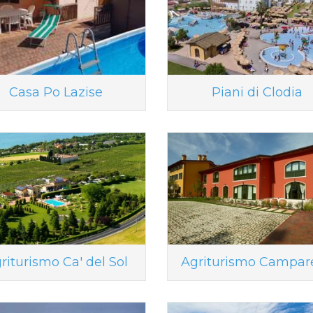
Casa Po Lazise
Piani di Clodia
riturismo Ca' del Sol
Agriturismo Campare