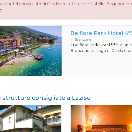
un hotel consigliato di Gardasee a 1 stelle e 3 stelle. Seguono ho
le
Belfiore Park Hotel 4*
in Brenzone
Il Belfiore Park Hotel ****S è un
Brenzone sul Lago di Garda che si
e strutture consigliate a Lazise