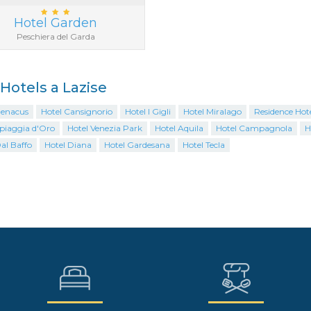
Hotel Garden
Peschiera del Garda
 Hotels a Lazise
Benacus
Hotel Cansignorio
Hotel I Gigli
Hotel Miralago
Residence Hot
Spiaggia d'Oro
Hotel Venezia Park
Hotel Aquila
Hotel Campagnola
H
al Baffo
Hotel Diana
Hotel Gardesana
Hotel Tecla