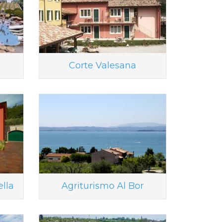
Corte Valesana
lla
Agriturismo Al Bor