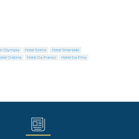
el Olympia
Hotel Sirena
Hotel Smeraldo
otel Cristina
Hotel Da Franco
Hotel Da Pina