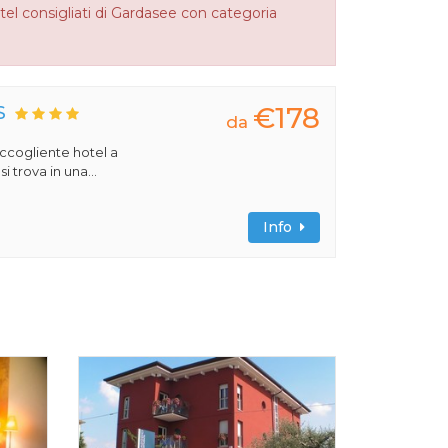
tel consigliati di Gardasee con categoria
€178
S
da
 accogliente hotel a
 trova in una...
Info