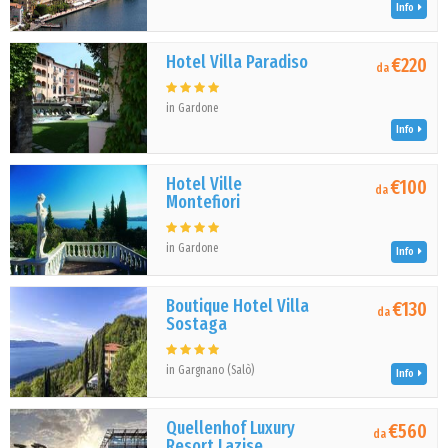
Info
Hotel Villa Paradiso
€220
da
in Gardone
Info
Hotel Ville
€100
da
Montefiori
in Gardone
Info
Boutique Hotel Villa
€130
da
Sostaga
in Gargnano (Salò)
Info
Quellenhof Luxury
€560
da
Resort Lazise