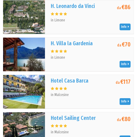
H. Leonardo da Vinci
€86
da
in Limone
Info
H. Villa la Gardenia
€70
da
in Limone
Info
Hotel Casa Barca
€117
da
in Malcesine
Info
Hotel Sailing Center
€80
da
in Malcesine