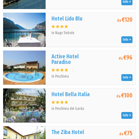
Info
Hotel Lido Blu
€120
da
in Nago Torbole
Info
Active Hotel
€96
da
Paradiso
in Peschiera
Info
Hotel Bella Italia
€100
da
in Peschiera del Garda
Info
The Ziba Hotel
€75
da