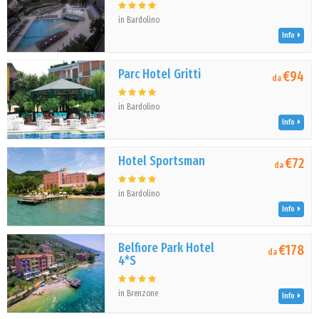
in Bardolino
Info
Parc Hotel Gritti
€94
da
in Bardolino
Info
Hotel Sportsman
€72
da
in Bardolino
Info
Belfiore Park Hotel
€178
da
4*S
in Brenzone
Info