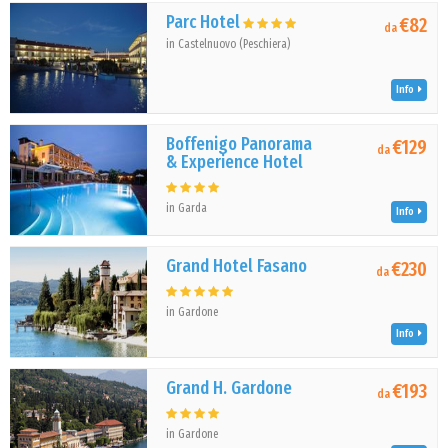
Parc Hotel
€82
da
in Castelnuovo (Peschiera)
Info
Boffenigo Panorama
€129
da
& Experience Hotel
in Garda
Info
Grand Hotel Fasano
€230
da
in Gardone
Info
Grand H. Gardone
€193
da
in Gardone