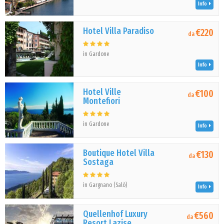
Info
Hotel Villa Paradiso
€220
da
in Gardone
Info
Hotel Ville
€100
da
Montefiori
in Gardone
Info
Boutique Hotel Villa
€130
da
Sostaga
in Gargnano (Salò)
Info
Quellenhof Luxury
€560
da
Resort Lazise