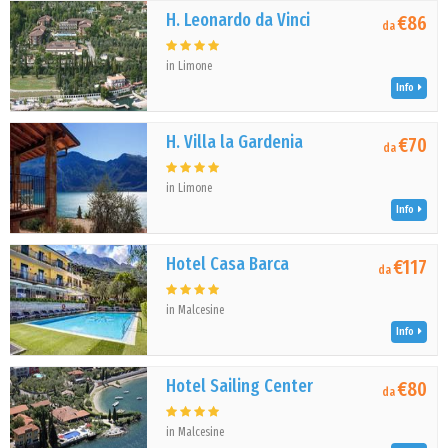
H. Leonardo da Vinci
€86
da
in Limone
Info
H. Villa la Gardenia
€70
da
in Limone
Info
Hotel Casa Barca
€117
da
in Malcesine
Info
Hotel Sailing Center
€80
da
in Malcesine