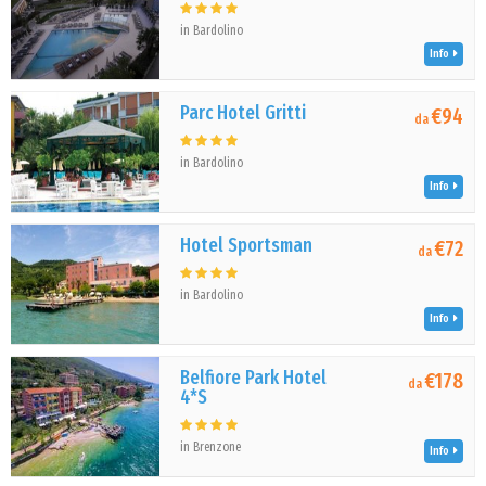
in Bardolino
Info
Parc Hotel Gritti
€94
da
in Bardolino
Info
Hotel Sportsman
€72
da
in Bardolino
Info
Belfiore Park Hotel
€178
da
4*S
in Brenzone
Info