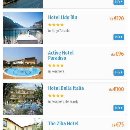
Info
Hotel Lido Blu
€120
da
in Nago Torbole
Info
Active Hotel
€96
da
Paradiso
in Peschiera
Info
Hotel Bella Italia
€100
da
in Peschiera del Garda
Info
The Ziba Hotel
€75
da