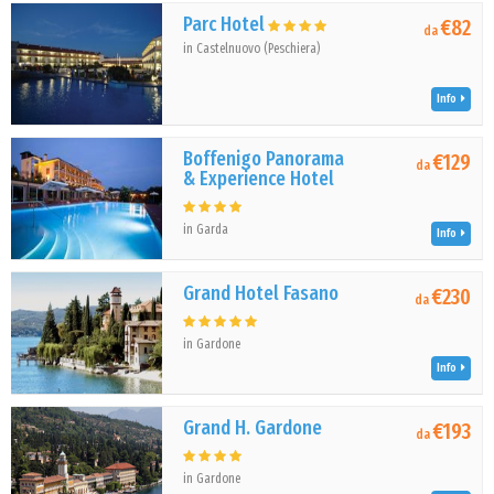
Parc Hotel
€82
da
in Castelnuovo (Peschiera)
Info
Boffenigo Panorama
€129
da
& Experience Hotel
in Garda
Info
Grand Hotel Fasano
€230
da
in Gardone
Info
Grand H. Gardone
€193
da
in Gardone