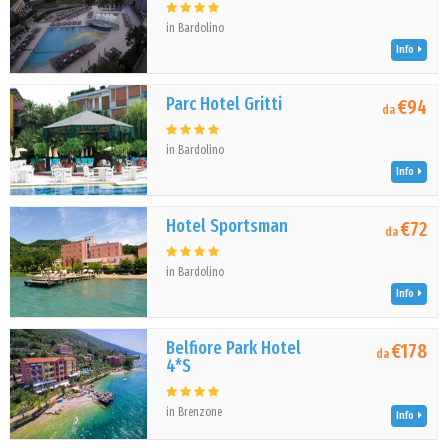
in Bardolino
Info
Parc Hotel Gritti
€94
da
in Bardolino
Info
Hotel Sportsman
€72
da
in Bardolino
Info
Belfiore Park Hotel
€178
da
4*S
in Brenzone
Info