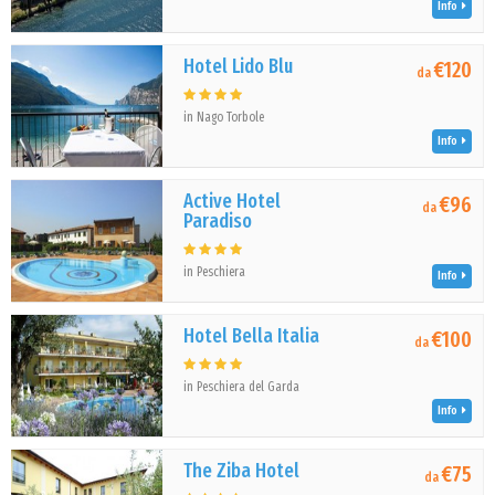
Info
Hotel Lido Blu
€120
da
in Nago Torbole
Info
Active Hotel
€96
da
Paradiso
in Peschiera
Info
Hotel Bella Italia
€100
da
in Peschiera del Garda
Info
The Ziba Hotel
€75
da