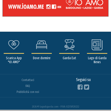
Scarica App
Dove dormire
Garda Eat
Lago di Garda
"IO AMO"
News
Seguici su
Contattaci
FAQ
Pubblicità con noi
2026 © lagodigarda.com - P.IVA: 02358120232