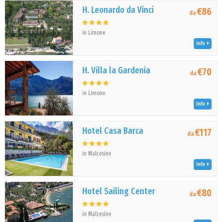
H. Leonardo da Vinci
€86
da
in Limone
Info
H. Villa la Gardenia
€70
da
in Limone
Info
Hotel Casa Barca
€117
da
in Malcesine
Info
Hotel Sailing Center
€80
da
in Malcesine