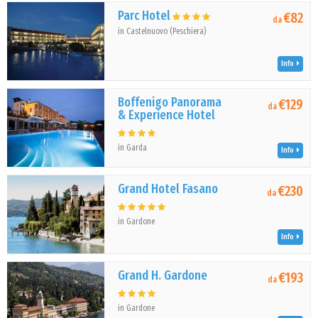
Parc Hotel
€82
da
in Castelnuovo (Peschiera)
Info
Boffenigo Panorama
€129
da
& Experience Hotel
in Garda
Info
Grand Hotel Fasano
€230
da
in Gardone
Info
Grand H. Gardone
€193
da
in Gardone