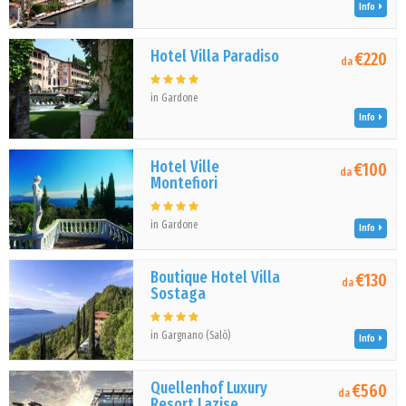
Info
Hotel Villa Paradiso
€220
da
in Gardone
Info
Hotel Ville
€100
da
Montefiori
in Gardone
Info
Boutique Hotel Villa
€130
da
Sostaga
in Gargnano (Salò)
Info
Quellenhof Luxury
€560
da
Resort Lazise