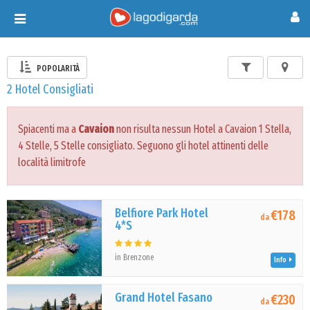
Toggle
navigation
POPOLARITÀ
2 Hotel Consigliati
Spiacenti ma a
Cavaion
non risulta nessun Hotel a Cavaion 1 Stella,
4 Stelle, 5 Stelle consigliato. Seguono gli hotel attinenti delle
località limitrofe
Belfiore Park Hotel
€178
da
4*S
in Brenzone
Info
Grand Hotel Fasano
€230
da