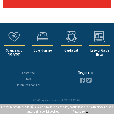
Scarica App
Dove dormire
Garda Eat
Lago di Garda
"IO AMO"
News
Seguici su
Contattaci
FAQ
Pubblicità con noi
2026 © lagodigarda.com - P.IVA: 02358120232
Per offrire servizi di qualitÃ questo sito utilizza cookies, continuando la navigazione nel sito
x
autorizzi l'uso dei
cookies
Autorizzo