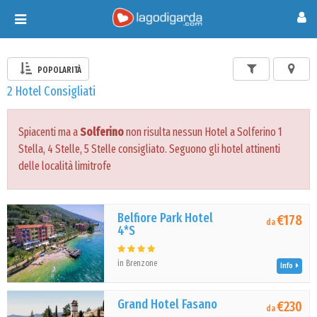
Toggle
navigation
POPOLARITÀ
2 Hotel Consigliati
Spiacenti ma a
Solferino
non risulta nessun Hotel a Solferino 1
Stella, 4 Stelle, 5 Stelle consigliato. Seguono gli hotel attinenti
delle località limitrofe
Belfiore Park Hotel
€178
da
4*S
in Brenzone
Info
Grand Hotel Fasano
€230
da