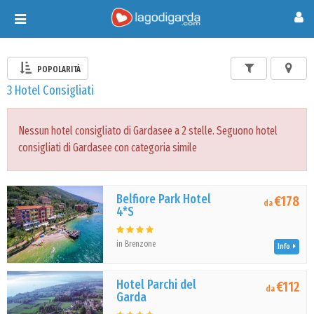
Toggle
navigation
POPOLARITÀ
3 Hotel Consigliati
Nessun hotel consigliato di Gardasee a 2 stelle. Seguono hotel
consigliati di Gardasee con categoria simile
Belfiore Park Hotel
€178
da
4*S
in Brenzone
Info
Hotel Parchi del
€112
da
Garda