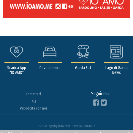
Scarica App
Dove dormire
Garda Eat
Lago di Garda
"IO AMO"
News
Seguici su
Contattaci
FAQ
Pubblicità con noi
2026 © lagodigarda.com - P.IVA: 02358120232