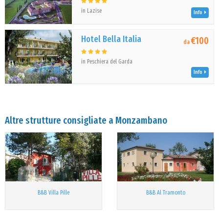
in Lazise
Info
Hotel Bella Italia
€100
da
in Peschiera del Garda
Info
Altre strutture consigliate a Monzambano
B&B Villa Pille
B&B Al Tramonto