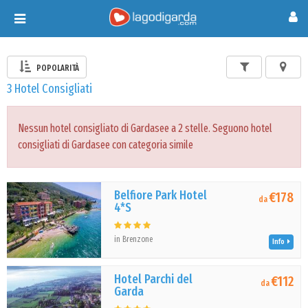
Toggle
navigation
POPOLARITÀ
3 Hotel Consigliati
Nessun hotel consigliato di Gardasee a 2 stelle. Seguono hotel
consigliati di Gardasee con categoria simile
Belfiore Park Hotel
€178
da
4*S
in Brenzone
Info
Hotel Parchi del
€112
da
Garda