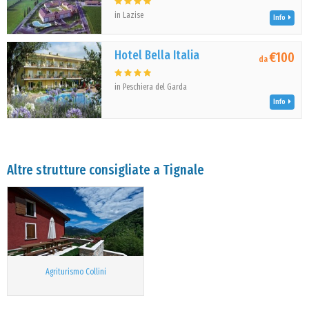
in Lazise
Info
Hotel Bella Italia
€100
da
in Peschiera del Garda
Info
Altre strutture consigliate a Tignale
Agriturismo Collini