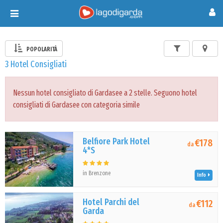
Toggle
navigation
POPOLARITÀ
3 Hotel Consigliati
Nessun hotel consigliato di Gardasee a 2 stelle. Seguono hotel
consigliati di Gardasee con categoria simile
Belfiore Park Hotel
€178
da
4*S
in Brenzone
Info
Hotel Parchi del
€112
da
Garda