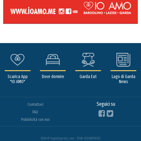
Scarica App
Dove dormire
Garda Eat
Lago di Garda
"IO AMO"
News
Seguici su
Contattaci
FAQ
Pubblicità con noi
2026 © lagodigarda.com - P.IVA: 02358120232