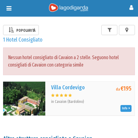
Toggle
navigation
POPOLARITÀ
1 Hotel Consigliato
Nessun hotel consigliato di Cavaion a 2 stelle. Seguono hotel
consigliati di Cavaion con categoria simile
Villa Cordevigo
€195
da
in Cavaion (Bardolino)
Info