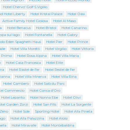
Hotel Chervo' Golf S.Vigilio
d Hotel Liberty
Hotel Kristal Palace
Hotel Oasi
Active Family Hotel Gioiosa
Hotel Al Maso
a
Hotel Benacus
Hotel Bristol
Hotel Canarino
opa sul lago
Hotel Fontanella
Hotel Gabry
colo Eden Spaghetti Haus
Hotel Pier
Hotel Prince
alle
Hotel Villa Moretti
Hotel Virgilio
Hotel Vittoria
l Primo
Hotel Rosa Alpina
Hotel Villa Maria
o
Hotel Casa Francesca
Hotel Elite
ma
Hotel Rastel de Fer
Hotel Restel de Fer
rianna
Hotel Villa Minerva
Hotel Villa Rina
Hotel Gambero
Hotel Salò du Parc
tel Commercio
Hotel Conca d'Oro
Hotel Lepanto
Hotel Nonna Ebe
Hotel Olivi
tel Garden Zorzi
Hotel San Filis
Hotel La Sorgente
 Zeno
Hotel Sole
Sporting Hotel
Hotel Alla Pineta
ago
Hotel Alla Palazzina
Hotel Aloisi
ella
Hotel Miravalle
Hotel Montebaldina