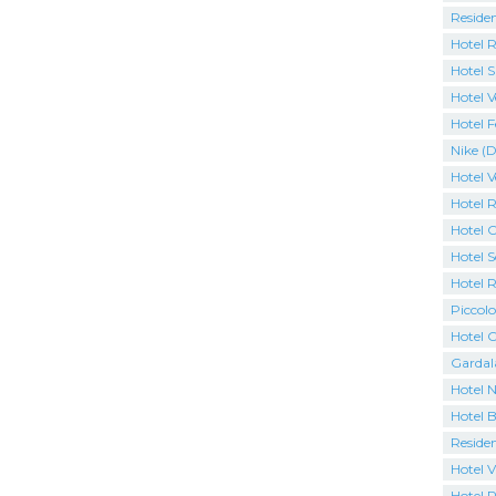
Residen
Hotel 
Hotel S
Hotel V
Hotel F
Nike (D
Hotel V
Hotel 
Hotel C
Hotel S
Hotel 
Piccolo
Hotel C
Gardal
Hotel N
Hotel B
Residen
Hotel V
Hotel P