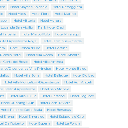
iero
Hotel Mayer e Splendid
Hotel Passeggiata
io
Hotel Alessi
Hotel Flora
Hotel Marino
apoli
Hotel Vittoria
Hotel Aurora
 Locanda San Vigilio
Park Hotel Oasi
l Imperial
Hotel Marco Polo
Hotel Miralago
Suite Dipendenza Royal
Hotel Terminus & Garda
era
Hotel Conca d'Oro
Hotel Cortina
Piccolo Hotel
Hotel Alla Rocca
Hotel Ancora
el Corte del Bosco
Hotel Villa Anthea
ano /Dipendenza Villa Principe
Hotel Monte Baldo
rdaliso
Hotel Villa Sofia
Hotel Bellevue
Hotel Du Lac
Hotel Ville Montefiori /Dipendenza
Hotel Agli Angeli
te Baldo /Dipendenza
Hotel San Michele
rts
Hotel Villa Giulia
Hotel Bartabel
Hotel Bogliaco
Hotel Running Club
Hotel Garni Riviera
 Hotel Palazzo Della Scala
Hotel Benacus
el Sirena
Hotel Smeraldo
Hotel Spiaggia d'Oro
tel Da Roberto
Hotel Esperia
Hotel La Forgia