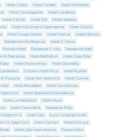
a
Hotel Cattoi
Hotel Garden
Hotel Michelotti
ra
Hotel Campagnola
Hotel Gardenia
Hotel Catullo
Hotel Giò
Hotel Valbella
cora
Hotel Alla Riviera Dipendenza
Hotel Cisano
na
Hotel Drago Center
Hotel Firenze
Hotel Merano
Residence Villa Beatrice
Hotel S. Maria
Piccolo Hotel
Residence S. Vito
Residence Solei
l Al Pescatore
Hotel Battistoni
Hotel Casa Este
 Fasse
Hotel Panoramica
Hotel Silvanella
o Gardesano
Crocioni Hotel Rizzi
Hotel Krystal
 Al Piccione
Hotel San Valentino
Hotel Corona
 Alpi
Hotel Belvedere
Hotel Carmencita
l Speranza
Hotel Speranza Dipendenza
Hotel La Meridiana
Hotel Mura
emo
Hotel Tavernetta
Residence Palù
l Albero N. 5
Hotel Lido
Euro Congressi Hotel
el Ca' Degli Ulivi
Hotel Cipriani
Hotel Fortuna
 Estée
Hotel Lido International
Palace Hotel
otel Al Cacciatore
Hotel Benaco
Hotel Berta