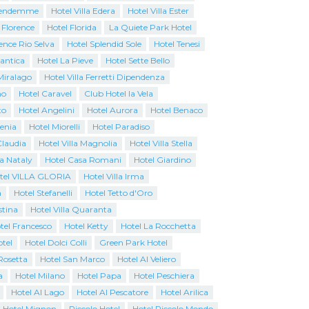
Vendemme
Hotel Villa Edera
Hotel Villa Ester
 Florence
Hotel Florida
La Quiete Park Hotel
ence Rio Selva
Hotel Splendid Sole
Hotel Tenesi
antica
Hotel La Pieve
Hotel Sette Bello
Miralago
Hotel Villa Ferretti Dipendenza
no
Hotel Caravel
Club Hotel la Vela
to
Hotel Angelini
Hotel Aurora
Hotel Benaco
genia
Hotel Miorelli
Hotel Paradiso
Claudia
Hotel Villa Magnolia
Hotel Villa Stella
a Nataly
Hotel Casa Romani
Hotel Giardino
tel VILLA GLORIA
Hotel Villa Irma
a
Hotel Stefanelli
Hotel Tetto d'Oro
stina
Hotel Villa Quaranta
tel Francesco
Hotel Ketty
Hotel La Rocchetta
tel
Hotel Dolci Colli
Green Park Hotel
Rosetta
Hotel San Marco
Hotel Al Veliero
a
Hotel Milano
Hotel Papa
Hotel Peschiera
Hotel Al Lago
Hotel Al Pescatore
Hotel Arilica
Hotel Mignon
Piccolo Hotel
Hotel Piccolo Mondo