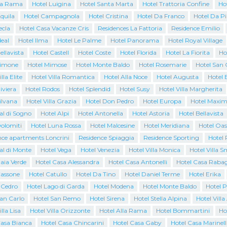
La Rama
Hotel Luigina
Hotel Santa Marta
Hotel Trattoria Confine
Ho
quila
Hotel Campagnola
Hotel Cristina
Hotel Da Franco
Hotel Da P
ecla
Hotel Casa Vacanze Cris
Residences La Fattoria
Residence Emilio
deal
Hotel Ilma
Hotel Le Palme
Hotel Panorama
Hotel Royal Village
ellavista
Hotel Castell
Hotel Coste
Hotel Florida
Hotel La Fiorita
Ho
Limone
Hotel Mimose
Hotel Monte Baldo
Hotel Rosemarie
Hotel San 
lla Elite
Hotel Villa Romantica
Hotel Alla Noce
Hotel Augusta
Hotel 
iviera
Hotel Rodos
Hotel Splendid
Hotel Susy
Hotel Villa Margherita
ilvana
Hotel Villa Grazia
Hotel Don Pedro
Hotel Europa
Hotel Maxim
al di Sogno
Hotel Alpi
Hotel Antonella
Hotel Astoria
Hotel Bellavista
Dolomiti
Hotel Luna Rossa
Hotel Malcesine
Hotel Meridiana
Hotel Oas
nce apartments Loncrini
Residence Spiaggia
Residence Sporting
Hotel 
al di Monte
Hotel Vega
Hotel Venezia
Hotel Villa Monica
Hotel Villa 
aia Verde
Hotel Casa Alessandra
Hotel Casa Antonelli
Hotel Casa Raba
Cassone
Hotel Catullo
Hotel Da Tino
Hotel Daniel Terme
Hotel Erika
l Cedro
Hotel Lago di Garda
Hotel Modena
Hotel Monte Baldo
Hotel 
San Carlo
Hotel San Remo
Hotel Sirena
Hotel Stella Alpina
Hotel Villa
lla Lisa
Hotel Villa Orizzonte
Hotel Alla Rama
Hotel Bommartini
Ho
Casa Bianca
Hotel Casa Chincarini
Hotel Casa Gaby
Hotel Casa Marinell