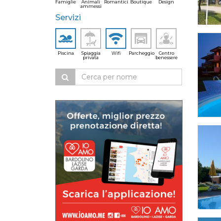
Famiglie
Animali
Romantici
Boutique
Design
ammessi
Servizi
Piscina
Spiaggia
Wifi
Parcheggio
Centro
privata
benessere