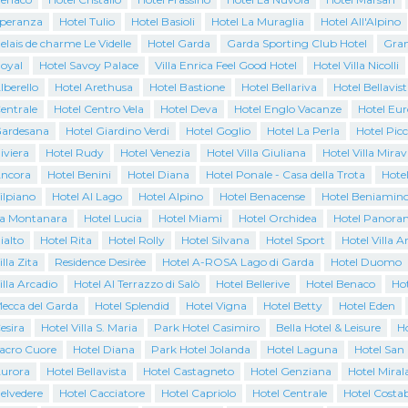
Speranza
Hotel Tulio
Hotel Basioli
Hotel La Muraglia
Hotel All'Alpino
elais de charme Le Videlle
Hotel Garda
Garda Sporting Club Hotel
Gran
Royal
Hotel Savoy Palace
Villa Enrica Feel Good Hotel
Hotel Villa Nicolli
lberello
Hotel Arethusa
Hotel Bastione
Hotel Bellariva
Hotel Bellavist
entrale
Hotel Centro Vela
Hotel Deva
Hotel Englo Vacanze
Hotel Eur
Gardesana
Hotel Giardino Verdi
Hotel Goglio
Hotel La Perla
Hotel Pic
iviera
Hotel Rudy
Hotel Venezia
Hotel Villa Giuliana
Hotel Villa Mirav
Ancora
Hotel Benini
Hotel Diana
Hotel Ponale - Casa della Trota
Hote
ilpiano
Hotel Al Lago
Hotel Alpino
Hotel Benacense
Hotel Beniamin
La Montanara
Hotel Lucia
Hotel Miami
Hotel Orchidea
Hotel Panora
ialto
Hotel Rita
Hotel Rolly
Hotel Silvana
Hotel Sport
Hotel Villa A
lla Zita
Residence Desirèe
Hotel A-ROSA Lago di Garda
Hotel Duomo
illa Arcadio
Hotel Al Terrazzo di Salò
Hotel Bellerive
Hotel Benaco
Ho
Mecca del Garda
Hotel Splendid
Hotel Vigna
Hotel Betty
Hotel Eden
esira
Hotel Villa S. Maria
Park Hotel Casimiro
Bella Hotel & Leisure
Ho
Sacro Cuore
Hotel Diana
Park Hotel Jolanda
Hotel Laguna
Hotel San
Aurora
Hotel Bellavista
Hotel Castagneto
Hotel Genziana
Hotel Miral
elvedere
Hotel Cacciatore
Hotel Capriolo
Hotel Centrale
Hotel Costab