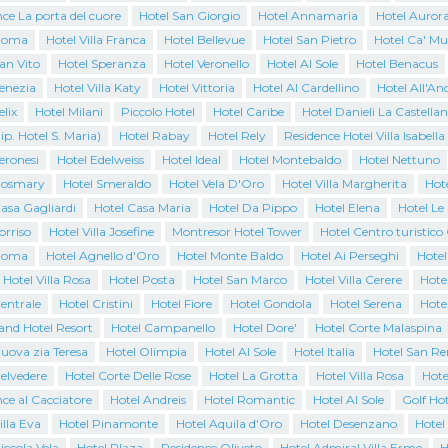
ce La porta del cuore
Hotel San Giorgio
Hotel Annamaria
Hotel Auror
Roma
Hotel Villa Franca
Hotel Bellevue
Hotel San Pietro
Hotel Ca' Mu
an Vito
Hotel Speranza
Hotel Veronello
Hotel Al Sole
Hotel Benacus
enezia
Hotel Villa Katy
Hotel Vittoria
Hotel Al Cardellino
Hotel All'An
elix
Hotel Milani
Piccolo Hotel
Hotel Caribe
Hotel Danieli La Castella
ip. Hotel S. Maria)
Hotel Rabay
Hotel Rely
Residence Hotel Villa Isabella
eronesi
Hotel Edelweiss
Hotel Ideal
Hotel Montebaldo
Hotel Nettuno
Rosmary
Hotel Smeraldo
Hotel Vela D'Oro
Hotel Villa Margherita
Hote
asa Gagliardi
Hotel Casa Maria
Hotel Da Pippo
Hotel Elena
Hotel Le
orriso
Hotel Villa Josefine
Montresor Hotel Tower
Hotel Centro turistic
Roma
Hotel Agnello d'Oro
Hotel Monte Baldo
Hotel Ai Perseghi
Hotel
 Hotel Villa Rosa
Hotel Posta
Hotel San Marco
Hotel Villa Cerere
Hotel
entrale
Hotel Cristini
Hotel Fiore
Hotel Gondola
Hotel Serena
Hote
and Hotel Resort
Hotel Campanello
Hotel Dore'
Hotel Corte Malaspina
uova zia Teresa
Hotel Olimpia
Hotel Al Sole
Hotel Italia
Hotel San R
elvedere
Hotel Corte Delle Rose
Hotel La Grotta
Hotel Villa Rosa
Hote
ce al Cacciatore
Hotel Andreis
Hotel Romantic
Hotel Al Sole
Golf Hot
illa Eva
Hotel Pinamonte
Hotel Aquila d'Oro
Hotel Desenzano
Hotel
iccola Vela
Hotel Plaza
Residence Oliveto
Hotel Admiral Villa Erme
H