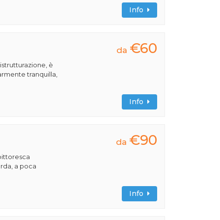
Info
€60
da
istrutturazione, è
armente tranquilla,
Info
€90
da
pittoresca
Garda, a poca
Info