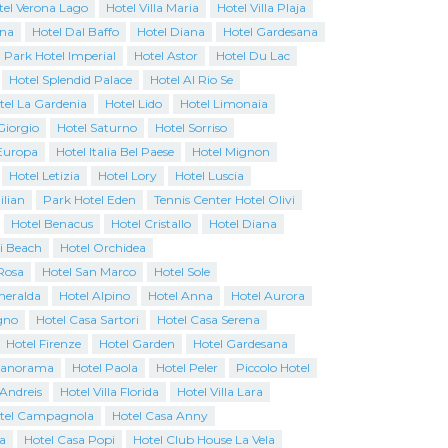
tel Verona Lago
Hotel Villa Maria
Hotel Villa Plaja
ina
Hotel Dal Baffo
Hotel Diana
Hotel Gardesana
Park Hotel Imperial
Hotel Astor
Hotel Du Lac
Hotel Splendid Palace
Hotel Al Rio Se
tel La Gardenia
Hotel Lido
Hotel Limonaia
Giorgio
Hotel Saturno
Hotel Sorriso
Europa
Hotel Italia Bel Paese
Hotel Mignon
Hotel Letizia
Hotel Lory
Hotel Luscia
ilian
Park Hotel Eden
Tennis Center Hotel Olivi
Hotel Benacus
Hotel Cristallo
Hotel Diana
i Beach
Hotel Orchidea
Rosa
Hotel San Marco
Hotel Sole
Smeralda
Hotel Alpino
Hotel Anna
Hotel Aurora
gno
Hotel Casa Sartori
Hotel Casa Serena
Hotel Firenze
Hotel Garden
Hotel Gardesana
Panorama
Hotel Paola
Hotel Peler
Piccolo Hotel
 Andreis
Hotel Villa Florida
Hotel Villa Lara
tel Campagnola
Hotel Casa Anny
a
Hotel Casa Popi
Hotel Club House La Vela