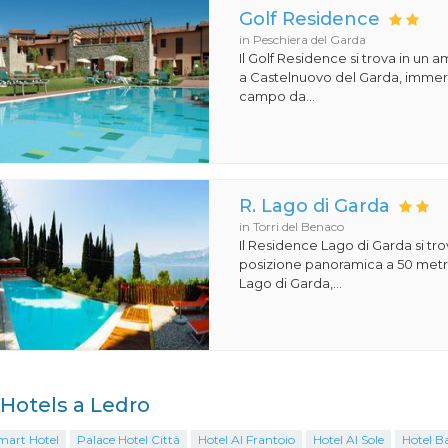
Golf Residence
in Peschiera del Garda
Il Golf Residence si trova in un 
a Castelnuovo del Garda, immers
campo da...
R. Lago di Garda
in Torri del Benaco
Il Residence Lago di Garda si tro
posizione panoramica a 50 metri
Lago di Garda,...
i Hotels a Ledro
mart Hotel
Palace Hotel Città
Hotel Al Frantoio
Hotel Al Sole
Hotel B