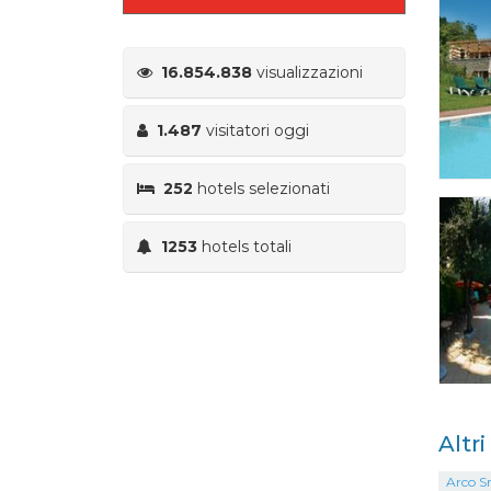
16.854.838
visualizzazioni
1.487
visitatori oggi
252
hotels selezionati
1253
hotels totali
Altr
Arco S