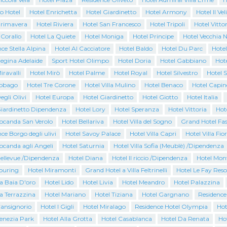
o Hotel
Hotel Enrichetta
Hotel Giardinetto
Hotel Armony
Hotel Il Vel
Primavera
Hotel Riviera
Hotel San Francesco
Hotel Tripoli
Hotel Vittor
 Corallo
Hotel La Quiete
Hotel Moniga
Hotel Principe
Hotel Vecchia N
ce Stella Alpina
Hotel Al Cacciatore
Hotel Baldo
Hotel Du Parc
Hotel
Regina Adelaide
Sport Hotel Olimpo
Hotel Doria
Hotel Gabbiano
Hote
iravalli
Hotel Mirò
Hotel Palme
Hotel Royal
Hotel Silvestro
Hotel 
Tobago
Hotel Tre Corone
Hotel Villa Mulino
Hotel Benaco
Hotel Capin
egli Olivi
Hotel Europa
Hotel Giardinetto
Hotel Giotto
Hotel Italia
Giardinetto Dipendenza
Hotel Lory
Hotel Speranza
Hotel Vittoria
Hot
Locanda San Verolo
Hotel Bellariva
Hotel Villa del Sogno
Grand Hotel Fas
ce Borgo degli ulivi
Hotel Savoy Palace
Hotel Villa Capri
Hotel Villa Fio
ocanda agli Angeli
Hotel Saturnia
Hotel Villa Sofia (Meublè) /Dipendenza
Bellevue /Dipendenza
Hotel Diana
Hotel Il riccio /Dipendenza
Hotel Mon
Touring
Hotel Miramonti
Grand Hotel a Villa Feltrinelli
Hotel Le Fay Reso
a Baia D'oro
Hotel Lido
Hotel Livia
Hotel Meandro
Hotel Palazzina
a Terrazzina
Hotel Mariano
Hotel Tiziana
Hotel Gargnano
Residence
Cansignorio
Hotel I Gigli
Hotel Miralago
Residence Hotel Olympia
Hot
Venezia Park
Hotel Alla Grotta
Hotel Casablanca
Hotel Da Renata
Ho