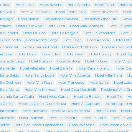
oliday
Hotel Lucia
Hotel Navene
Hotel Oliveto
Hotel Priori
Hotel 
illa Nadia
Hotel Villa Silvana
Hotel Donna Sivia
Hotel Belvedere
Hotel
Miralago
Hotel Molino
Residence Bellavista
Residence Onda Blu
Resid
Zodiaco
Hotel Belle Rive
Hotel Oasi
Hotel Villa Schindler
Hotel La Rom
lla Ferretti
Hotel Du Lac
Hotel La Pergola
Hotel La Pescatrice
Hotel 
Al Caminetto
Hotel Antico Borgo
Hotel Diga
Hotel Ancora
Hotel Olfi
Continental
Forte Charme Hotel
Hotel Piccolo Mondo
Hotel Al Caminet
entrale
Hotel Doria
Hotel Eden
Hotel Geier
Hotel Holiday
Hotel Ifi
ineta del Lago
Hotel Rubino
Hotel Santoni
Hotel Torbole
Hotel Villa 
illa Verde
Hotel Villabella
Hotel Zanella
Hotel Casa Morandi
Hotel Cas
Monte Baldo
Hotel Santa Lucia
Hotel Villa Alberta
Hotel Villa Clara
Ho
illa Orchidea
Hotel Villa Rosa
Hotel Francesco
Hotel Ischia
Hotel Luis
illa al Vento
Hotel Villa Mimosa
Hotel Casa Martinelli
Residence Villa Cri
Locanda Santa Giulia
Hotel West Garda
Hotel La Bussola
Hotel Rio
Ho
a Carica
Hotel La Carica Dipendenza
Hotel Ai Capitani
Aurora ApartHo
Maraschina
Hotel Nettuno
Hotel Nuova Barcaccia
Hotel Olioso
Hotel 
elvedere
Hotel Johnson
Hotel La Favorita
Hotel La Perla
Hotel La Vel
ilotto
Hotel San Marco Dipendenza
Hotel Valentina
Hotel Vecchio Viola
Benaco
Hotel Cristallo
Hotel Frassino
Hotel La Nuvola
Hotel Marsari