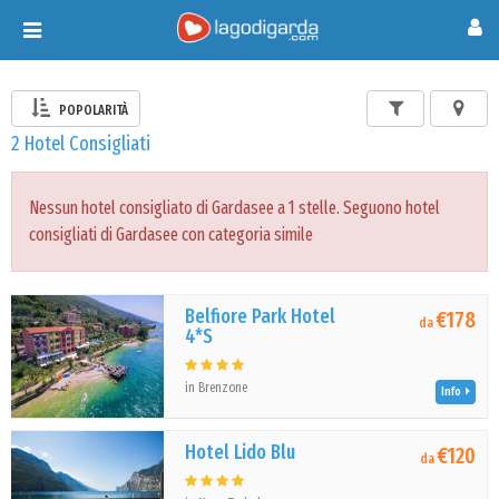
Toggle
navigation
POPOLARITÀ
2 Hotel Consigliati
Nessun hotel consigliato di Gardasee a 1 stelle. Seguono hotel
consigliati di Gardasee con categoria simile
Belfiore Park Hotel
€178
da
4*S
in Brenzone
Info
Hotel Lido Blu
€120
da