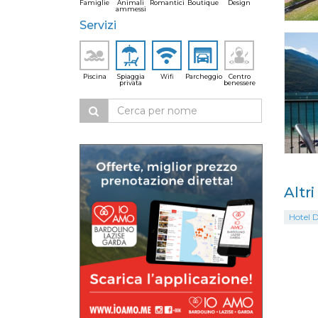
Famiglie
Animali
Romantici
Boutique
Design
ammessi
Servizi
Piscina
Spiaggia
Wifi
Parcheggio
Centro
privata
benessere
Altr
Hotel 