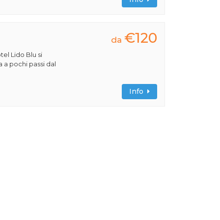
€120
da
tel Lido Blu si
a a pochi passi dal
Info