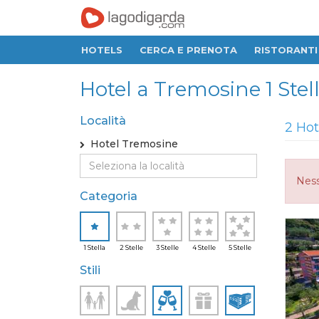
HOTELS
CERCA E PRENOTA
RISTORANTI
Hotel a Tremosine 1 Stel
Località
2 Hot
Hotel Tremosine
Ness
Categoria
1 Stella
2 Stelle
3 Stelle
4 Stelle
5 Stelle
Stili