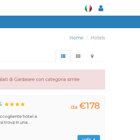
Home
Hotels
liati di Gardasee con categoria simile
€178
S
da
 accogliente hotel a
 trova in una...
Info