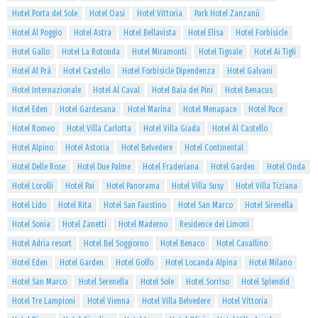
Hotel Porta del Sole
Hotel Oasi
Hotel Vittoria
Park Hotel Zanzanù
Hotel Al Poggio
Hotel Astra
Hotel Bellavista
Hotel Elisa
Hotel Forbisicle
Hotel Gallo
Hotel La Rotonda
Hotel Miramonti
Hotel Tignale
Hotel Ai Tigli
Hotel Al Prà
Hotel Castello
Hotel Forbisicle Dipendenza
Hotel Galvani
Hotel Internazionale
Hotel Al Caval
Hotel Baia dei Pini
Hotel Benacus
Hotel Eden
Hotel Gardesana
Hotel Marina
Hotel Menapace
Hotel Pace
Hotel Romeo
Hotel Villa Carlotta
Hotel Villa Giada
Hotel Al Castello
Hotel Alpino
Hotel Astoria
Hotel Belvedere
Hotel Continental
Hotel Delle Rose
Hotel Due Palme
Hotel Fraderiana
Hotel Garden
Hotel Onda
Hotel Lorolli
Hotel Pai
Hotel Panorama
Hotel Villa Susy
Hotel Villa Tiziana
Hotel Lido
Hotel Rita
Hotel San Faustino
Hotel San Marco
Hotel Sirenella
Hotel Sonia
Hotel Zanetti
Hotel Maderno
Residence dei Limoni
Hotel Adria resort
Hotel Bel Soggiorno
Hotel Benaco
Hotel Cavallino
Hotel Eden
Hotel Garden
Hotel Golfo
Hotel Locanda Alpina
Hotel Milano
Hotel San Marco
Hotel Serenella
Hotel Sole
Hotel Sorriso
Hotel Splendid
Hotel Tre Lampioni
Hotel Vienna
Hotel Villa Belvedere
Hotel Vittoria