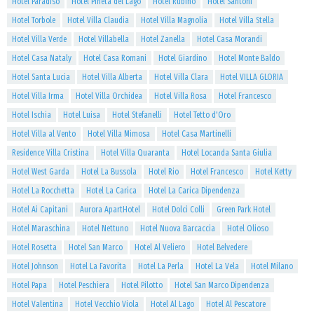
Hotel Paradiso
Hotel Pineta del Lago
Hotel Rubino
Hotel Santoni
Hotel Torbole
Hotel Villa Claudia
Hotel Villa Magnolia
Hotel Villa Stella
Hotel Villa Verde
Hotel Villabella
Hotel Zanella
Hotel Casa Morandi
Hotel Casa Nataly
Hotel Casa Romani
Hotel Giardino
Hotel Monte Baldo
Hotel Santa Lucia
Hotel Villa Alberta
Hotel Villa Clara
Hotel VILLA GLORIA
Hotel Villa Irma
Hotel Villa Orchidea
Hotel Villa Rosa
Hotel Francesco
Hotel Ischia
Hotel Luisa
Hotel Stefanelli
Hotel Tetto d'Oro
Hotel Villa al Vento
Hotel Villa Mimosa
Hotel Casa Martinelli
Residence Villa Cristina
Hotel Villa Quaranta
Hotel Locanda Santa Giulia
Hotel West Garda
Hotel La Bussola
Hotel Rio
Hotel Francesco
Hotel Ketty
Hotel La Rocchetta
Hotel La Carica
Hotel La Carica Dipendenza
Hotel Ai Capitani
Aurora ApartHotel
Hotel Dolci Colli
Green Park Hotel
Hotel Maraschina
Hotel Nettuno
Hotel Nuova Barcaccia
Hotel Olioso
Hotel Rosetta
Hotel San Marco
Hotel Al Veliero
Hotel Belvedere
Hotel Johnson
Hotel La Favorita
Hotel La Perla
Hotel La Vela
Hotel Milano
Hotel Papa
Hotel Peschiera
Hotel Pilotto
Hotel San Marco Dipendenza
Hotel Valentina
Hotel Vecchio Viola
Hotel Al Lago
Hotel Al Pescatore