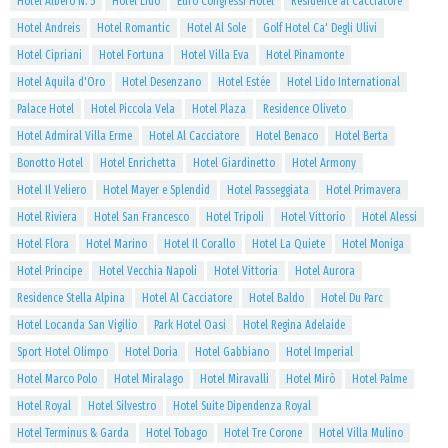
Hotel Albero N. 5
Hotel Lido
Euro Congressi Hotel
Residence al Cacciatore
Hotel Andreis
Hotel Romantic
Hotel Al Sole
Golf Hotel Ca' Degli Ulivi
Hotel Cipriani
Hotel Fortuna
Hotel Villa Eva
Hotel Pinamonte
Hotel Aquila d'Oro
Hotel Desenzano
Hotel Estée
Hotel Lido International
Palace Hotel
Hotel Piccola Vela
Hotel Plaza
Residence Oliveto
Hotel Admiral Villa Erme
Hotel Al Cacciatore
Hotel Benaco
Hotel Berta
Bonotto Hotel
Hotel Enrichetta
Hotel Giardinetto
Hotel Armony
Hotel Il Veliero
Hotel Mayer e Splendid
Hotel Passeggiata
Hotel Primavera
Hotel Riviera
Hotel San Francesco
Hotel Tripoli
Hotel Vittorio
Hotel Alessi
Hotel Flora
Hotel Marino
Hotel Il Corallo
Hotel La Quiete
Hotel Moniga
Hotel Principe
Hotel Vecchia Napoli
Hotel Vittoria
Hotel Aurora
Residence Stella Alpina
Hotel Al Cacciatore
Hotel Baldo
Hotel Du Parc
Hotel Locanda San Vigilio
Park Hotel Oasi
Hotel Regina Adelaide
Sport Hotel Olimpo
Hotel Doria
Hotel Gabbiano
Hotel Imperial
Hotel Marco Polo
Hotel Miralago
Hotel Miravalli
Hotel Mirò
Hotel Palme
Hotel Royal
Hotel Silvestro
Hotel Suite Dipendenza Royal
Hotel Terminus & Garda
Hotel Tobago
Hotel Tre Corone
Hotel Villa Mulino