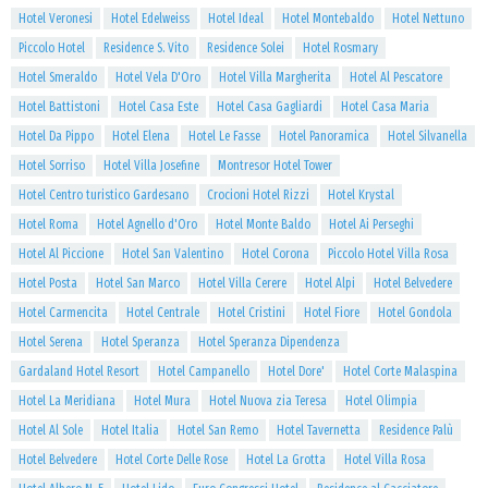
Hotel Veronesi
Hotel Edelweiss
Hotel Ideal
Hotel Montebaldo
Hotel Nettuno
Piccolo Hotel
Residence S. Vito
Residence Solei
Hotel Rosmary
Hotel Smeraldo
Hotel Vela D'Oro
Hotel Villa Margherita
Hotel Al Pescatore
Hotel Battistoni
Hotel Casa Este
Hotel Casa Gagliardi
Hotel Casa Maria
Hotel Da Pippo
Hotel Elena
Hotel Le Fasse
Hotel Panoramica
Hotel Silvanella
Hotel Sorriso
Hotel Villa Josefine
Montresor Hotel Tower
Hotel Centro turistico Gardesano
Crocioni Hotel Rizzi
Hotel Krystal
Hotel Roma
Hotel Agnello d'Oro
Hotel Monte Baldo
Hotel Ai Perseghi
Hotel Al Piccione
Hotel San Valentino
Hotel Corona
Piccolo Hotel Villa Rosa
Hotel Posta
Hotel San Marco
Hotel Villa Cerere
Hotel Alpi
Hotel Belvedere
Hotel Carmencita
Hotel Centrale
Hotel Cristini
Hotel Fiore
Hotel Gondola
Hotel Serena
Hotel Speranza
Hotel Speranza Dipendenza
Gardaland Hotel Resort
Hotel Campanello
Hotel Dore'
Hotel Corte Malaspina
Hotel La Meridiana
Hotel Mura
Hotel Nuova zia Teresa
Hotel Olimpia
Hotel Al Sole
Hotel Italia
Hotel San Remo
Hotel Tavernetta
Residence Palù
Hotel Belvedere
Hotel Corte Delle Rose
Hotel La Grotta
Hotel Villa Rosa