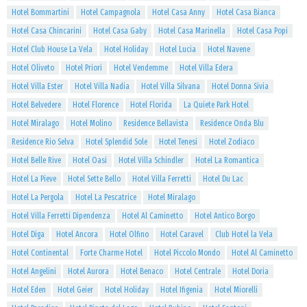
Hotel Bommartini
Hotel Campagnola
Hotel Casa Anny
Hotel Casa Bianca
Hotel Casa Chincarini
Hotel Casa Gaby
Hotel Casa Marinella
Hotel Casa Popi
Hotel Club House La Vela
Hotel Holiday
Hotel Lucia
Hotel Navene
Hotel Oliveto
Hotel Priori
Hotel Vendemme
Hotel Villa Edera
Hotel Villa Ester
Hotel Villa Nadia
Hotel Villa Silvana
Hotel Donna Sivia
Hotel Belvedere
Hotel Florence
Hotel Florida
La Quiete Park Hotel
Hotel Miralago
Hotel Molino
Residence Bellavista
Residence Onda Blu
Residence Rio Selva
Hotel Splendid Sole
Hotel Tenesi
Hotel Zodiaco
Hotel Belle Rive
Hotel Oasi
Hotel Villa Schindler
Hotel La Romantica
Hotel La Pieve
Hotel Sette Bello
Hotel Villa Ferretti
Hotel Du Lac
Hotel La Pergola
Hotel La Pescatrice
Hotel Miralago
Hotel Villa Ferretti Dipendenza
Hotel Al Caminetto
Hotel Antico Borgo
Hotel Diga
Hotel Ancora
Hotel Olfino
Hotel Caravel
Club Hotel la Vela
Hotel Continental
Forte Charme Hotel
Hotel Piccolo Mondo
Hotel Al Caminetto
Hotel Angelini
Hotel Aurora
Hotel Benaco
Hotel Centrale
Hotel Doria
Hotel Eden
Hotel Geier
Hotel Holiday
Hotel Ifigenia
Hotel Miorelli