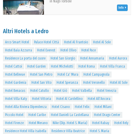
in Nago Torbole
Info
Altri Hotels a Ledro
Arco Smart Hotel
Palace Hotel Città
Hotel Al Frantoio
Hotel Al Sole
Hotel Baia Azzurra
Hotel Everest
Hotel Olivo
Hotel Pace
Residence La porta del cuore
Hotel San Giorgio
Hotel Annamaria
Hotel Aurora
Hotel Cattoi
Hotel Garden
Hotel Michelotti
Hotel Roma
Hotel Villa Franca
Hotel Bellevue
Hotel San Pietro
Hotel Ca' Mura
Hotel Campagnola
Hotel Gardenia
Hotel San Vito
Hotel Speranza
Hotel Veronello
Hotel Al Sole
Hotel Benacus
Hotel Catullo
Hotel Giò
Hotel Valbella
Hotel Venezia
Hotel Villa Katy
Hotel Vittoria
Hotel Al Cardellino
Hotel All'Ancora
Hotel Alla Riviera Dipendenza
Hotel Cisano
Hotel Felix
Hotel Milani
Piccolo Hotel
Hotel Caribe
Hotel Danieli La Castellana
Hotel Drago Center
Hotel Firenze
Hotel Merano
Nike (Dip. Hotel S. Maria)
Hotel Rabay
Hotel Rely
Residence Hotel Villa Isabella
Residence Villa Beatrice
Hotel S. Maria