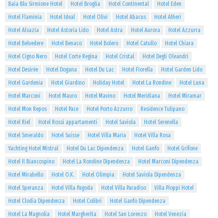
Baia Blu Sirmione Hotel
Hotel Broglia
Hotel Continental
Hotel Eden
Hotel Flaminia
Hotel Ideal
Hotel Olivi
Hotel Abacus
Hotel Alfieri
Hotel Alsazia
Hotel Astoria Lido
Hotel Astra
Hotel Aurora
Hotel Azzurra
Hotel Belvedere
Hotel Benaco
Hotel Bolero
Hotel Catullo
Hotel Chiara
Hotel Cigno Nero
Hotel Corte Regina
Hotel Cristal
Hotel Degli Oleandri
Hotel Desirèe
Hotel Dogana
Hotel Du Lac
Hotel Fiorella
Hotel Garden Lido
Hotel Gardenia
Hotel Giardino
Holiday Hotel
Hotel La Rondine
Hotel Luna
Hotel Marconi
Hotel Mauro
Hotel Mavino
Hotel Meridiana
Hotel Miramar
Hotel Mon Repos
Hotel Pace
Hotel Porto Azzurro
Residence Tulipano
Hotel Riel
Hotel Rossi appartamenti
Hotel Saviola
Hotel Serenella
Hotel Smeraldo
Hotel Suisse
Hotel Villa Maria
Hotel Villa Rosa
Yachting Hotel Mistral
Hotel Du Lac Dipendenza
Hotel Ganfo
Hotel Grifone
Hotel Il Biancospino
Hotel La Rondine Dipendenza
Hotel Marconi Dipendenza
Hotel Mirabello
Hotel O.K.
Hotel Olimpia
Hotel Saviola Dipendenza
Hotel Speranza
Hotel Villa Pagoda
Hotel Villa Paradiso
Villa Pioppi Hotel
Hotel Clodia Dipendenza
Hotel Colibrì
Hotel Ganfo Dipendenza
Hotel La Magnolia
Hotel Margherita
Hotel San Lorenzo
Hotel Venezia