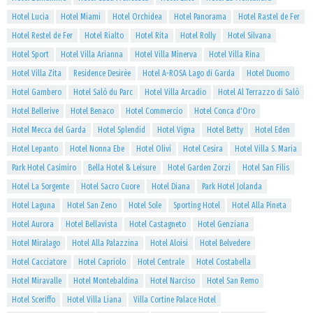
Hotel Lucia
Hotel Miami
Hotel Orchidea
Hotel Panorama
Hotel Rastel de Fer
Hotel Restel de Fer
Hotel Rialto
Hotel Rita
Hotel Rolly
Hotel Silvana
Hotel Sport
Hotel Villa Arianna
Hotel Villa Minerva
Hotel Villa Rina
Hotel Villa Zita
Residence Desirèe
Hotel A-ROSA Lago di Garda
Hotel Duomo
Hotel Gambero
Hotel Salò du Parc
Hotel Villa Arcadio
Hotel Al Terrazzo di Salò
Hotel Bellerive
Hotel Benaco
Hotel Commercio
Hotel Conca d'Oro
Hotel Mecca del Garda
Hotel Splendid
Hotel Vigna
Hotel Betty
Hotel Eden
Hotel Lepanto
Hotel Nonna Ebe
Hotel Olivi
Hotel Cesira
Hotel Villa S. Maria
Park Hotel Casimiro
Bella Hotel & Leisure
Hotel Garden Zorzi
Hotel San Filis
Hotel La Sorgente
Hotel Sacro Cuore
Hotel Diana
Park Hotel Jolanda
Hotel Laguna
Hotel San Zeno
Hotel Sole
Sporting Hotel
Hotel Alla Pineta
Hotel Aurora
Hotel Bellavista
Hotel Castagneto
Hotel Genziana
Hotel Miralago
Hotel Alla Palazzina
Hotel Aloisi
Hotel Belvedere
Hotel Cacciatore
Hotel Capriolo
Hotel Centrale
Hotel Costabella
Hotel Miravalle
Hotel Montebaldina
Hotel Narciso
Hotel San Remo
Hotel Sceriffo
Hotel Villa Liana
Villa Cortine Palace Hotel