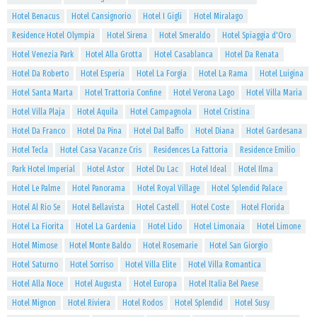
Hotel Benacus
Hotel Cansignorio
Hotel I Gigli
Hotel Miralago
Residence Hotel Olympia
Hotel Sirena
Hotel Smeraldo
Hotel Spiaggia d'Oro
Hotel Venezia Park
Hotel Alla Grotta
Hotel Casablanca
Hotel Da Renata
Hotel Da Roberto
Hotel Esperia
Hotel La Forgia
Hotel La Rama
Hotel Luigina
Hotel Santa Marta
Hotel Trattoria Confine
Hotel Verona Lago
Hotel Villa Maria
Hotel Villa Plaja
Hotel Aquila
Hotel Campagnola
Hotel Cristina
Hotel Da Franco
Hotel Da Pina
Hotel Dal Baffo
Hotel Diana
Hotel Gardesana
Hotel Tecla
Hotel Casa Vacanze Cris
Residences La Fattoria
Residence Emilio
Park Hotel Imperial
Hotel Astor
Hotel Du Lac
Hotel Ideal
Hotel Ilma
Hotel Le Palme
Hotel Panorama
Hotel Royal Village
Hotel Splendid Palace
Hotel Al Rio Se
Hotel Bellavista
Hotel Castell
Hotel Coste
Hotel Florida
Hotel La Fiorita
Hotel La Gardenia
Hotel Lido
Hotel Limonaia
Hotel Limone
Hotel Mimose
Hotel Monte Baldo
Hotel Rosemarie
Hotel San Giorgio
Hotel Saturno
Hotel Sorriso
Hotel Villa Elite
Hotel Villa Romantica
Hotel Alla Noce
Hotel Augusta
Hotel Europa
Hotel Italia Bel Paese
Hotel Mignon
Hotel Riviera
Hotel Rodos
Hotel Splendid
Hotel Susy