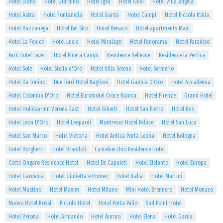
Hotel Diana
Hotel Giardino
Hotel Igea
Hotel Olivi
Hotel Villa Angela
Hotel Astra
Hotel Fontanella
Hotel Garda
Hotel Campi
Hotel Piccola Italia
Hotel Bazzanega
Hotel Bel Sito
Hotel Benaco
Hotel apartments Maxi
Hotel La Fenice
Hotel Lucia
Hotel Miralago
Hotel Panorama
Hotel Paradiso
Park Hotel Faver
Hotel Pineta Campi
Residence Bellevue
Residence la Pertica
Hotel Sole
Hotel Stella d'Oro
Hotel Villa Selene
Hotel Sermerio
Hotel Da Tonino
Due Torri Hotel Baglioni
Hotel Gabbia D'Oro
Hotel Accademia
Hotel Colomba D'Oro
Hotel Euromotel Croce Bianca
Hotel Firenze
Grand Hotel
Hotel Holiday-Inn Verona East
Hotel Giberti
Hotel San Pietro
Hotel Ibis
Hotel Leon D'Oro
Hotel Leopardi
Montresor Hotel Palace
Hotel San Luca
Hotel San Marco
Hotel Victoria
Hotel Antica Porta Leona
Hotel Bologna
Hotel Borghetti
Hotel Brandoli
Castelvecchio Residence Hotel
Corte Ongaro Residence Hotel
Hotel De Capuleti
Hotel Elefante
Hotel Europa
Hotel Gardenia
Hotel Giulietta e Romeo
Hotel Italia
Hotel Martini
Hotel Mastino
Hotel Maxim
Hotel Milano
Mini Hotel Brennero
Hotel Monaco
Nuovo Hotel Rossi
Piccolo Hotel
Hotel Porta Palio
Sud Point Hotel
Hotel Verona
Hotel Armando
Hotel Aurora
Hotel Elena
Hotel Garda