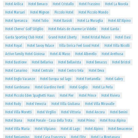
Hotel Arilica
Hotel Benaco
Hotel Cristallo
Hotel Frassino
Hotel La Nuvola
Hotel Marsari
Hotel Mignon
Piccolo Hotel
Hotel Piccolo Mondo
Hotel Speranza
Hotel Tulio
Hotel Basioli
Hotel La Muraglia
Hotel All'Alpino
Hotel Chervo' Golf S.Vigilio
Hotel Relais de charme Le Videlle
Hotel Garda
Garda Sporting Club Hotel
Grand Hotel Liberty
Hotel Kristal Palace
Hotel Oasi
Hotel Royal
Hotel Savoy Palace
Villa Enrica Feel Good Hotel
Hotel Villa Nicolli
Active Family Hotel Gioiosa
Hotel Al Maso
Hotel Alberello
Hotel Arethusa
Hotel Bastione
Hotel Bellariva
Hotel Bellavista
Hotel Benacus
Hotel Bristol
Hotel Canarino
Hotel Centrale
Hotel Centro Vela
Hotel Deva
Hotel Englo Vacanze
Hotel Europa sul lago
Hotel Fontanella
Hotel Gabry
Hotel Gardesana
Hotel Giardino Verdi
Hotel Goglio
Hotel La Perla
Hotel Piccolo Eden Spaghetti Haus
Hotel Pier
Hotel Prince
Hotel Riviera
Hotel Rudy
Hotel Venezia
Hotel Villa Giuliana
Hotel Villa Miravalle
Hotel Villa Moretti
Hotel Virgilio
Hotel Vittoria
Hotel Ancora
Hotel Benini
Hotel Diana
Hotel Ponale - Casa della Trota
Hotel Primo
Hotel Rosa Alpina
Hotel Villa Maria
Hotel Vilpiano
Hotel Al Lago
Hotel Alpino
Hotel Benacense
Hotel Beniamino
Hotel Casa Francesca
Hotel Elite
Hotel La Montanara