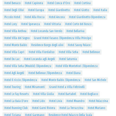
Hotel Benaco
Hotel Capinera
Hotel Conca d'Oro
Hotel Cortina
Hotel Degli Olivi
Hotel Europa
Hotel Giardinetto
Hotel Giotto
Hotel Italia
Piccolo Hotel
Hotel Alla Rocca
Hotel Ancora
Hotel Giardinetto Dipendenza
Hotel Lory
Hotel Speranza
Hotel Vittoria
Hotel Corte del Bosco
Hotel Villa Anthea
Hotel Locanda San Verolo
Hotel Bellariva
Hotel Villa del Sogno
Grand Hotel Fasano /Dipendenza Villa Principe
Hotel Monte Baldo
Residence Borgo degli ulivi
Hotel Savoy Palace
Hotel Villa Capri
Hotel Villa Fiordaliso
Hotel Villa Sofia
Hotel Bellevue
Hotel Du Lac
Hotel Locanda agli Angeli
Hotel Saturnia
Hotel Villa Sofia (Meublè) /Dipendenza
Hotel Ville Montefiori /Dipendenza
Hotel Agli Angeli
Hotel Bellevue /Dipendenza
Hotel Diana
Hotel Il riccio /Dipendenza
Hotel Monte Baldo /Dipendenza
Hotel San Michele
Hotel Touring
Hotel Miramonti
Grand Hotel a Villa Feltrinelli
Hotel Le Fay Resorts
Hotel Villa Giulia
Hotel Bartabel
Hotel Bogliaco
Hotel La Baia D'oro
Hotel Lido
Hotel Livia
Hotel Meandro
Hotel Palazzina
Hotel Running Club
Hotel Garni Riviera
Hotel La Terrazzina
Hotel Mariano
Hotel Tiziana
Hotel Gargnano
Residence Hotel Palazzo Della Scala