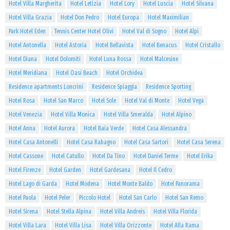
Hotel Villa Margherita
Hotel Letizia
Hotel Lory
Hotel Luscia
Hotel Silvana
Hotel Villa Grazia
Hotel Don Pedro
Hotel Europa
Hotel Maximilian
Park Hotel Eden
Tennis Center Hotel Olivi
Hotel Val di Sogno
Hotel Alpi
Hotel Antonella
Hotel Astoria
Hotel Bellavista
Hotel Benacus
Hotel Cristallo
Hotel Diana
Hotel Dolomiti
Hotel Luna Rossa
Hotel Malcesine
Hotel Meridiana
Hotel Oasi Beach
Hotel Orchidea
Residence apartments Loncrini
Residence Spiaggia
Residence Sporting
Hotel Rosa
Hotel San Marco
Hotel Sole
Hotel Val di Monte
Hotel Vega
Hotel Venezia
Hotel Villa Monica
Hotel Villa Smeralda
Hotel Alpino
Hotel Anna
Hotel Aurora
Hotel Baia Verde
Hotel Casa Alessandra
Hotel Casa Antonelli
Hotel Casa Rabagno
Hotel Casa Sartori
Hotel Casa Serena
Hotel Cassone
Hotel Catullo
Hotel Da Tino
Hotel Daniel Terme
Hotel Erika
Hotel Firenze
Hotel Garden
Hotel Gardesana
Hotel Il Cedro
Hotel Lago di Garda
Hotel Modena
Hotel Monte Baldo
Hotel Panorama
Hotel Paola
Hotel Peler
Piccolo Hotel
Hotel San Carlo
Hotel San Remo
Hotel Sirena
Hotel Stella Alpina
Hotel Villa Andreis
Hotel Villa Florida
Hotel Villa Lara
Hotel Villa Lisa
Hotel Villa Orizzonte
Hotel Alla Rama