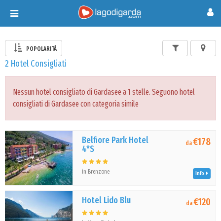
Toggle
navigation
POPOLARITÀ
2 Hotel Consigliati
Nessun hotel consigliato di Gardasee a 1 stelle. Seguono hotel
consigliati di Gardasee con categoria simile
Belfiore Park Hotel
€178
da
4*S
in Brenzone
Info
Hotel Lido Blu
€120
da