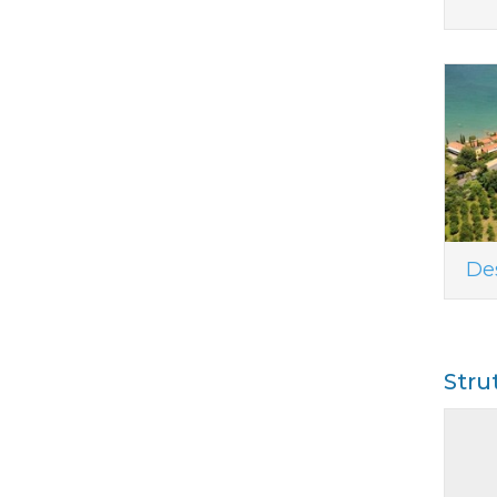
De
Stru