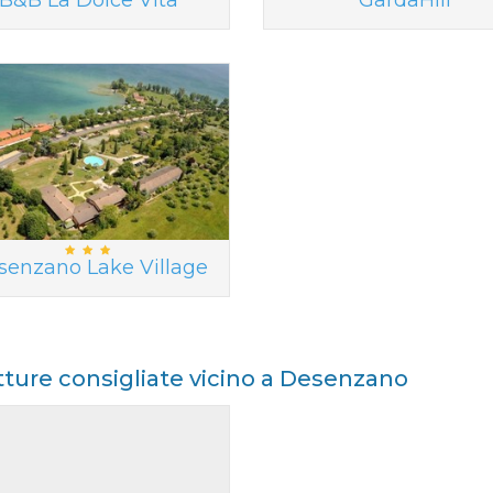
B&B La Dolce Vita
GardaHill
senzano Lake Village
tture consigliate vicino a Desenzano