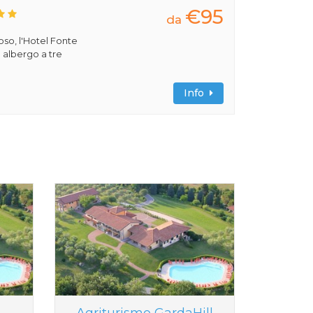
€95
da
ioso, l'Hotel Fonte
 albergo a tre
Info