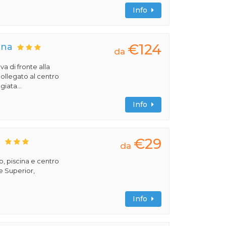
Info
€124
una
da
a di fronte alla
collegato al centro
iata...
Info
€29
S
da
, piscina e centro
e Superior,
Info