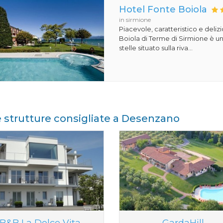
Hotel Fonte Boiola
in sirmione
Piacevole, caratteristico e deliz
Boiola di Terme di Sirmione è un
stelle situato sulla riva...
e strutture consigliate a Desenzano