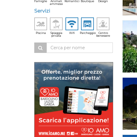
Famiglie
Animali
Romantici
Boutique
Design
ammessi
Servizi
Piscina
Spiaggia
Wifi
Parcheggio
Centro
privata
benessere