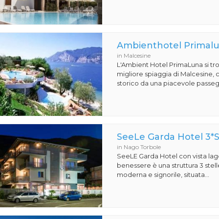
Ambienthotel Primal
in Malcesine
L'Ambient Hotel PrimaLuna si trov
migliore spiaggia di Malcesine, 
storico da una piacevole passegg
SeeLe Garda Hotel 3*
in Nago Torbole
SeeLE Garda Hotel con vista lago
benessere è una struttura 3 stell
moderna e signorile, situata...