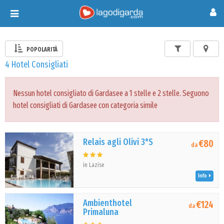
Toggle
navigation
POPOLARITÀ
4 Hotel Consigliati
Nessun hotel consigliato di Gardasee a 1 stelle e 2 stelle. Seguono
hotel consigliati di Gardasee con categoria simile
Relais agli Olivi 3*S
€80
da
in Lazise
Info
Ambienthotel
€124
da
Primaluna