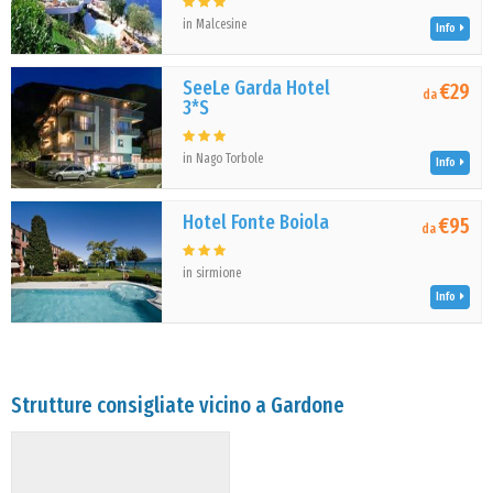
in Malcesine
Info
SeeLe Garda Hotel
€29
da
3*S
in Nago Torbole
Info
Hotel Fonte Boiola
€95
da
in sirmione
Info
Strutture consigliate vicino a Gardone