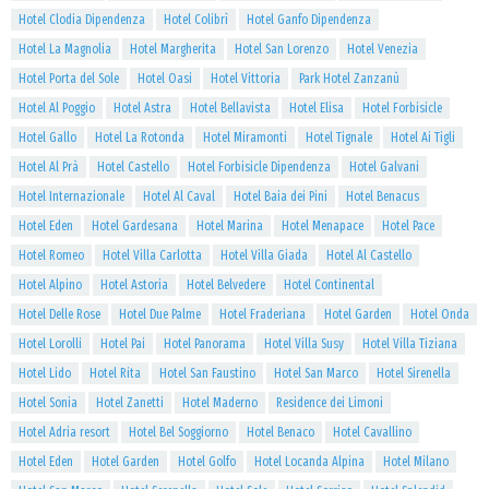
Hotel Clodia Dipendenza
Hotel Colibrì
Hotel Ganfo Dipendenza
Hotel La Magnolia
Hotel Margherita
Hotel San Lorenzo
Hotel Venezia
Hotel Porta del Sole
Hotel Oasi
Hotel Vittoria
Park Hotel Zanzanù
Hotel Al Poggio
Hotel Astra
Hotel Bellavista
Hotel Elisa
Hotel Forbisicle
Hotel Gallo
Hotel La Rotonda
Hotel Miramonti
Hotel Tignale
Hotel Ai Tigli
Hotel Al Prà
Hotel Castello
Hotel Forbisicle Dipendenza
Hotel Galvani
Hotel Internazionale
Hotel Al Caval
Hotel Baia dei Pini
Hotel Benacus
Hotel Eden
Hotel Gardesana
Hotel Marina
Hotel Menapace
Hotel Pace
Hotel Romeo
Hotel Villa Carlotta
Hotel Villa Giada
Hotel Al Castello
Hotel Alpino
Hotel Astoria
Hotel Belvedere
Hotel Continental
Hotel Delle Rose
Hotel Due Palme
Hotel Fraderiana
Hotel Garden
Hotel Onda
Hotel Lorolli
Hotel Pai
Hotel Panorama
Hotel Villa Susy
Hotel Villa Tiziana
Hotel Lido
Hotel Rita
Hotel San Faustino
Hotel San Marco
Hotel Sirenella
Hotel Sonia
Hotel Zanetti
Hotel Maderno
Residence dei Limoni
Hotel Adria resort
Hotel Bel Soggiorno
Hotel Benaco
Hotel Cavallino
Hotel Eden
Hotel Garden
Hotel Golfo
Hotel Locanda Alpina
Hotel Milano