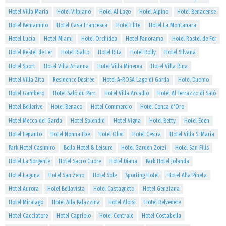
Hotel Villa Maria
Hotel Vilpiano
Hotel Al Lago
Hotel Alpino
Hotel Benacense
Hotel Beniamino
Hotel Casa Francesca
Hotel Elite
Hotel La Montanara
Hotel Lucia
Hotel Miami
Hotel Orchidea
Hotel Panorama
Hotel Rastel de Fer
Hotel Restel de Fer
Hotel Rialto
Hotel Rita
Hotel Rolly
Hotel Silvana
Hotel Sport
Hotel Villa Arianna
Hotel Villa Minerva
Hotel Villa Rina
Hotel Villa Zita
Residence Desirèe
Hotel A-ROSA Lago di Garda
Hotel Duomo
Hotel Gambero
Hotel Salò du Parc
Hotel Villa Arcadio
Hotel Al Terrazzo di Salò
Hotel Bellerive
Hotel Benaco
Hotel Commercio
Hotel Conca d'Oro
Hotel Mecca del Garda
Hotel Splendid
Hotel Vigna
Hotel Betty
Hotel Eden
Hotel Lepanto
Hotel Nonna Ebe
Hotel Olivi
Hotel Cesira
Hotel Villa S. Maria
Park Hotel Casimiro
Bella Hotel & Leisure
Hotel Garden Zorzi
Hotel San Filis
Hotel La Sorgente
Hotel Sacro Cuore
Hotel Diana
Park Hotel Jolanda
Hotel Laguna
Hotel San Zeno
Hotel Sole
Sporting Hotel
Hotel Alla Pineta
Hotel Aurora
Hotel Bellavista
Hotel Castagneto
Hotel Genziana
Hotel Miralago
Hotel Alla Palazzina
Hotel Aloisi
Hotel Belvedere
Hotel Cacciatore
Hotel Capriolo
Hotel Centrale
Hotel Costabella