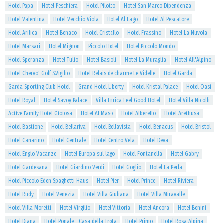
Hotel Papa
Hotel Peschiera
Hotel Pilotto
Hotel San Marco Dipendenza
Hotel Valentina
Hotel Vecchio Viola
Hotel Al Lago
Hotel Al Pescatore
Hotel Arilica
Hotel Benaco
Hotel Cristallo
Hotel Frassino
Hotel La Nuvola
Hotel Marsari
Hotel Mignon
Piccolo Hotel
Hotel Piccolo Mondo
Hotel Speranza
Hotel Tulio
Hotel Basioli
Hotel La Muraglia
Hotel All'Alpino
Hotel Chervo' Golf S.Vigilio
Hotel Relais de charme Le Videlle
Hotel Garda
Garda Sporting Club Hotel
Grand Hotel Liberty
Hotel Kristal Palace
Hotel Oasi
Hotel Royal
Hotel Savoy Palace
Villa Enrica Feel Good Hotel
Hotel Villa Nicolli
Active Family Hotel Gioiosa
Hotel Al Maso
Hotel Alberello
Hotel Arethusa
Hotel Bastione
Hotel Bellariva
Hotel Bellavista
Hotel Benacus
Hotel Bristol
Hotel Canarino
Hotel Centrale
Hotel Centro Vela
Hotel Deva
Hotel Englo Vacanze
Hotel Europa sul lago
Hotel Fontanella
Hotel Gabry
Hotel Gardesana
Hotel Giardino Verdi
Hotel Goglio
Hotel La Perla
Hotel Piccolo Eden Spaghetti Haus
Hotel Pier
Hotel Prince
Hotel Riviera
Hotel Rudy
Hotel Venezia
Hotel Villa Giuliana
Hotel Villa Miravalle
Hotel Villa Moretti
Hotel Virgilio
Hotel Vittoria
Hotel Ancora
Hotel Benini
Hotel Diana
Hotel Ponale - Casa della Trota
Hotel Primo
Hotel Rosa Alpina