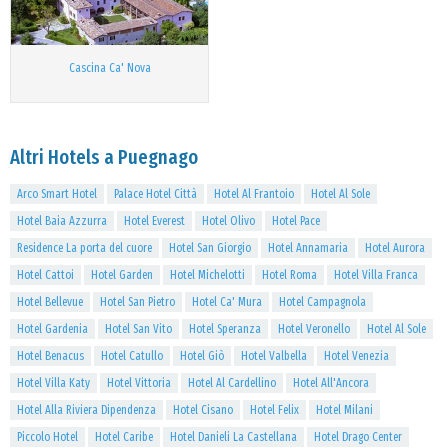
Cascina Ca' Nova
Altri Hotels a Puegnago
Arco Smart Hotel
Palace Hotel Città
Hotel Al Frantoio
Hotel Al Sole
Hotel Baia Azzurra
Hotel Everest
Hotel Olivo
Hotel Pace
Residence La porta del cuore
Hotel San Giorgio
Hotel Annamaria
Hotel Aurora
Hotel Cattoi
Hotel Garden
Hotel Michelotti
Hotel Roma
Hotel Villa Franca
Hotel Bellevue
Hotel San Pietro
Hotel Ca' Mura
Hotel Campagnola
Hotel Gardenia
Hotel San Vito
Hotel Speranza
Hotel Veronello
Hotel Al Sole
Hotel Benacus
Hotel Catullo
Hotel Giò
Hotel Valbella
Hotel Venezia
Hotel Villa Katy
Hotel Vittoria
Hotel Al Cardellino
Hotel All'Ancora
Hotel Alla Riviera Dipendenza
Hotel Cisano
Hotel Felix
Hotel Milani
Piccolo Hotel
Hotel Caribe
Hotel Danieli La Castellana
Hotel Drago Center