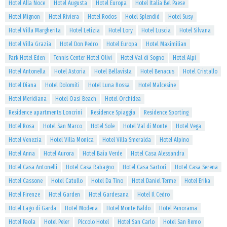
Hotel Alla Noce
Hotel Augusta
Hotel Europa
Hotel Italia Bel Paese
Hotel Mignon
Hotel Riviera
Hotel Rodos
Hotel Splendid
Hotel Susy
Hotel Villa Margherita
Hotel Letizia
Hotel Lory
Hotel Luscia
Hotel Silvana
Hotel Villa Grazia
Hotel Don Pedro
Hotel Europa
Hotel Maximilian
Park Hotel Eden
Tennis Center Hotel Olivi
Hotel Val di Sogno
Hotel Alpi
Hotel Antonella
Hotel Astoria
Hotel Bellavista
Hotel Benacus
Hotel Cristallo
Hotel Diana
Hotel Dolomiti
Hotel Luna Rossa
Hotel Malcesine
Hotel Meridiana
Hotel Oasi Beach
Hotel Orchidea
Residence apartments Loncrini
Residence Spiaggia
Residence Sporting
Hotel Rosa
Hotel San Marco
Hotel Sole
Hotel Val di Monte
Hotel Vega
Hotel Venezia
Hotel Villa Monica
Hotel Villa Smeralda
Hotel Alpino
Hotel Anna
Hotel Aurora
Hotel Baia Verde
Hotel Casa Alessandra
Hotel Casa Antonelli
Hotel Casa Rabagno
Hotel Casa Sartori
Hotel Casa Serena
Hotel Cassone
Hotel Catullo
Hotel Da Tino
Hotel Daniel Terme
Hotel Erika
Hotel Firenze
Hotel Garden
Hotel Gardesana
Hotel Il Cedro
Hotel Lago di Garda
Hotel Modena
Hotel Monte Baldo
Hotel Panorama
Hotel Paola
Hotel Peler
Piccolo Hotel
Hotel San Carlo
Hotel San Remo