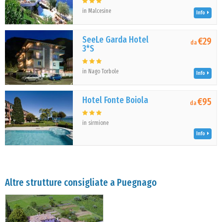
in Malcesine
Info
SeeLe Garda Hotel
€29
da
3*S
in Nago Torbole
Info
Hotel Fonte Boiola
€95
da
in sirmione
Info
Altre strutture consigliate a Puegnago