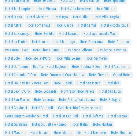
Hotel San Marco
Hotel Serenella
Hotel Sole
Hotel Sorriso
Hotel Splendid
Hotel Tre Lampioni
Hotel Vienna
Hotel Villa Belvedere
Hotel Vittoria
Hotel Diana
Hotel Giardino
Hotel Igea
Hotel Olivi
Hotel Villa Angela
Hotel Astra
Hotel Fontanella
Hotel Garda
Hotel Campi
Hotel Piccola Italia
Hotel Bazzanega
Hotel Bel Sito
Hotel Benaco
Hotel apartments Maxi
Hotel La Fenice
Hotel Lucia
Hotel Miralago
Hotel Panorama
Hotel Paradiso
Park Hotel Faver
Hotel Pineta Campi
Residence Bellevue
Residence la Pertica
Hotel Sole
Hotel Stella d'Oro
Hotel Villa Selene
Hotel Sermerio
Hotel Da Tonino
Due Torri Hotel Baglioni
Hotel Gabbia D'Oro
Hotel Accademia
Hotel Colomba D'Oro
Hotel Euromotel Croce Bianca
Hotel Firenze
Grand Hotel
Hotel Holiday-Inn Verona East
Hotel Giberti
Hotel San Pietro
Hotel Ibis
Hotel Leon D'Oro
Hotel Leopardi
Montresor Hotel Palace
Hotel San Luca
Hotel San Marco
Hotel Victoria
Hotel Antica Porta Leona
Hotel Bologna
Hotel Borghetti
Hotel Brandoli
Castelvecchio Residence Hotel
Corte Ongaro Residence Hotel
Hotel De Capuleti
Hotel Elefante
Hotel Europa
Hotel Gardenia
Hotel Giulietta e Romeo
Hotel Italia
Hotel Martini
Hotel Mastino
Hotel Maxim
Hotel Milano
Mini Hotel Brennero
Hotel Monaco