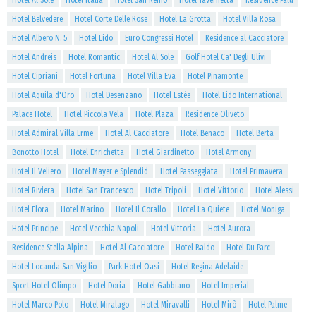
Hotel Al Sole
Hotel Italia
Hotel San Remo
Hotel Tavernetta
Residence Palù
Hotel Belvedere
Hotel Corte Delle Rose
Hotel La Grotta
Hotel Villa Rosa
Hotel Albero N. 5
Hotel Lido
Euro Congressi Hotel
Residence al Cacciatore
Hotel Andreis
Hotel Romantic
Hotel Al Sole
Golf Hotel Ca' Degli Ulivi
Hotel Cipriani
Hotel Fortuna
Hotel Villa Eva
Hotel Pinamonte
Hotel Aquila d'Oro
Hotel Desenzano
Hotel Estée
Hotel Lido International
Palace Hotel
Hotel Piccola Vela
Hotel Plaza
Residence Oliveto
Hotel Admiral Villa Erme
Hotel Al Cacciatore
Hotel Benaco
Hotel Berta
Bonotto Hotel
Hotel Enrichetta
Hotel Giardinetto
Hotel Armony
Hotel Il Veliero
Hotel Mayer e Splendid
Hotel Passeggiata
Hotel Primavera
Hotel Riviera
Hotel San Francesco
Hotel Tripoli
Hotel Vittorio
Hotel Alessi
Hotel Flora
Hotel Marino
Hotel Il Corallo
Hotel La Quiete
Hotel Moniga
Hotel Principe
Hotel Vecchia Napoli
Hotel Vittoria
Hotel Aurora
Residence Stella Alpina
Hotel Al Cacciatore
Hotel Baldo
Hotel Du Parc
Hotel Locanda San Vigilio
Park Hotel Oasi
Hotel Regina Adelaide
Sport Hotel Olimpo
Hotel Doria
Hotel Gabbiano
Hotel Imperial
Hotel Marco Polo
Hotel Miralago
Hotel Miravalli
Hotel Mirò
Hotel Palme