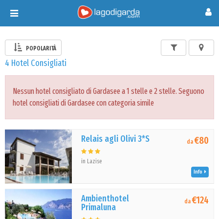
Toggle
navigation
POPOLARITÀ
4 Hotel Consigliati
Nessun hotel consigliato di Gardasee a 1 stelle e 2 stelle. Seguono
hotel consigliati di Gardasee con categoria simile
Relais agli Olivi 3*S
€80
da
in Lazise
Info
Ambienthotel
€124
da
Primaluna