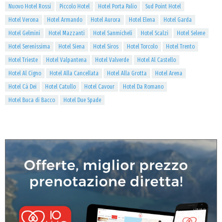
Nuovo Hotel Rossi
Piccolo Hotel
Hotel Porta Palio
Sud Point Hotel
Hotel Verona
Hotel Armando
Hotel Aurora
Hotel Elena
Hotel Garda
Hotel Gelmini
Hotel Mazzanti
Hotel Sanmicheli
Hotel Scalzi
Hotel Selene
Hotel Serenissima
Hotel Siena
Hotel Siros
Hotel Torcolo
Hotel Trento
Hotel Trieste
Hotel Valpantena
Hotel Valverde
Hotel Al Castello
Hotel Al Cigno
Hotel Alla Cancellata
Hotel Alla Grotta
Hotel Arena
Hotel Cà Dei
Hotel Catullo
Hotel Cavour
Hotel Da Romano
Hotel Buca di Bacco
Hotel Due Spade