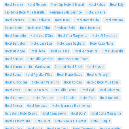
Hotel Firenze
Hotel Merano
Nike (Dip. Hotel S. Maria)
Hotel Rabay
Hotel Rely
Residence Hotel Villa Isabella
Residence Villa Beatrice
Hotel S. Maria
Hotel Veronesi
Hotel Edelweiss
Hotel Ideal
Hotel Montebaldo
Hotel Nettuno
Piccolo Hotel
Residence S. Vito
Residence Solei
Hotel Rosmary
Hotel Smeraldo
Hotel Vela D'Oro
Hotel Villa Margherita
Hotel Al Pescatore
Hotel Battistoni
Hotel Casa Este
Hotel Casa Gagliardi
Hotel Casa Maria
Hotel Da Pippo
Hotel Elena
Hotel Le Fasse
Hotel Panoramica
Hotel Silvanella
Hotel Sorriso
Hotel Villa Josefine
Montresor Hotel Tower
Hotel Centro turistico Gardesano
Crocioni Hotel Rizzi
Hotel Krystal
Hotel Roma
Hotel Agnello d'Oro
Hotel Monte Baldo
Hotel Ai Perseghi
Hotel Al Piccione
Hotel San Valentino
Hotel Corona
Piccolo Hotel Villa Rosa
Hotel Posta
Hotel San Marco
Hotel Villa Cerere
Hotel Alpi
Hotel Belvedere
Hotel Carmencita
Hotel Centrale
Hotel Cristini
Hotel Fiore
Hotel Gondola
Hotel Serena
Hotel Speranza
Hotel Speranza Dipendenza
Gardaland Hotel Resort
Hotel Campanello
Hotel Dore'
Hotel Corte Malaspina
Hotel La Meridiana
Hotel Mura
Hotel Nuova zia Teresa
Hotel Olimpia