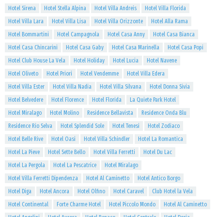
Hotel Sirena
Hotel Stella Alpina
Hotel Villa Andreis
Hotel Villa Florida
Hotel Villa Lara
Hotel Villa Lisa
Hotel Villa Orizzonte
Hotel Alla Rama
Hotel Bommartini
Hotel Campagnola
Hotel Casa Anny
Hotel Casa Bianca
Hotel Casa Chincarini
Hotel Casa Gaby
Hotel Casa Marinella
Hotel Casa Popi
Hotel Club House La Vela
Hotel Holiday
Hotel Lucia
Hotel Navene
Hotel Oliveto
Hotel Priori
Hotel Vendemme
Hotel Villa Edera
Hotel Villa Ester
Hotel Villa Nadia
Hotel Villa Silvana
Hotel Donna Sivia
Hotel Belvedere
Hotel Florence
Hotel Florida
La Quiete Park Hotel
Hotel Miralago
Hotel Molino
Residence Bellavista
Residence Onda Blu
Residence Rio Selva
Hotel Splendid Sole
Hotel Tenesi
Hotel Zodiaco
Hotel Belle Rive
Hotel Oasi
Hotel Villa Schindler
Hotel La Romantica
Hotel La Pieve
Hotel Sette Bello
Hotel Villa Ferretti
Hotel Du Lac
Hotel La Pergola
Hotel La Pescatrice
Hotel Miralago
Hotel Villa Ferretti Dipendenza
Hotel Al Caminetto
Hotel Antico Borgo
Hotel Diga
Hotel Ancora
Hotel Olfino
Hotel Caravel
Club Hotel la Vela
Hotel Continental
Forte Charme Hotel
Hotel Piccolo Mondo
Hotel Al Caminetto