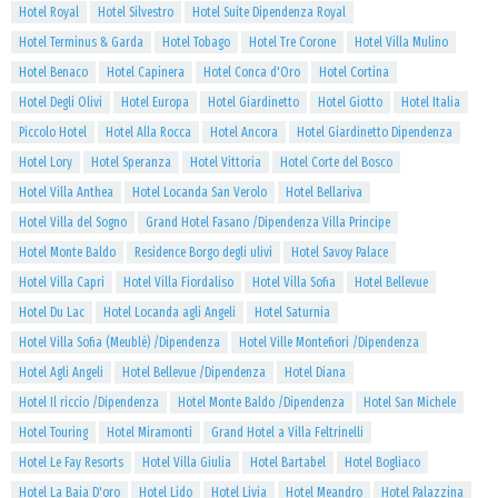
Hotel Royal
Hotel Silvestro
Hotel Suite Dipendenza Royal
Hotel Terminus & Garda
Hotel Tobago
Hotel Tre Corone
Hotel Villa Mulino
Hotel Benaco
Hotel Capinera
Hotel Conca d'Oro
Hotel Cortina
Hotel Degli Olivi
Hotel Europa
Hotel Giardinetto
Hotel Giotto
Hotel Italia
Piccolo Hotel
Hotel Alla Rocca
Hotel Ancora
Hotel Giardinetto Dipendenza
Hotel Lory
Hotel Speranza
Hotel Vittoria
Hotel Corte del Bosco
Hotel Villa Anthea
Hotel Locanda San Verolo
Hotel Bellariva
Hotel Villa del Sogno
Grand Hotel Fasano /Dipendenza Villa Principe
Hotel Monte Baldo
Residence Borgo degli ulivi
Hotel Savoy Palace
Hotel Villa Capri
Hotel Villa Fiordaliso
Hotel Villa Sofia
Hotel Bellevue
Hotel Du Lac
Hotel Locanda agli Angeli
Hotel Saturnia
Hotel Villa Sofia (Meublè) /Dipendenza
Hotel Ville Montefiori /Dipendenza
Hotel Agli Angeli
Hotel Bellevue /Dipendenza
Hotel Diana
Hotel Il riccio /Dipendenza
Hotel Monte Baldo /Dipendenza
Hotel San Michele
Hotel Touring
Hotel Miramonti
Grand Hotel a Villa Feltrinelli
Hotel Le Fay Resorts
Hotel Villa Giulia
Hotel Bartabel
Hotel Bogliaco
Hotel La Baia D'oro
Hotel Lido
Hotel Livia
Hotel Meandro
Hotel Palazzina