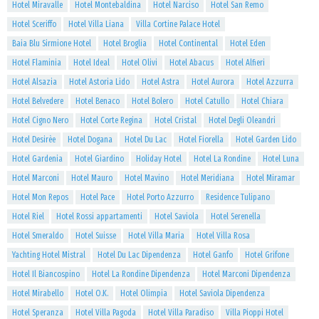
Hotel Miravalle
Hotel Montebaldina
Hotel Narciso
Hotel San Remo
Hotel Sceriffo
Hotel Villa Liana
Villa Cortine Palace Hotel
Baia Blu Sirmione Hotel
Hotel Broglia
Hotel Continental
Hotel Eden
Hotel Flaminia
Hotel Ideal
Hotel Olivi
Hotel Abacus
Hotel Alfieri
Hotel Alsazia
Hotel Astoria Lido
Hotel Astra
Hotel Aurora
Hotel Azzurra
Hotel Belvedere
Hotel Benaco
Hotel Bolero
Hotel Catullo
Hotel Chiara
Hotel Cigno Nero
Hotel Corte Regina
Hotel Cristal
Hotel Degli Oleandri
Hotel Desirèe
Hotel Dogana
Hotel Du Lac
Hotel Fiorella
Hotel Garden Lido
Hotel Gardenia
Hotel Giardino
Holiday Hotel
Hotel La Rondine
Hotel Luna
Hotel Marconi
Hotel Mauro
Hotel Mavino
Hotel Meridiana
Hotel Miramar
Hotel Mon Repos
Hotel Pace
Hotel Porto Azzurro
Residence Tulipano
Hotel Riel
Hotel Rossi appartamenti
Hotel Saviola
Hotel Serenella
Hotel Smeraldo
Hotel Suisse
Hotel Villa Maria
Hotel Villa Rosa
Yachting Hotel Mistral
Hotel Du Lac Dipendenza
Hotel Ganfo
Hotel Grifone
Hotel Il Biancospino
Hotel La Rondine Dipendenza
Hotel Marconi Dipendenza
Hotel Mirabello
Hotel O.K.
Hotel Olimpia
Hotel Saviola Dipendenza
Hotel Speranza
Hotel Villa Pagoda
Hotel Villa Paradiso
Villa Pioppi Hotel