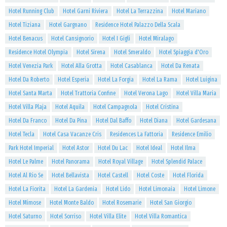
Hotel Running Club
Hotel Garni Riviera
Hotel La Terrazzina
Hotel Mariano
Hotel Tiziana
Hotel Gargnano
Residence Hotel Palazzo Della Scala
Hotel Benacus
Hotel Cansignorio
Hotel I Gigli
Hotel Miralago
Residence Hotel Olympia
Hotel Sirena
Hotel Smeraldo
Hotel Spiaggia d'Oro
Hotel Venezia Park
Hotel Alla Grotta
Hotel Casablanca
Hotel Da Renata
Hotel Da Roberto
Hotel Esperia
Hotel La Forgia
Hotel La Rama
Hotel Luigina
Hotel Santa Marta
Hotel Trattoria Confine
Hotel Verona Lago
Hotel Villa Maria
Hotel Villa Plaja
Hotel Aquila
Hotel Campagnola
Hotel Cristina
Hotel Da Franco
Hotel Da Pina
Hotel Dal Baffo
Hotel Diana
Hotel Gardesana
Hotel Tecla
Hotel Casa Vacanze Cris
Residences La Fattoria
Residence Emilio
Park Hotel Imperial
Hotel Astor
Hotel Du Lac
Hotel Ideal
Hotel Ilma
Hotel Le Palme
Hotel Panorama
Hotel Royal Village
Hotel Splendid Palace
Hotel Al Rio Se
Hotel Bellavista
Hotel Castell
Hotel Coste
Hotel Florida
Hotel La Fiorita
Hotel La Gardenia
Hotel Lido
Hotel Limonaia
Hotel Limone
Hotel Mimose
Hotel Monte Baldo
Hotel Rosemarie
Hotel San Giorgio
Hotel Saturno
Hotel Sorriso
Hotel Villa Elite
Hotel Villa Romantica