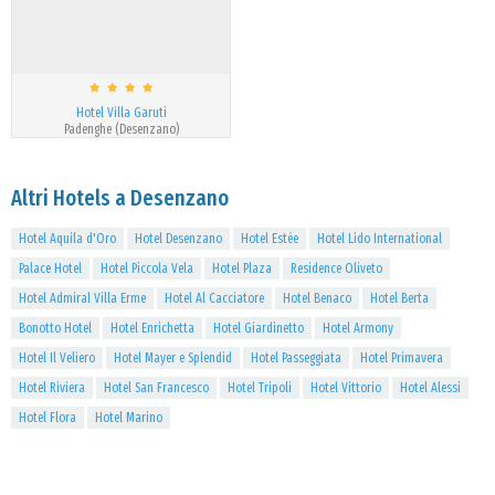
Hotel Villa Garuti
Padenghe (Desenzano)
Altri Hotels a Desenzano
Hotel Aquila d'Oro
Hotel Desenzano
Hotel Estée
Hotel Lido International
Palace Hotel
Hotel Piccola Vela
Hotel Plaza
Residence Oliveto
Hotel Admiral Villa Erme
Hotel Al Cacciatore
Hotel Benaco
Hotel Berta
Bonotto Hotel
Hotel Enrichetta
Hotel Giardinetto
Hotel Armony
Hotel Il Veliero
Hotel Mayer e Splendid
Hotel Passeggiata
Hotel Primavera
Hotel Riviera
Hotel San Francesco
Hotel Tripoli
Hotel Vittorio
Hotel Alessi
Hotel Flora
Hotel Marino