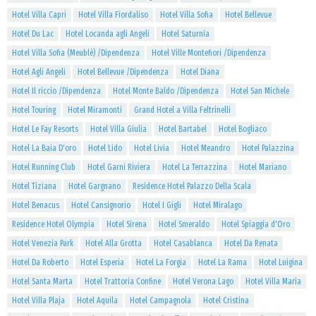
Hotel Villa Capri
Hotel Villa Fiordaliso
Hotel Villa Sofia
Hotel Bellevue
Hotel Du Lac
Hotel Locanda agli Angeli
Hotel Saturnia
Hotel Villa Sofia (Meublè) /Dipendenza
Hotel Ville Montefiori /Dipendenza
Hotel Agli Angeli
Hotel Bellevue /Dipendenza
Hotel Diana
Hotel Il riccio /Dipendenza
Hotel Monte Baldo /Dipendenza
Hotel San Michele
Hotel Touring
Hotel Miramonti
Grand Hotel a Villa Feltrinelli
Hotel Le Fay Resorts
Hotel Villa Giulia
Hotel Bartabel
Hotel Bogliaco
Hotel La Baia D'oro
Hotel Lido
Hotel Livia
Hotel Meandro
Hotel Palazzina
Hotel Running Club
Hotel Garni Riviera
Hotel La Terrazzina
Hotel Mariano
Hotel Tiziana
Hotel Gargnano
Residence Hotel Palazzo Della Scala
Hotel Benacus
Hotel Cansignorio
Hotel I Gigli
Hotel Miralago
Residence Hotel Olympia
Hotel Sirena
Hotel Smeraldo
Hotel Spiaggia d'Oro
Hotel Venezia Park
Hotel Alla Grotta
Hotel Casablanca
Hotel Da Renata
Hotel Da Roberto
Hotel Esperia
Hotel La Forgia
Hotel La Rama
Hotel Luigina
Hotel Santa Marta
Hotel Trattoria Confine
Hotel Verona Lago
Hotel Villa Maria
Hotel Villa Plaja
Hotel Aquila
Hotel Campagnola
Hotel Cristina