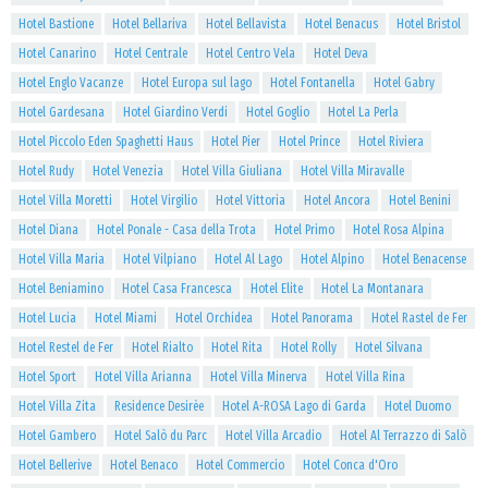
Hotel Bastione
Hotel Bellariva
Hotel Bellavista
Hotel Benacus
Hotel Bristol
Hotel Canarino
Hotel Centrale
Hotel Centro Vela
Hotel Deva
Hotel Englo Vacanze
Hotel Europa sul lago
Hotel Fontanella
Hotel Gabry
Hotel Gardesana
Hotel Giardino Verdi
Hotel Goglio
Hotel La Perla
Hotel Piccolo Eden Spaghetti Haus
Hotel Pier
Hotel Prince
Hotel Riviera
Hotel Rudy
Hotel Venezia
Hotel Villa Giuliana
Hotel Villa Miravalle
Hotel Villa Moretti
Hotel Virgilio
Hotel Vittoria
Hotel Ancora
Hotel Benini
Hotel Diana
Hotel Ponale - Casa della Trota
Hotel Primo
Hotel Rosa Alpina
Hotel Villa Maria
Hotel Vilpiano
Hotel Al Lago
Hotel Alpino
Hotel Benacense
Hotel Beniamino
Hotel Casa Francesca
Hotel Elite
Hotel La Montanara
Hotel Lucia
Hotel Miami
Hotel Orchidea
Hotel Panorama
Hotel Rastel de Fer
Hotel Restel de Fer
Hotel Rialto
Hotel Rita
Hotel Rolly
Hotel Silvana
Hotel Sport
Hotel Villa Arianna
Hotel Villa Minerva
Hotel Villa Rina
Hotel Villa Zita
Residence Desirèe
Hotel A-ROSA Lago di Garda
Hotel Duomo
Hotel Gambero
Hotel Salò du Parc
Hotel Villa Arcadio
Hotel Al Terrazzo di Salò
Hotel Bellerive
Hotel Benaco
Hotel Commercio
Hotel Conca d'Oro