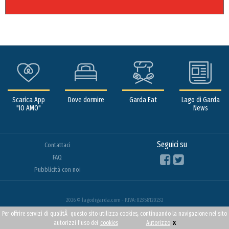
Scarica App
Dove dormire
Garda Eat
Lago di Garda
"IO AMO"
News
Seguici su
Contattaci
FAQ
Pubblicità con noi
2026 © lagodigarda.com - P.IVA: 02358120232
Per offrire servizi di qualitÃ questo sito utilizza cookies, continuando la navigazione nel sito
x
autorizzi l'uso dei
cookies
Autorizzo