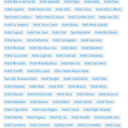
Hotel Mecca del Garda
Hotel Splendid
Hotel Vigna
Hotel Betty
Hotel Eden
Hotel Lepanto
Hotel Nonna Ebe
Hotel Olivi
Hotel Cesira
Hotel Villa S. Maria
Park Hotel Casimiro
Bella Hotel & Leisure
Hotel Garden Zorzi
Hotel San Filis
Hotel La Sorgente
Hotel Sacro Cuore
Hotel Diana
Park Hotel Jolanda
Hotel Laguna
Hotel San Zeno
Hotel Sole
Sporting Hotel
Hotel Alla Pineta
Hotel Aurora
Hotel Bellavista
Hotel Castagneto
Hotel Genziana
Hotel Miralago
Hotel Alla Palazzina
Hotel Aloisi
Hotel Belvedere
Hotel Cacciatore
Hotel Capriolo
Hotel Centrale
Hotel Costabella
Hotel Miravalle
Hotel Montebaldina
Hotel Narciso
Hotel San Remo
Hotel Sceriffo
Hotel Villa Liana
Villa Cortine Palace Hotel
Baia Blu Sirmione Hotel
Hotel Broglia
Hotel Continental
Hotel Eden
Hotel Flaminia
Hotel Ideal
Hotel Olivi
Hotel Abacus
Hotel Alfieri
Hotel Alsazia
Hotel Astoria Lido
Hotel Astra
Hotel Aurora
Hotel Azzurra
Hotel Belvedere
Hotel Benaco
Hotel Bolero
Hotel Catullo
Hotel Chiara
Hotel Cigno Nero
Hotel Corte Regina
Hotel Cristal
Hotel Degli Oleandri
Hotel Desirèe
Hotel Dogana
Hotel Du Lac
Hotel Fiorella
Hotel Garden Lido
Hotel Gardenia
Hotel Giardino
Holiday Hotel
Hotel La Rondine
Hotel Luna