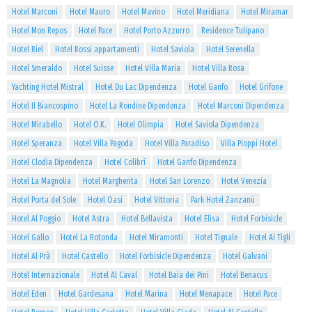
Hotel Marconi
Hotel Mauro
Hotel Mavino
Hotel Meridiana
Hotel Miramar
Hotel Mon Repos
Hotel Pace
Hotel Porto Azzurro
Residence Tulipano
Hotel Riel
Hotel Rossi appartamenti
Hotel Saviola
Hotel Serenella
Hotel Smeraldo
Hotel Suisse
Hotel Villa Maria
Hotel Villa Rosa
Yachting Hotel Mistral
Hotel Du Lac Dipendenza
Hotel Ganfo
Hotel Grifone
Hotel Il Biancospino
Hotel La Rondine Dipendenza
Hotel Marconi Dipendenza
Hotel Mirabello
Hotel O.K.
Hotel Olimpia
Hotel Saviola Dipendenza
Hotel Speranza
Hotel Villa Pagoda
Hotel Villa Paradiso
Villa Pioppi Hotel
Hotel Clodia Dipendenza
Hotel Colibrì
Hotel Ganfo Dipendenza
Hotel La Magnolia
Hotel Margherita
Hotel San Lorenzo
Hotel Venezia
Hotel Porta del Sole
Hotel Oasi
Hotel Vittoria
Park Hotel Zanzanù
Hotel Al Poggio
Hotel Astra
Hotel Bellavista
Hotel Elisa
Hotel Forbisicle
Hotel Gallo
Hotel La Rotonda
Hotel Miramonti
Hotel Tignale
Hotel Ai Tigli
Hotel Al Prà
Hotel Castello
Hotel Forbisicle Dipendenza
Hotel Galvani
Hotel Internazionale
Hotel Al Caval
Hotel Baia dei Pini
Hotel Benacus
Hotel Eden
Hotel Gardesana
Hotel Marina
Hotel Menapace
Hotel Pace