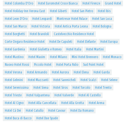
Hotel Colomba D'Oro
Hotel Euromotel Croce Bianca
Hotel Firenze
Grand Hotel
Hotel Holiday-Inn Verona East
Hotel Giberti
Hotel San Pietro
Hotel Ibis
Hotel Leon D'Oro
Hotel Leopardi
Montresor Hotel Palace
Hotel San Luca
Hotel San Marco
Hotel Victoria
Hotel Antica Porta Leona
Hotel Bologna
Hotel Borghetti
Hotel Brandoli
Castelvecchio Residence Hotel
Corte Ongaro Residence Hotel
Hotel De Capuleti
Hotel Elefante
Hotel Europa
Hotel Gardenia
Hotel Giulietta e Romeo
Hotel Italia
Hotel Martini
Hotel Mastino
Hotel Maxim
Hotel Milano
Mini Hotel Brennero
Hotel Monaco
Nuovo Hotel Rossi
Piccolo Hotel
Hotel Porta Palio
Sud Point Hotel
Hotel Verona
Hotel Armando
Hotel Aurora
Hotel Elena
Hotel Garda
Hotel Gelmini
Hotel Mazzanti
Hotel Sanmicheli
Hotel Scalzi
Hotel Selene
Hotel Serenissima
Hotel Siena
Hotel Siros
Hotel Torcolo
Hotel Trento
Hotel Trieste
Hotel Valpantena
Hotel Valverde
Hotel Al Castello
Hotel Al Cigno
Hotel Alla Cancellata
Hotel Alla Grotta
Hotel Arena
Hotel Cà Dei
Hotel Catullo
Hotel Cavour
Hotel Da Romano
Hotel Buca di Bacco
Hotel Due Spade