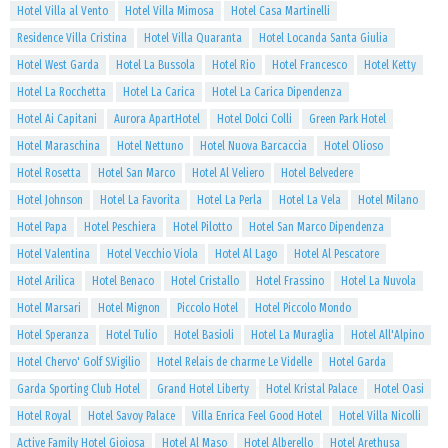
Hotel Villa al Vento
Hotel Villa Mimosa
Hotel Casa Martinelli
Residence Villa Cristina
Hotel Villa Quaranta
Hotel Locanda Santa Giulia
Hotel West Garda
Hotel La Bussola
Hotel Rio
Hotel Francesco
Hotel Ketty
Hotel La Rocchetta
Hotel La Carica
Hotel La Carica Dipendenza
Hotel Ai Capitani
Aurora ApartHotel
Hotel Dolci Colli
Green Park Hotel
Hotel Maraschina
Hotel Nettuno
Hotel Nuova Barcaccia
Hotel Olioso
Hotel Rosetta
Hotel San Marco
Hotel Al Veliero
Hotel Belvedere
Hotel Johnson
Hotel La Favorita
Hotel La Perla
Hotel La Vela
Hotel Milano
Hotel Papa
Hotel Peschiera
Hotel Pilotto
Hotel San Marco Dipendenza
Hotel Valentina
Hotel Vecchio Viola
Hotel Al Lago
Hotel Al Pescatore
Hotel Arilica
Hotel Benaco
Hotel Cristallo
Hotel Frassino
Hotel La Nuvola
Hotel Marsari
Hotel Mignon
Piccolo Hotel
Hotel Piccolo Mondo
Hotel Speranza
Hotel Tulio
Hotel Basioli
Hotel La Muraglia
Hotel All'Alpino
Hotel Chervo' Golf S.Vigilio
Hotel Relais de charme Le Videlle
Hotel Garda
Garda Sporting Club Hotel
Grand Hotel Liberty
Hotel Kristal Palace
Hotel Oasi
Hotel Royal
Hotel Savoy Palace
Villa Enrica Feel Good Hotel
Hotel Villa Nicolli
Active Family Hotel Gioiosa
Hotel Al Maso
Hotel Alberello
Hotel Arethusa