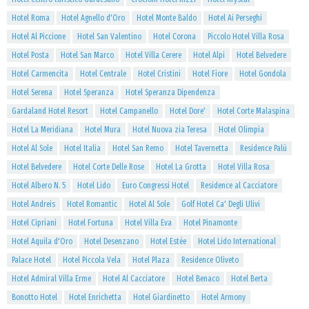
Hotel Roma
Hotel Agnello d'Oro
Hotel Monte Baldo
Hotel Ai Perseghi
Hotel Al Piccione
Hotel San Valentino
Hotel Corona
Piccolo Hotel Villa Rosa
Hotel Posta
Hotel San Marco
Hotel Villa Cerere
Hotel Alpi
Hotel Belvedere
Hotel Carmencita
Hotel Centrale
Hotel Cristini
Hotel Fiore
Hotel Gondola
Hotel Serena
Hotel Speranza
Hotel Speranza Dipendenza
Gardaland Hotel Resort
Hotel Campanello
Hotel Dore'
Hotel Corte Malaspina
Hotel La Meridiana
Hotel Mura
Hotel Nuova zia Teresa
Hotel Olimpia
Hotel Al Sole
Hotel Italia
Hotel San Remo
Hotel Tavernetta
Residence Palù
Hotel Belvedere
Hotel Corte Delle Rose
Hotel La Grotta
Hotel Villa Rosa
Hotel Albero N. 5
Hotel Lido
Euro Congressi Hotel
Residence al Cacciatore
Hotel Andreis
Hotel Romantic
Hotel Al Sole
Golf Hotel Ca' Degli Ulivi
Hotel Cipriani
Hotel Fortuna
Hotel Villa Eva
Hotel Pinamonte
Hotel Aquila d'Oro
Hotel Desenzano
Hotel Estée
Hotel Lido International
Palace Hotel
Hotel Piccola Vela
Hotel Plaza
Residence Oliveto
Hotel Admiral Villa Erme
Hotel Al Cacciatore
Hotel Benaco
Hotel Berta
Bonotto Hotel
Hotel Enrichetta
Hotel Giardinetto
Hotel Armony