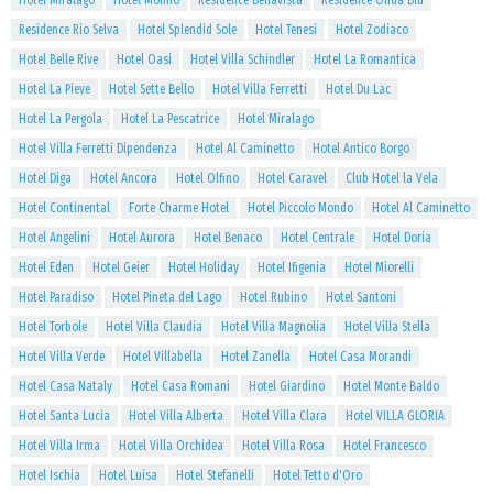
Hotel Miralago
Hotel Molino
Residence Bellavista
Residence Onda Blu
Residence Rio Selva
Hotel Splendid Sole
Hotel Tenesi
Hotel Zodiaco
Hotel Belle Rive
Hotel Oasi
Hotel Villa Schindler
Hotel La Romantica
Hotel La Pieve
Hotel Sette Bello
Hotel Villa Ferretti
Hotel Du Lac
Hotel La Pergola
Hotel La Pescatrice
Hotel Miralago
Hotel Villa Ferretti Dipendenza
Hotel Al Caminetto
Hotel Antico Borgo
Hotel Diga
Hotel Ancora
Hotel Olfino
Hotel Caravel
Club Hotel la Vela
Hotel Continental
Forte Charme Hotel
Hotel Piccolo Mondo
Hotel Al Caminetto
Hotel Angelini
Hotel Aurora
Hotel Benaco
Hotel Centrale
Hotel Doria
Hotel Eden
Hotel Geier
Hotel Holiday
Hotel Ifigenia
Hotel Miorelli
Hotel Paradiso
Hotel Pineta del Lago
Hotel Rubino
Hotel Santoni
Hotel Torbole
Hotel Villa Claudia
Hotel Villa Magnolia
Hotel Villa Stella
Hotel Villa Verde
Hotel Villabella
Hotel Zanella
Hotel Casa Morandi
Hotel Casa Nataly
Hotel Casa Romani
Hotel Giardino
Hotel Monte Baldo
Hotel Santa Lucia
Hotel Villa Alberta
Hotel Villa Clara
Hotel VILLA GLORIA
Hotel Villa Irma
Hotel Villa Orchidea
Hotel Villa Rosa
Hotel Francesco
Hotel Ischia
Hotel Luisa
Hotel Stefanelli
Hotel Tetto d'Oro