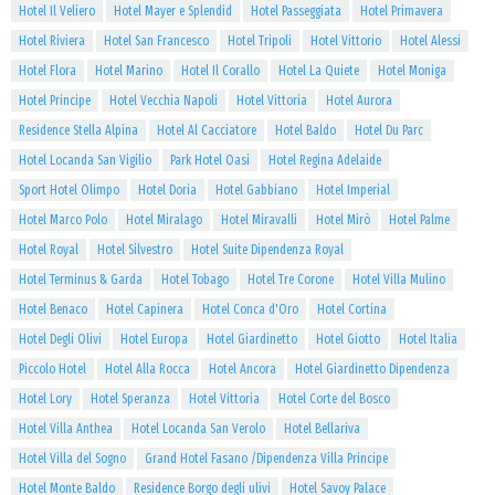
Hotel Il Veliero
Hotel Mayer e Splendid
Hotel Passeggiata
Hotel Primavera
Hotel Riviera
Hotel San Francesco
Hotel Tripoli
Hotel Vittorio
Hotel Alessi
Hotel Flora
Hotel Marino
Hotel Il Corallo
Hotel La Quiete
Hotel Moniga
Hotel Principe
Hotel Vecchia Napoli
Hotel Vittoria
Hotel Aurora
Residence Stella Alpina
Hotel Al Cacciatore
Hotel Baldo
Hotel Du Parc
Hotel Locanda San Vigilio
Park Hotel Oasi
Hotel Regina Adelaide
Sport Hotel Olimpo
Hotel Doria
Hotel Gabbiano
Hotel Imperial
Hotel Marco Polo
Hotel Miralago
Hotel Miravalli
Hotel Mirò
Hotel Palme
Hotel Royal
Hotel Silvestro
Hotel Suite Dipendenza Royal
Hotel Terminus & Garda
Hotel Tobago
Hotel Tre Corone
Hotel Villa Mulino
Hotel Benaco
Hotel Capinera
Hotel Conca d'Oro
Hotel Cortina
Hotel Degli Olivi
Hotel Europa
Hotel Giardinetto
Hotel Giotto
Hotel Italia
Piccolo Hotel
Hotel Alla Rocca
Hotel Ancora
Hotel Giardinetto Dipendenza
Hotel Lory
Hotel Speranza
Hotel Vittoria
Hotel Corte del Bosco
Hotel Villa Anthea
Hotel Locanda San Verolo
Hotel Bellariva
Hotel Villa del Sogno
Grand Hotel Fasano /Dipendenza Villa Principe
Hotel Monte Baldo
Residence Borgo degli ulivi
Hotel Savoy Palace