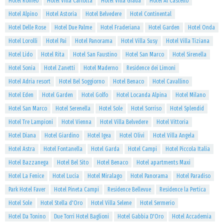
Hotel Romeo
Hotel Villa Carlotta
Hotel Villa Giada
Hotel Al Castello
Hotel Alpino
Hotel Astoria
Hotel Belvedere
Hotel Continental
Hotel Delle Rose
Hotel Due Palme
Hotel Fraderiana
Hotel Garden
Hotel Onda
Hotel Lorolli
Hotel Pai
Hotel Panorama
Hotel Villa Susy
Hotel Villa Tiziana
Hotel Lido
Hotel Rita
Hotel San Faustino
Hotel San Marco
Hotel Sirenella
Hotel Sonia
Hotel Zanetti
Hotel Maderno
Residence dei Limoni
Hotel Adria resort
Hotel Bel Soggiorno
Hotel Benaco
Hotel Cavallino
Hotel Eden
Hotel Garden
Hotel Golfo
Hotel Locanda Alpina
Hotel Milano
Hotel San Marco
Hotel Serenella
Hotel Sole
Hotel Sorriso
Hotel Splendid
Hotel Tre Lampioni
Hotel Vienna
Hotel Villa Belvedere
Hotel Vittoria
Hotel Diana
Hotel Giardino
Hotel Igea
Hotel Olivi
Hotel Villa Angela
Hotel Astra
Hotel Fontanella
Hotel Garda
Hotel Campi
Hotel Piccola Italia
Hotel Bazzanega
Hotel Bel Sito
Hotel Benaco
Hotel apartments Maxi
Hotel La Fenice
Hotel Lucia
Hotel Miralago
Hotel Panorama
Hotel Paradiso
Park Hotel Faver
Hotel Pineta Campi
Residence Bellevue
Residence la Pertica
Hotel Sole
Hotel Stella d'Oro
Hotel Villa Selene
Hotel Sermerio
Hotel Da Tonino
Due Torri Hotel Baglioni
Hotel Gabbia D'Oro
Hotel Accademia