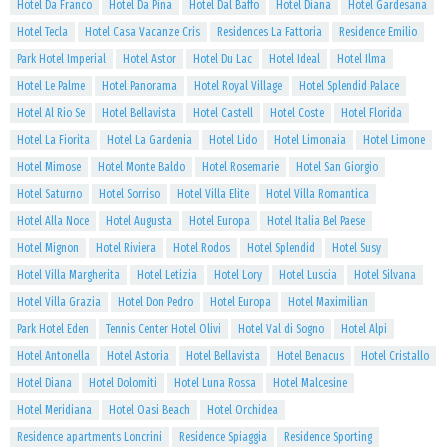
Hotel Da Franco
Hotel Da Pina
Hotel Dal Baffo
Hotel Diana
Hotel Gardesana
Hotel Tecla
Hotel Casa Vacanze Cris
Residences La Fattoria
Residence Emilio
Park Hotel Imperial
Hotel Astor
Hotel Du Lac
Hotel Ideal
Hotel Ilma
Hotel Le Palme
Hotel Panorama
Hotel Royal Village
Hotel Splendid Palace
Hotel Al Rio Se
Hotel Bellavista
Hotel Castell
Hotel Coste
Hotel Florida
Hotel La Fiorita
Hotel La Gardenia
Hotel Lido
Hotel Limonaia
Hotel Limone
Hotel Mimose
Hotel Monte Baldo
Hotel Rosemarie
Hotel San Giorgio
Hotel Saturno
Hotel Sorriso
Hotel Villa Elite
Hotel Villa Romantica
Hotel Alla Noce
Hotel Augusta
Hotel Europa
Hotel Italia Bel Paese
Hotel Mignon
Hotel Riviera
Hotel Rodos
Hotel Splendid
Hotel Susy
Hotel Villa Margherita
Hotel Letizia
Hotel Lory
Hotel Luscia
Hotel Silvana
Hotel Villa Grazia
Hotel Don Pedro
Hotel Europa
Hotel Maximilian
Park Hotel Eden
Tennis Center Hotel Olivi
Hotel Val di Sogno
Hotel Alpi
Hotel Antonella
Hotel Astoria
Hotel Bellavista
Hotel Benacus
Hotel Cristallo
Hotel Diana
Hotel Dolomiti
Hotel Luna Rossa
Hotel Malcesine
Hotel Meridiana
Hotel Oasi Beach
Hotel Orchidea
Residence apartments Loncrini
Residence Spiaggia
Residence Sporting