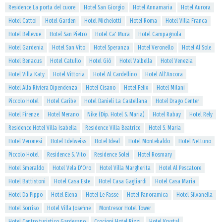
Residence La porta del cuore
Hotel San Giorgio
Hotel Annamaria
Hotel Aurora
Hotel Cattoi
Hotel Garden
Hotel Michelotti
Hotel Roma
Hotel Villa Franca
Hotel Bellevue
Hotel San Pietro
Hotel Ca' Mura
Hotel Campagnola
Hotel Gardenia
Hotel San Vito
Hotel Speranza
Hotel Veronello
Hotel Al Sole
Hotel Benacus
Hotel Catullo
Hotel Giò
Hotel Valbella
Hotel Venezia
Hotel Villa Katy
Hotel Vittoria
Hotel Al Cardellino
Hotel All'Ancora
Hotel Alla Riviera Dipendenza
Hotel Cisano
Hotel Felix
Hotel Milani
Piccolo Hotel
Hotel Caribe
Hotel Danieli La Castellana
Hotel Drago Center
Hotel Firenze
Hotel Merano
Nike (Dip. Hotel S. Maria)
Hotel Rabay
Hotel Rely
Residence Hotel Villa Isabella
Residence Villa Beatrice
Hotel S. Maria
Hotel Veronesi
Hotel Edelweiss
Hotel Ideal
Hotel Montebaldo
Hotel Nettuno
Piccolo Hotel
Residence S. Vito
Residence Solei
Hotel Rosmary
Hotel Smeraldo
Hotel Vela D'Oro
Hotel Villa Margherita
Hotel Al Pescatore
Hotel Battistoni
Hotel Casa Este
Hotel Casa Gagliardi
Hotel Casa Maria
Hotel Da Pippo
Hotel Elena
Hotel Le Fasse
Hotel Panoramica
Hotel Silvanella
Hotel Sorriso
Hotel Villa Josefine
Montresor Hotel Tower
Hotel Centro turistico Gardesano
Crocioni Hotel Rizzi
Hotel Krystal