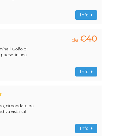
Info
€40
da
ina il Golfo di
 paese, in una
Info
no, circondato da
tiva vista sul
Info