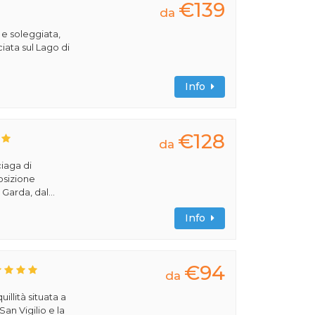
€139
da
 e soleggiata,
iata sul Lago di
Info
€128
da
ciaga di
osizione
Garda, dal...
Info
€94
da
uillità situata a
San Vigilio e la