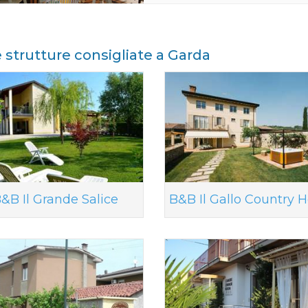
e strutture consigliate a Garda
&B Il Grande Salice
B&B Il Gallo Country 