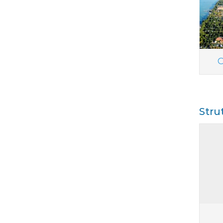
C
Stru