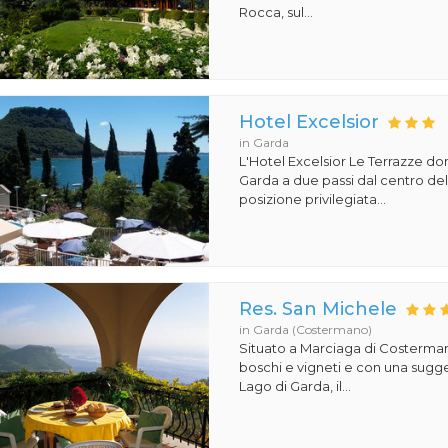
Rocca, sul...
Hotel Excelsior
in Garda
L'Hotel Excelsior Le Terrazze dom
Garda a due passi dal centro del
posizione privilegiata...
Res. San Michele
in Garda (Costermano)
Situato a Marciaga di Costerma
boschi e vigneti e con una sugges
Lago di Garda, il...