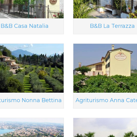
B&B Casa Natalia
B&B La Terrazza
turismo Nonna Bettina
Agriturismo Anna Cat