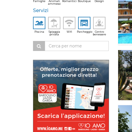
Famiglie
Animali
Romantici
Boutique
Design
ammessi
Servizi
Piscina
Spiaggia
Wifi
Parcheggio
Centro
privata
benessere