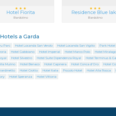
Hotel Fiorita
Residence Blue la
Bardolino
Bardolino
i Hotels a Garda
Du Parc
Hotel Locanda San Verolo
Hotel Locanda San Vigilio
Park Hotel
oria
Hotel Gabbiano
Hotel Imperial
Hotel Marco Polo
Hotel Miralag
Royal
Hotel Silvestro
Hotel Suite Dipendenza Royal
Hotel Terminus & G
illa Mulino
Hotel Benaco
Hotel Capinera
Hotel Conca d'Oro
Hotel Co
iardinetto
Hotel Giotto
Hotel Italia
Piccolo Hotel
Hotel Alla Rocca
ory
Hotel Speranza
Hotel Vittoria