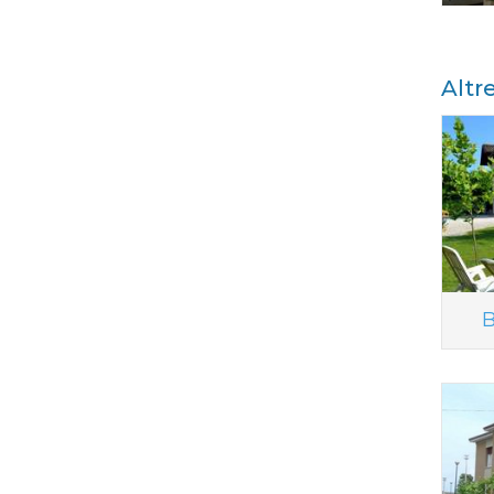
Altr
B