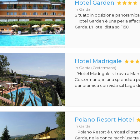
Hotel Garden
in Garda
Situato in posizione panoramica
l'Hotel Garden è una perla affacc
Garda. L'Hotel dista soli 150...
Hotel Madrigale
in Garda (Costermano)
L'Hotel Madrigale si trova a Mar
Costermano, in una splendida p
panoramica con vista sul Lago di 
Poiano Resort Hotel
in Garda
Il Poiano Resort è un'oasi di tranq
Garda, nella conca racchiusa tra 