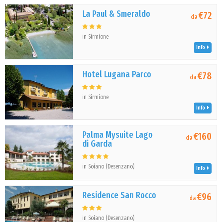
La Paul & Smeraldo
€72
da
in Sirmione
Info
Hotel Lugana Parco
€78
da
in Sirmione
Info
Palma Mysuite Lago
€160
da
di Garda
in Soiano (Desenzano)
Info
Residence San Rocco
€96
da
in Soiano (Desenzano)