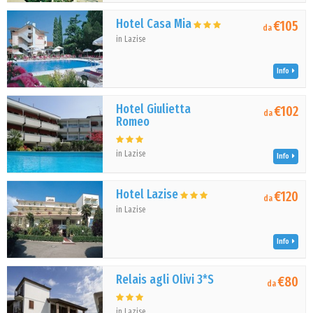
Hotel Casa Mia
€105
da
in Lazise
Info
Hotel Giulietta
€102
da
Romeo
in Lazise
Info
Hotel Lazise
€120
da
in Lazise
Info
Relais agli Olivi 3*S
€80
da
in Lazise