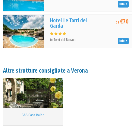
Info
Hotel Le Torri del
€70
da
Garda
in Torri del Benaco
Info
Altre strutture consigliate a Verona
B&B Casa Baldo