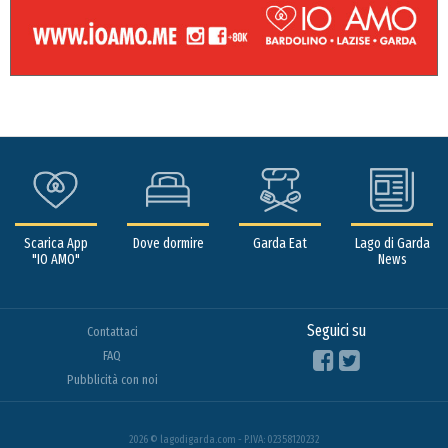
Scarica App
Dove dormire
Garda Eat
Lago di Garda
"IO AMO"
News
Seguici su
Contattaci
FAQ
Pubblicità con noi
2026 © lagodigarda.com - P.IVA: 02358120232