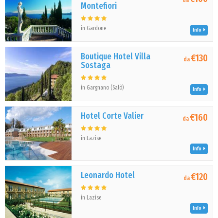
da
Montefiori
in Gardone
Info
Boutique Hotel Villa
€130
da
Sostaga
in Gargnano (Salò)
Info
Hotel Corte Valier
€160
da
in Lazise
Info
Leonardo Hotel
€120
da
in Lazise
Info