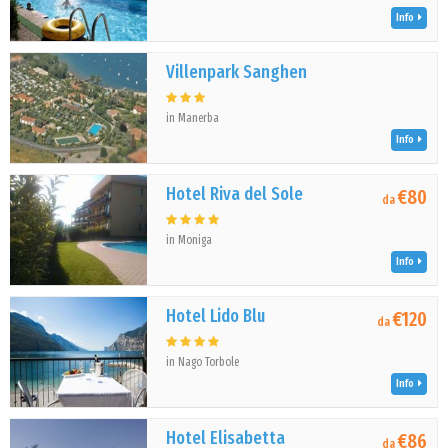
Info
Villenpark Sanghen
in Manerba
Info
Hotel Riva del Sole
€80
da
in Moniga
Info
Hotel Lido Blu
€120
da
in Nago Torbole
Info
Hotel Elisabetta
€86
da