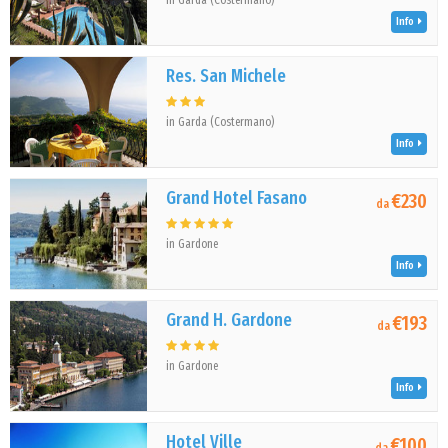
in Garda (Costermano)
Info
Res. San Michele
in Garda (Costermano)
Info
Grand Hotel Fasano
€230
da
in Gardone
Info
Grand H. Gardone
€193
da
in Gardone
Info
Hotel Ville
€100