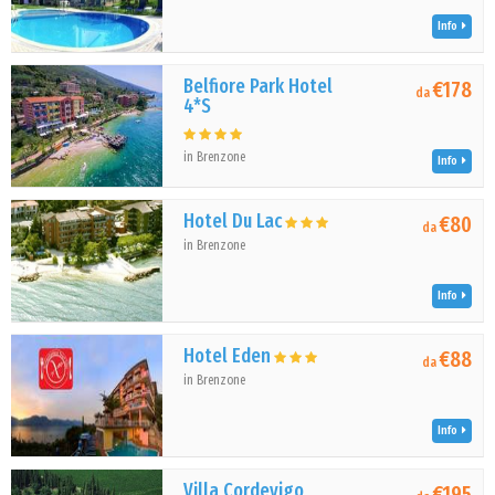
Info
Belfiore Park Hotel
€178
da
4*S
in Brenzone
Info
Hotel Du Lac
€80
da
in Brenzone
Info
Hotel Eden
€88
da
in Brenzone
Info
Villa Cordevigo
€195