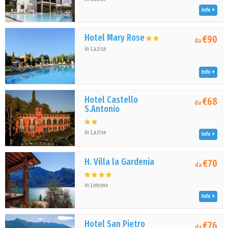
Info
Hotel Mary Rose
€90
da
in Lazise
Info
Hotel Castello
€68
da
S.Antonio
in Lazise
Info
H. Villa la Gardenia
€70
da
in Limone
Info
Hotel San Pietro
€76
da