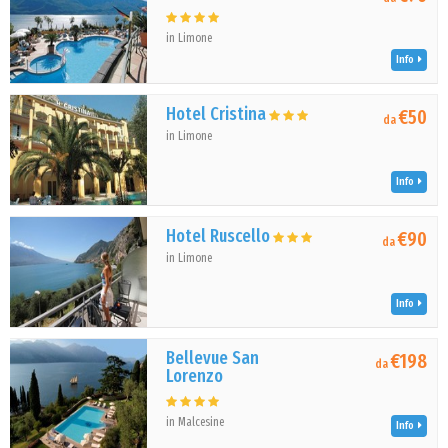
in Limone
Info
Hotel Cristina
€50
da
in Limone
Info
Hotel Ruscello
€90
da
in Limone
Info
Bellevue San
€198
da
Lorenzo
in Malcesine
Info