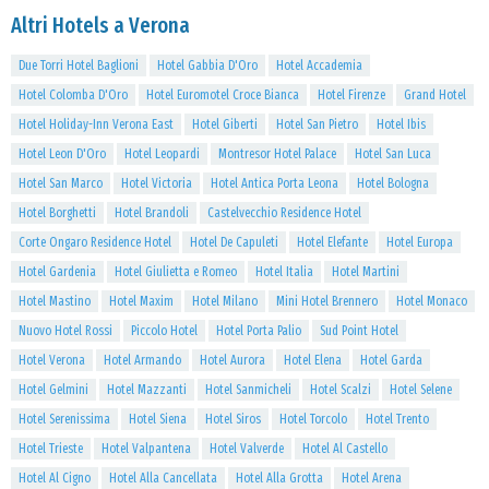
Altri Hotels a Verona
Due Torri Hotel Baglioni
Hotel Gabbia D'Oro
Hotel Accademia
Hotel Colomba D'Oro
Hotel Euromotel Croce Bianca
Hotel Firenze
Grand Hotel
Hotel Holiday-Inn Verona East
Hotel Giberti
Hotel San Pietro
Hotel Ibis
Hotel Leon D'Oro
Hotel Leopardi
Montresor Hotel Palace
Hotel San Luca
Hotel San Marco
Hotel Victoria
Hotel Antica Porta Leona
Hotel Bologna
Hotel Borghetti
Hotel Brandoli
Castelvecchio Residence Hotel
Corte Ongaro Residence Hotel
Hotel De Capuleti
Hotel Elefante
Hotel Europa
Hotel Gardenia
Hotel Giulietta e Romeo
Hotel Italia
Hotel Martini
Hotel Mastino
Hotel Maxim
Hotel Milano
Mini Hotel Brennero
Hotel Monaco
Nuovo Hotel Rossi
Piccolo Hotel
Hotel Porta Palio
Sud Point Hotel
Hotel Verona
Hotel Armando
Hotel Aurora
Hotel Elena
Hotel Garda
Hotel Gelmini
Hotel Mazzanti
Hotel Sanmicheli
Hotel Scalzi
Hotel Selene
Hotel Serenissima
Hotel Siena
Hotel Siros
Hotel Torcolo
Hotel Trento
Hotel Trieste
Hotel Valpantena
Hotel Valverde
Hotel Al Castello
Hotel Al Cigno
Hotel Alla Cancellata
Hotel Alla Grotta
Hotel Arena