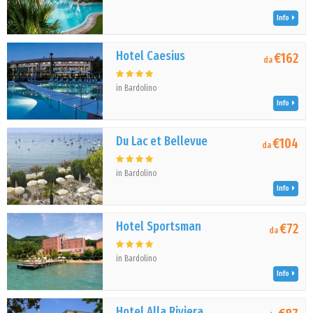
Info
Hotel Caesius
€162
da
in Bardolino
Info
Du Lac et Bellevue
€104
da
in Bardolino
Info
Hotel Sportsman
€72
da
in Bardolino
Info
Hotel Alla Riviera