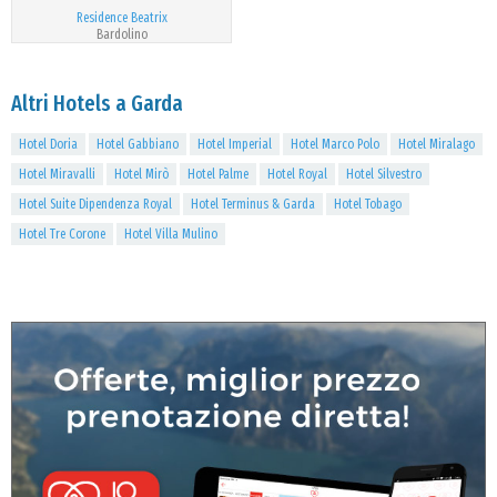
Residence Beatrix
Bardolino
Altri Hotels a Garda
Hotel Doria
Hotel Gabbiano
Hotel Imperial
Hotel Marco Polo
Hotel Miralago
Hotel Miravalli
Hotel Mirò
Hotel Palme
Hotel Royal
Hotel Silvestro
Hotel Suite Dipendenza Royal
Hotel Terminus & Garda
Hotel Tobago
Hotel Tre Corone
Hotel Villa Mulino