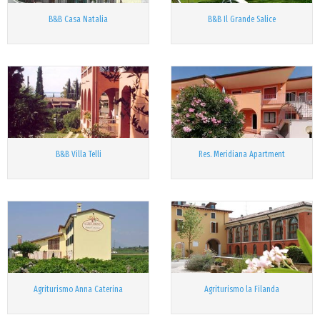
B&B Casa Natalia
B&B Il Grande Salice
B&B Villa Telli
Res. Meridiana Apartment
Agriturismo Anna Caterina
Agriturismo la Filanda