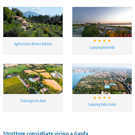
Agriturismo Nonna Bettina
Camping Butterfly
Trevisago Iris Park
Camping Bella Italia
Strutture consigliate vicino a Garda