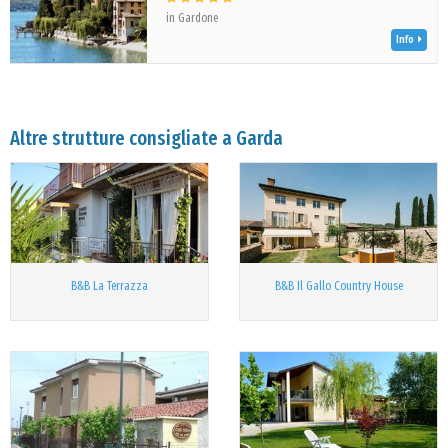
in Gardone
Info
Altre strutture consigliate a Garda
B&B La Terrazza
B&B Il Gallo Country House