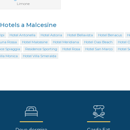
Limone
i Hotels a Malcesine
lpi
Hotel Antonella
Hotel Astoria
Hotel Bellavista
Hotel Benacus
H
Luna Rossa
Hotel Malcesine
Hotel Meridiana
Hotel Oasi Beach
Hotel 
nce Spiaggia
Residence Sporting
Hotel Rosa
Hotel San Marco
Hotel S
illa Monica
Hotel Villa Smeralda
Dove dormire
Garda Eat