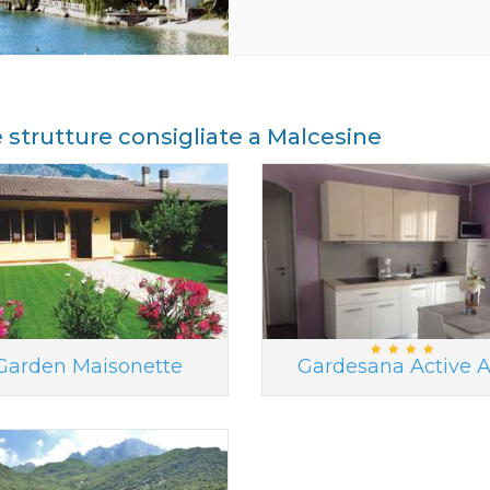
e strutture consigliate a Malcesine
Garden Maisonette
Gardesana Active A