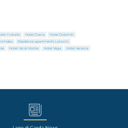
otel Cristallo
Hotel Diana
Hotel Dolomiti
Orchidea
Residence apartments Loncrini
ole
Hotel Val di Monte
Hotel Vega
Hotel Venezia
Lago di Garda News