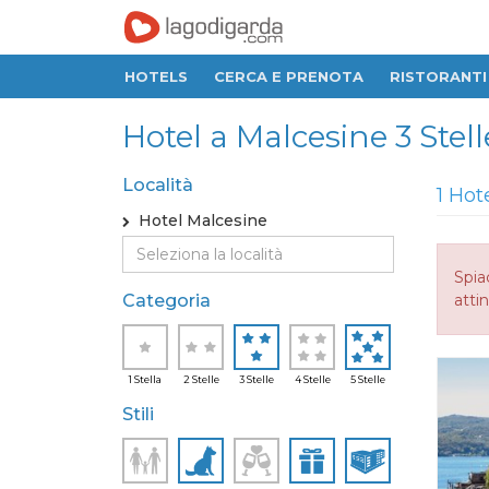
HOTELS
CERCA E PRENOTA
RISTORANTI
Hotel a Malcesine 3 Stelle
Località
1 Hot
Hotel Malcesine
Spia
Categoria
attin
1 Stella
2 Stelle
3 Stelle
4 Stelle
5 Stelle
Stili