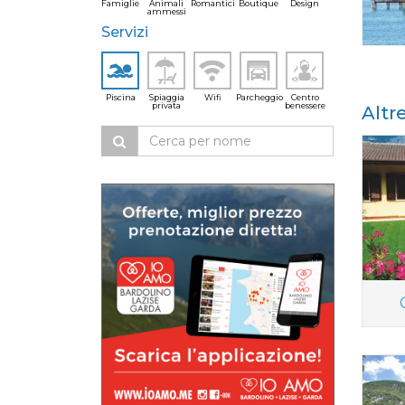
Famiglie
Animali
Romantici
Boutique
Design
ammessi
Servizi
Piscina
Spiaggia
Wifi
Parcheggio
Centro
privata
benessere
Altr