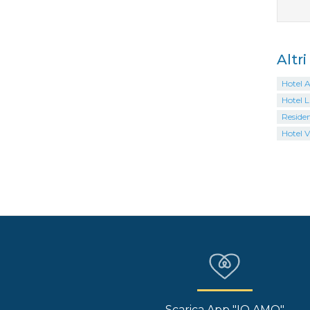
Altr
Hotel A
Hotel 
Reside
Hotel V
Scarica App "IO AMO"