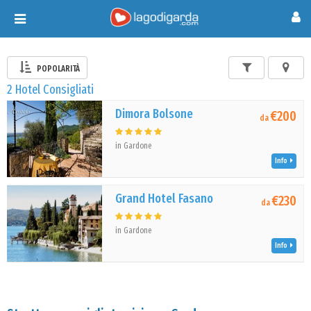
Toggle
navigation
POPOLARITÀ
2 Hotel Consigliati
Dimora Bolsone
€200
da
in Gardone
Info
Grand Hotel Fasano
€230
da
in Gardone
Info