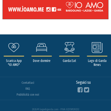
Scarica App
Dove dormire
Garda Eat
Lago di Garda
"IO AMO"
News
Seguici su
Contattaci
FAQ
Pubblicità con noi
2026 © lagodigarda.com - P.IVA: 02358120232