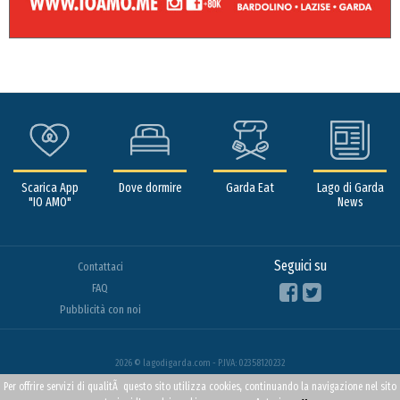
Scarica App
Dove dormire
Garda Eat
Lago di Garda
"IO AMO"
News
Seguici su
Contattaci
FAQ
Pubblicità con noi
2026 © lagodigarda.com - P.IVA: 02358120232
Per offrire servizi di qualitÃ questo sito utilizza cookies, continuando la navigazione nel sito