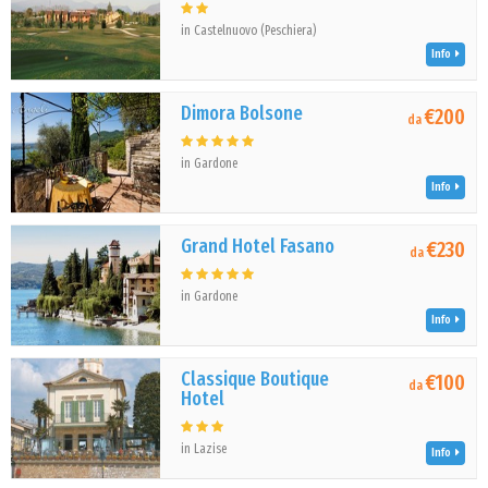
in Castelnuovo (Peschiera)
Info
Dimora Bolsone
€200
da
in Gardone
Info
Grand Hotel Fasano
€230
da
in Gardone
Info
Classique Boutique
€100
da
Hotel
in Lazise
Info