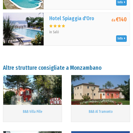
Info
Hotel Spiaggia d'Oro
€140
da
in Salò
Info
Altre strutture consigliate a Monzambano
B&B Villa Pille
B&B Al Tramonto