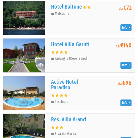
Hotel Baitone
€72
da
in Malcesine
Info
Hotel Villa Garuti
€140
da
in Padenghe (Desenzano)
Info
Active Hotel
€96
da
Paradiso
in Peschiera
Info
Res. Villa Aranci
in Riva del Garda