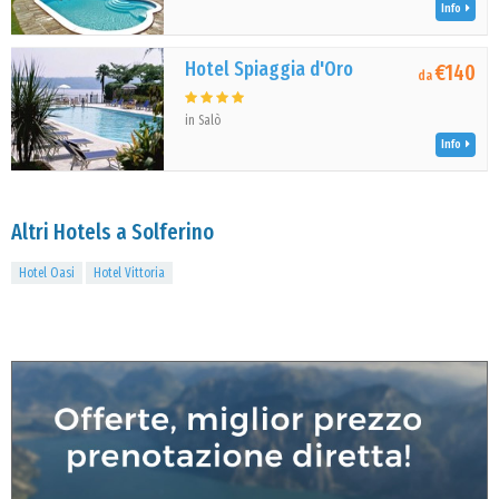
Info
Hotel Spiaggia d'Oro
€140
da
in Salò
Info
Altri Hotels a Solferino
Hotel Oasi
Hotel Vittoria