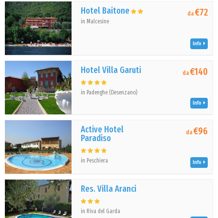
Hotel Baitone
€72
da
in Malcesine
Info
Hotel Villa Garuti
€140
da
in Padenghe (Desenzano)
Info
Active Hotel
€96
da
Paradiso
in Peschiera
Info
Res. Villa Aranci
in Riva del Garda