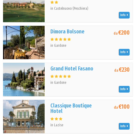
in Castelnuovo (Peschiera)
Info
Dimora Bolsone
€200
da
in Gardone
Info
Grand Hotel Fasano
€230
da
in Gardone
Info
Classique Boutique
€100
da
Hotel
in Lazise
Info