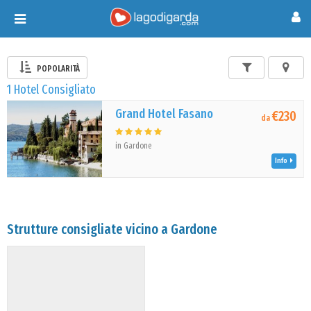
Toggle
navigation
POPOLARITÀ
1 Hotel Consigliato
Grand Hotel Fasano
€230
da
in Gardone
Info
Strutture consigliate vicino a Gardone