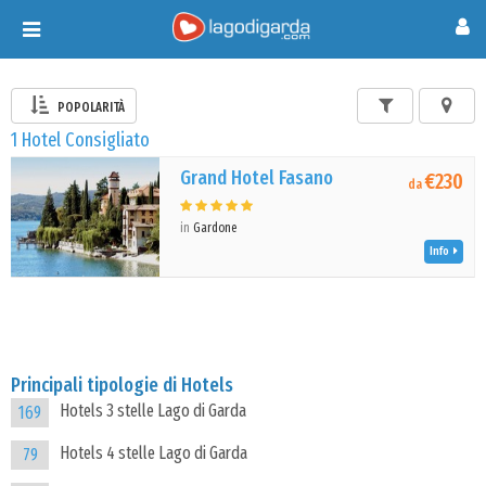
Toggle
navigation
POPOLARITÀ
1 Hotel Consigliato
Grand Hotel Fasano
€230
da
in
Gardone
Info
Principali tipologie di Hotels
Hotels 3 stelle Lago di Garda
169
Hotels 4 stelle Lago di Garda
79