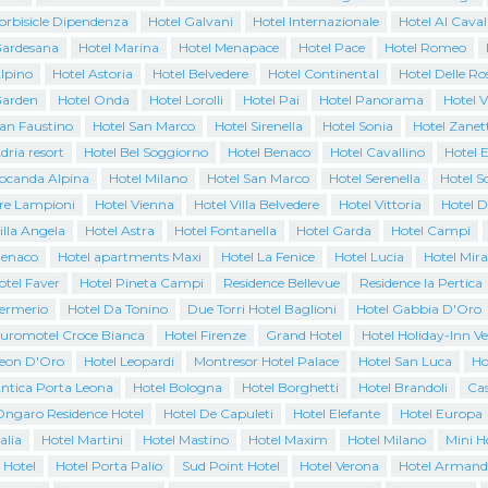
orbisicle Dipendenza
Hotel Galvani
Hotel Internazionale
Hotel Al Caval
Gardesana
Hotel Marina
Hotel Menapace
Hotel Pace
Hotel Romeo
lpino
Hotel Astoria
Hotel Belvedere
Hotel Continental
Hotel Delle Ro
Garden
Hotel Onda
Hotel Lorolli
Hotel Pai
Hotel Panorama
Hotel V
San Faustino
Hotel San Marco
Hotel Sirenella
Hotel Sonia
Hotel Zanett
dria resort
Hotel Bel Soggiorno
Hotel Benaco
Hotel Cavallino
Hotel 
Locanda Alpina
Hotel Milano
Hotel San Marco
Hotel Serenella
Hotel S
Tre Lampioni
Hotel Vienna
Hotel Villa Belvedere
Hotel Vittoria
Hotel D
illa Angela
Hotel Astra
Hotel Fontanella
Hotel Garda
Hotel Campi
Benaco
Hotel apartments Maxi
Hotel La Fenice
Hotel Lucia
Hotel Mir
otel Faver
Hotel Pineta Campi
Residence Bellevue
Residence la Pertica
Sermerio
Hotel Da Tonino
Due Torri Hotel Baglioni
Hotel Gabbia D'Oro
Euromotel Croce Bianca
Hotel Firenze
Grand Hotel
Hotel Holiday-Inn V
Leon D'Oro
Hotel Leopardi
Montresor Hotel Palace
Hotel San Luca
Ho
Antica Porta Leona
Hotel Bologna
Hotel Borghetti
Hotel Brandoli
Cas
Ongaro Residence Hotel
Hotel De Capuleti
Hotel Elefante
Hotel Europa
alia
Hotel Martini
Hotel Mastino
Hotel Maxim
Hotel Milano
Mini H
 Hotel
Hotel Porta Palio
Sud Point Hotel
Hotel Verona
Hotel Armand