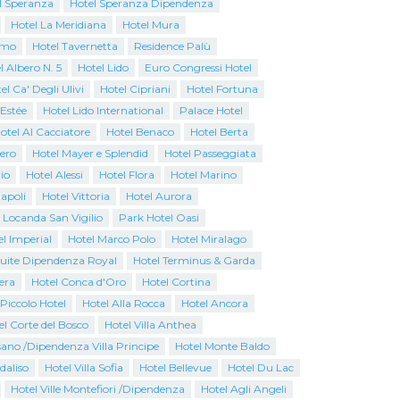
l Speranza
Hotel Speranza Dipendenza
Hotel La Meridiana
Hotel Mura
emo
Hotel Tavernetta
Residence Palù
l Albero N. 5
Hotel Lido
Euro Congressi Hotel
el Ca' Degli Ulivi
Hotel Cipriani
Hotel Fortuna
 Estée
Hotel Lido International
Palace Hotel
otel Al Cacciatore
Hotel Benaco
Hotel Berta
iero
Hotel Mayer e Splendid
Hotel Passeggiata
io
Hotel Alessi
Hotel Flora
Hotel Marino
apoli
Hotel Vittoria
Hotel Aurora
 Locanda San Vigilio
Park Hotel Oasi
l Imperial
Hotel Marco Polo
Hotel Miralago
Suite Dipendenza Royal
Hotel Terminus & Garda
era
Hotel Conca d'Oro
Hotel Cortina
Piccolo Hotel
Hotel Alla Rocca
Hotel Ancora
el Corte del Bosco
Hotel Villa Anthea
ano /Dipendenza Villa Principe
Hotel Monte Baldo
rdaliso
Hotel Villa Sofia
Hotel Bellevue
Hotel Du Lac
Hotel Ville Montefiori /Dipendenza
Hotel Agli Angeli