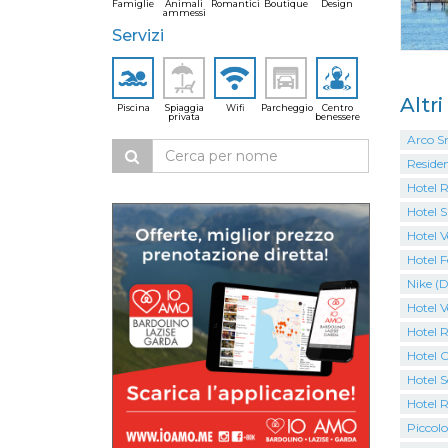
Famiglie
Animali
Romantici
Boutique
Design
ammessi
Servizi
Altri
Piscina
Spiaggia
Wifi
Parcheggio
Centro
privata
benessere
Arco S
Residen
Hotel 
Hotel S
Hotel V
Hotel F
Nike (D
Hotel V
Hotel 
Hotel C
Hotel S
Hotel 
Piccolo