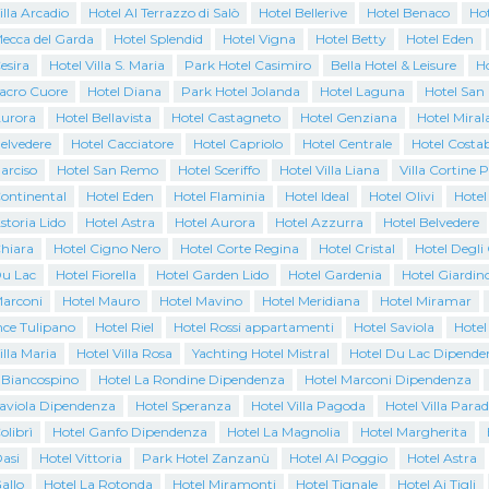
illa Arcadio
Hotel Al Terrazzo di Salò
Hotel Bellerive
Hotel Benaco
Ho
Mecca del Garda
Hotel Splendid
Hotel Vigna
Hotel Betty
Hotel Eden
esira
Hotel Villa S. Maria
Park Hotel Casimiro
Bella Hotel & Leisure
Ho
Sacro Cuore
Hotel Diana
Park Hotel Jolanda
Hotel Laguna
Hotel San
Aurora
Hotel Bellavista
Hotel Castagneto
Hotel Genziana
Hotel Miral
elvedere
Hotel Cacciatore
Hotel Capriolo
Hotel Centrale
Hotel Costab
arciso
Hotel San Remo
Hotel Sceriffo
Hotel Villa Liana
Villa Cortine 
Continental
Hotel Eden
Hotel Flaminia
Hotel Ideal
Hotel Olivi
Hotel
storia Lido
Hotel Astra
Hotel Aurora
Hotel Azzurra
Hotel Belvedere
Chiara
Hotel Cigno Nero
Hotel Corte Regina
Hotel Cristal
Hotel Degli
Du Lac
Hotel Fiorella
Hotel Garden Lido
Hotel Gardenia
Hotel Giardin
Marconi
Hotel Mauro
Hotel Mavino
Hotel Meridiana
Hotel Miramar
nce Tulipano
Hotel Riel
Hotel Rossi appartamenti
Hotel Saviola
Hotel
illa Maria
Hotel Villa Rosa
Yachting Hotel Mistral
Hotel Du Lac Dipende
l Biancospino
Hotel La Rondine Dipendenza
Hotel Marconi Dipendenza
Saviola Dipendenza
Hotel Speranza
Hotel Villa Pagoda
Hotel Villa Parad
olibrì
Hotel Ganfo Dipendenza
Hotel La Magnolia
Hotel Margherita
asi
Hotel Vittoria
Park Hotel Zanzanù
Hotel Al Poggio
Hotel Astra
allo
Hotel La Rotonda
Hotel Miramonti
Hotel Tignale
Hotel Ai Tigli