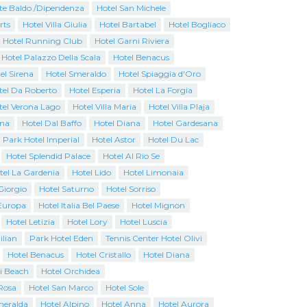
te Baldo /Dipendenza
Hotel San Michele
rts
Hotel Villa Giulia
Hotel Bartabel
Hotel Bogliaco
Hotel Running Club
Hotel Garni Riviera
 Hotel Palazzo Della Scala
Hotel Benacus
el Sirena
Hotel Smeraldo
Hotel Spiaggia d'Oro
tel Da Roberto
Hotel Esperia
Hotel La Forgia
tel Verona Lago
Hotel Villa Maria
Hotel Villa Plaja
ina
Hotel Dal Baffo
Hotel Diana
Hotel Gardesana
Park Hotel Imperial
Hotel Astor
Hotel Du Lac
Hotel Splendid Palace
Hotel Al Rio Se
tel La Gardenia
Hotel Lido
Hotel Limonaia
Giorgio
Hotel Saturno
Hotel Sorriso
Europa
Hotel Italia Bel Paese
Hotel Mignon
Hotel Letizia
Hotel Lory
Hotel Luscia
ilian
Park Hotel Eden
Tennis Center Hotel Olivi
Hotel Benacus
Hotel Cristallo
Hotel Diana
i Beach
Hotel Orchidea
Rosa
Hotel San Marco
Hotel Sole
Smeralda
Hotel Alpino
Hotel Anna
Hotel Aurora