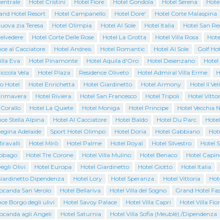
entrale
Hotel Cristini
Hotel Fiore
Hotel Gondola
Hotel Serena
Hote
and Hotel Resort
Hotel Campanello
Hotel Dore'
Hotel Corte Malaspina
uova zia Teresa
Hotel Olimpia
Hotel Al Sole
Hotel Italia
Hotel San R
elvedere
Hotel Corte Delle Rose
Hotel La Grotta
Hotel Villa Rosa
Hote
ce al Cacciatore
Hotel Andreis
Hotel Romantic
Hotel Al Sole
Golf Hot
illa Eva
Hotel Pinamonte
Hotel Aquila d'Oro
Hotel Desenzano
Hotel
iccola Vela
Hotel Plaza
Residence Oliveto
Hotel Admiral Villa Erme
H
o Hotel
Hotel Enrichetta
Hotel Giardinetto
Hotel Armony
Hotel Il Vel
Primavera
Hotel Riviera
Hotel San Francesco
Hotel Tripoli
Hotel Vittor
 Corallo
Hotel La Quiete
Hotel Moniga
Hotel Principe
Hotel Vecchia N
ce Stella Alpina
Hotel Al Cacciatore
Hotel Baldo
Hotel Du Parc
Hotel
Regina Adelaide
Sport Hotel Olimpo
Hotel Doria
Hotel Gabbiano
Hote
iravalli
Hotel Mirò
Hotel Palme
Hotel Royal
Hotel Silvestro
Hotel 
Tobago
Hotel Tre Corone
Hotel Villa Mulino
Hotel Benaco
Hotel Capin
egli Olivi
Hotel Europa
Hotel Giardinetto
Hotel Giotto
Hotel Italia
Giardinetto Dipendenza
Hotel Lory
Hotel Speranza
Hotel Vittoria
Hot
Locanda San Verolo
Hotel Bellariva
Hotel Villa del Sogno
Grand Hotel Fas
ce Borgo degli ulivi
Hotel Savoy Palace
Hotel Villa Capri
Hotel Villa Fio
ocanda agli Angeli
Hotel Saturnia
Hotel Villa Sofia (Meublè) /Dipendenza