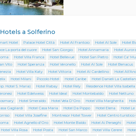
 Hotels a Solferino
mart Hotel
Palace Hotel Città
Hotel Al Frantoio
Hotel Al Sole
Hotel B
ce La porta del cuore
Hotel San Giorgio
Hotel Annamaria
Hotel Auror
Roma
Hotel Villa Franca
Hotel Bellevue
Hotel San Pietro
Hotel Ca' Mu
an Vito
Hotel Speranza
Hotel Veronello
Hotel Al Sole
Hotel Benacus
enezia
Hotel Villa Katy
Hotel Vittoria
Hotel Al Cardellino
Hotel All'An
elix
Hotel Milani
Piccolo Hotel
Hotel Caribe
Hotel Danieli La Castella
ip. Hotel S. Maria)
Hotel Rabay
Hotel Rely
Residence Hotel Villa Isabella
eronesi
Hotel Edelweiss
Hotel Ideal
Hotel Montebaldo
Hotel Nettuno
Rosmary
Hotel Smeraldo
Hotel Vela D'Oro
Hotel Villa Margherita
Hote
asa Gagliardi
Hotel Casa Maria
Hotel Da Pippo
Hotel Elena
Hotel Le
orriso
Hotel Villa Josefine
Montresor Hotel Tower
Hotel Centro turistic
Roma
Hotel Agnello d'Oro
Hotel Monte Baldo
Hotel Ai Perseghi
Hotel
 Hotel Villa Rosa
Hotel Posta
Hotel San Marco
Hotel Villa Cerere
Hotel