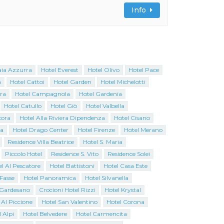
Info
aia Azzurra
Hotel Everest
Hotel Olivo
Hotel Pace
a
Hotel Cattoi
Hotel Garden
Hotel Michelotti
ra
Hotel Campagnola
Hotel Gardenia
Hotel Catullo
Hotel Giò
Hotel Valbella
cora
Hotel Alla Riviera Dipendenza
Hotel Cisano
na
Hotel Drago Center
Hotel Firenze
Hotel Merano
Residence Villa Beatrice
Hotel S. Maria
Piccolo Hotel
Residence S. Vito
Residence Solei
l Al Pescatore
Hotel Battistoni
Hotel Casa Este
 Fasse
Hotel Panoramica
Hotel Silvanella
o Gardesano
Crocioni Hotel Rizzi
Hotel Krystal
 Al Piccione
Hotel San Valentino
Hotel Corona
 Alpi
Hotel Belvedere
Hotel Carmencita