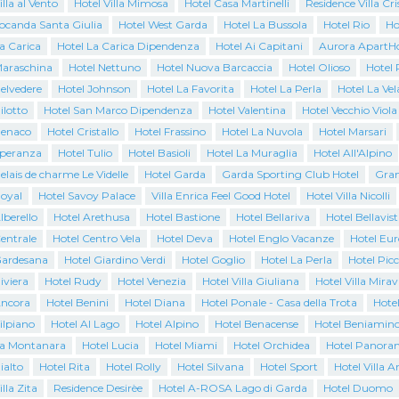
illa al Vento
Hotel Villa Mimosa
Hotel Casa Martinelli
Residence Villa Cri
Locanda Santa Giulia
Hotel West Garda
Hotel La Bussola
Hotel Rio
Ho
a Carica
Hotel La Carica Dipendenza
Hotel Ai Capitani
Aurora ApartHo
Maraschina
Hotel Nettuno
Hotel Nuova Barcaccia
Hotel Olioso
Hotel 
elvedere
Hotel Johnson
Hotel La Favorita
Hotel La Perla
Hotel La Vel
ilotto
Hotel San Marco Dipendenza
Hotel Valentina
Hotel Vecchio Viola
Benaco
Hotel Cristallo
Hotel Frassino
Hotel La Nuvola
Hotel Marsari
Speranza
Hotel Tulio
Hotel Basioli
Hotel La Muraglia
Hotel All'Alpino
elais de charme Le Videlle
Hotel Garda
Garda Sporting Club Hotel
Gran
Royal
Hotel Savoy Palace
Villa Enrica Feel Good Hotel
Hotel Villa Nicolli
lberello
Hotel Arethusa
Hotel Bastione
Hotel Bellariva
Hotel Bellavist
entrale
Hotel Centro Vela
Hotel Deva
Hotel Englo Vacanze
Hotel Eur
Gardesana
Hotel Giardino Verdi
Hotel Goglio
Hotel La Perla
Hotel Pic
iviera
Hotel Rudy
Hotel Venezia
Hotel Villa Giuliana
Hotel Villa Mirav
Ancora
Hotel Benini
Hotel Diana
Hotel Ponale - Casa della Trota
Hote
ilpiano
Hotel Al Lago
Hotel Alpino
Hotel Benacense
Hotel Beniamin
La Montanara
Hotel Lucia
Hotel Miami
Hotel Orchidea
Hotel Panora
ialto
Hotel Rita
Hotel Rolly
Hotel Silvana
Hotel Sport
Hotel Villa A
lla Zita
Residence Desirèe
Hotel A-ROSA Lago di Garda
Hotel Duomo