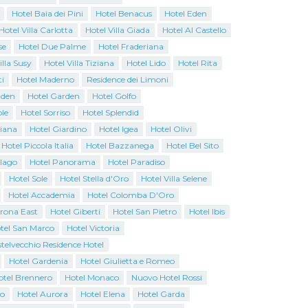
Hotel Baia dei Pini
Hotel Benacus
Hotel Eden
Hotel Villa Carlotta
Hotel Villa Giada
Hotel Al Castello
se
Hotel Due Palme
Hotel Fraderiana
illa Susy
Hotel Villa Tiziana
Hotel Lido
Hotel Rita
i
Hotel Maderno
Residence dei Limoni
Eden
Hotel Garden
Hotel Golfo
ole
Hotel Sorriso
Hotel Splendid
iana
Hotel Giardino
Hotel Igea
Hotel Olivi
Hotel Piccola Italia
Hotel Bazzanega
Hotel Bel Sito
alago
Hotel Panorama
Hotel Paradiso
Hotel Sole
Hotel Stella d'Oro
Hotel Villa Selene
Hotel Accademia
Hotel Colomba D'Oro
erona East
Hotel Giberti
Hotel San Pietro
Hotel Ibis
tel San Marco
Hotel Victoria
telvecchio Residence Hotel
Hotel Gardenia
Hotel Giulietta e Romeo
otel Brennero
Hotel Monaco
Nuovo Hotel Rossi
o
Hotel Aurora
Hotel Elena
Hotel Garda