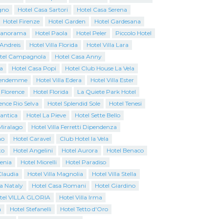
gno
Hotel Casa Sartori
Hotel Casa Serena
Hotel Firenze
Hotel Garden
Hotel Gardesana
Panorama
Hotel Paola
Hotel Peler
Piccolo Hotel
 Andreis
Hotel Villa Florida
Hotel Villa Lara
tel Campagnola
Hotel Casa Anny
a
Hotel Casa Popi
Hotel Club House La Vela
Vendemme
Hotel Villa Edera
Hotel Villa Ester
 Florence
Hotel Florida
La Quiete Park Hotel
ence Rio Selva
Hotel Splendid Sole
Hotel Tenesi
antica
Hotel La Pieve
Hotel Sette Bello
Miralago
Hotel Villa Ferretti Dipendenza
no
Hotel Caravel
Club Hotel la Vela
to
Hotel Angelini
Hotel Aurora
Hotel Benaco
genia
Hotel Miorelli
Hotel Paradiso
Claudia
Hotel Villa Magnolia
Hotel Villa Stella
a Nataly
Hotel Casa Romani
Hotel Giardino
tel VILLA GLORIA
Hotel Villa Irma
a
Hotel Stefanelli
Hotel Tetto d'Oro