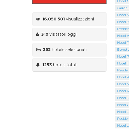
Hotel C
Gardal
Hotel N
16.850.581
visualizzazioni
Hotel B
Residen
310
visitatori oggi
Hotel V
Hotel P
252
hotels selezionati
Bonott
Hotel 
Hotel Il
1253
hotels totali
Residen
Hotel 
Hotel M
Hotel 
Hotel D
Hotel 
Hotel 
Residen
Hotel L