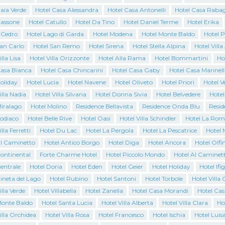
aia Verde
Hotel Casa Alessandra
Hotel Casa Antonelli
Hotel Casa Raba
Cassone
Hotel Catullo
Hotel Da Tino
Hotel Daniel Terme
Hotel Erika
l Cedro
Hotel Lago di Garda
Hotel Modena
Hotel Monte Baldo
Hotel 
San Carlo
Hotel San Remo
Hotel Sirena
Hotel Stella Alpina
Hotel Villa
lla Lisa
Hotel Villa Orizzonte
Hotel Alla Rama
Hotel Bommartini
Ho
Casa Bianca
Hotel Casa Chincarini
Hotel Casa Gaby
Hotel Casa Marinell
oliday
Hotel Lucia
Hotel Navene
Hotel Oliveto
Hotel Priori
Hotel 
illa Nadia
Hotel Villa Silvana
Hotel Donna Sivia
Hotel Belvedere
Hotel
Miralago
Hotel Molino
Residence Bellavista
Residence Onda Blu
Resid
Zodiaco
Hotel Belle Rive
Hotel Oasi
Hotel Villa Schindler
Hotel La Rom
lla Ferretti
Hotel Du Lac
Hotel La Pergola
Hotel La Pescatrice
Hotel 
Al Caminetto
Hotel Antico Borgo
Hotel Diga
Hotel Ancora
Hotel Olfi
Continental
Forte Charme Hotel
Hotel Piccolo Mondo
Hotel Al Caminet
entrale
Hotel Doria
Hotel Eden
Hotel Geier
Hotel Holiday
Hotel Ifi
ineta del Lago
Hotel Rubino
Hotel Santoni
Hotel Torbole
Hotel Villa 
illa Verde
Hotel Villabella
Hotel Zanella
Hotel Casa Morandi
Hotel Cas
Monte Baldo
Hotel Santa Lucia
Hotel Villa Alberta
Hotel Villa Clara
Ho
illa Orchidea
Hotel Villa Rosa
Hotel Francesco
Hotel Ischia
Hotel Luis