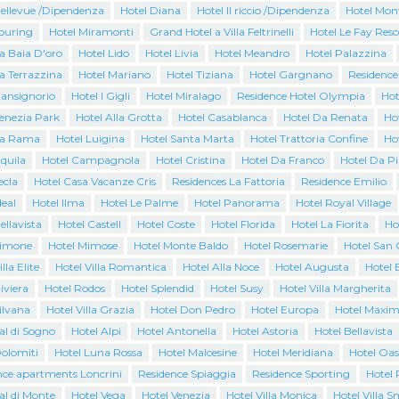
Bellevue /Dipendenza
Hotel Diana
Hotel Il riccio /Dipendenza
Hotel Mon
Touring
Hotel Miramonti
Grand Hotel a Villa Feltrinelli
Hotel Le Fay Reso
a Baia D'oro
Hotel Lido
Hotel Livia
Hotel Meandro
Hotel Palazzina
a Terrazzina
Hotel Mariano
Hotel Tiziana
Hotel Gargnano
Residence
Cansignorio
Hotel I Gigli
Hotel Miralago
Residence Hotel Olympia
Hot
Venezia Park
Hotel Alla Grotta
Hotel Casablanca
Hotel Da Renata
Ho
La Rama
Hotel Luigina
Hotel Santa Marta
Hotel Trattoria Confine
Ho
quila
Hotel Campagnola
Hotel Cristina
Hotel Da Franco
Hotel Da P
ecla
Hotel Casa Vacanze Cris
Residences La Fattoria
Residence Emilio
deal
Hotel Ilma
Hotel Le Palme
Hotel Panorama
Hotel Royal Village
ellavista
Hotel Castell
Hotel Coste
Hotel Florida
Hotel La Fiorita
Ho
Limone
Hotel Mimose
Hotel Monte Baldo
Hotel Rosemarie
Hotel San 
lla Elite
Hotel Villa Romantica
Hotel Alla Noce
Hotel Augusta
Hotel 
iviera
Hotel Rodos
Hotel Splendid
Hotel Susy
Hotel Villa Margherita
ilvana
Hotel Villa Grazia
Hotel Don Pedro
Hotel Europa
Hotel Maxim
al di Sogno
Hotel Alpi
Hotel Antonella
Hotel Astoria
Hotel Bellavista
Dolomiti
Hotel Luna Rossa
Hotel Malcesine
Hotel Meridiana
Hotel Oas
nce apartments Loncrini
Residence Spiaggia
Residence Sporting
Hotel 
al di Monte
Hotel Vega
Hotel Venezia
Hotel Villa Monica
Hotel Villa 