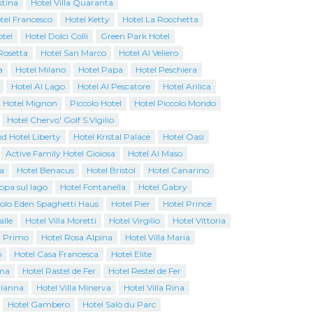
stina
Hotel Villa Quaranta
tel Francesco
Hotel Ketty
Hotel La Rocchetta
tel
Hotel Dolci Colli
Green Park Hotel
Rosetta
Hotel San Marco
Hotel Al Veliero
a
Hotel Milano
Hotel Papa
Hotel Peschiera
Hotel Al Lago
Hotel Al Pescatore
Hotel Arilica
Hotel Mignon
Piccolo Hotel
Hotel Piccolo Mondo
Hotel Chervo' Golf S.Vigilio
d Hotel Liberty
Hotel Kristal Palace
Hotel Oasi
Active Family Hotel Gioiosa
Hotel Al Maso
a
Hotel Benacus
Hotel Bristol
Hotel Canarino
opa sul lago
Hotel Fontanella
Hotel Gabry
colo Eden Spaghetti Haus
Hotel Pier
Hotel Prince
alle
Hotel Villa Moretti
Hotel Virgilio
Hotel Vittoria
l Primo
Hotel Rosa Alpina
Hotel Villa Maria
o
Hotel Casa Francesca
Hotel Elite
ma
Hotel Rastel de Fer
Hotel Restel de Fer
rianna
Hotel Villa Minerva
Hotel Villa Rina
Hotel Gambero
Hotel Salò du Parc