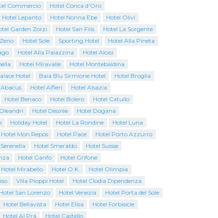
tel Commercio
Hotel Conca d'Oro
Hotel Lepanto
Hotel Nonna Ebe
Hotel Olivi
tel Garden Zorzi
Hotel San Filis
Hotel La Sorgente
 Zeno
Hotel Sole
Sporting Hotel
Hotel Alla Pineta
ago
Hotel Alla Palazzina
Hotel Aloisi
ella
Hotel Miravalle
Hotel Montebaldina
Palace Hotel
Baia Blu Sirmione Hotel
Hotel Broglia
 Abacus
Hotel Alfieri
Hotel Alsazia
Hotel Benaco
Hotel Bolero
Hotel Catullo
 Oleandri
Hotel Desirèe
Hotel Dogana
o
Holiday Hotel
Hotel La Rondine
Hotel Luna
Hotel Mon Repos
Hotel Pace
Hotel Porto Azzurro
 Serenella
Hotel Smeraldo
Hotel Suisse
nza
Hotel Ganfo
Hotel Grifone
Hotel Mirabello
Hotel O.K.
Hotel Olimpia
iso
Villa Pioppi Hotel
Hotel Clodia Dipendenza
Hotel San Lorenzo
Hotel Venezia
Hotel Porta del Sole
Hotel Bellavista
Hotel Elisa
Hotel Forbisicle
Hotel Al Prà
Hotel Castello