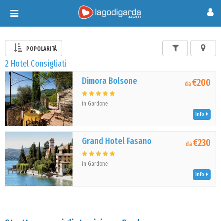
Toggle
navigation
POPOLARITÀ
2 Hotel Consigliati
Dimora Bolsone
€200
da
in Gardone
Info
Grand Hotel Fasano
€230
da
in Gardone
Info