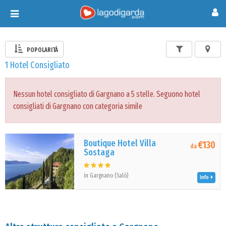
Toggle
navigation
POPOLARITÀ
1 Hotel Consigliato
Nessun hotel consigliato di Gargnano a 5 stelle. Seguono hotel
consigliati di Gargnano con categoria simile
Boutique Hotel Villa
€130
da
Sostaga
in Gargnano (Salò)
Info