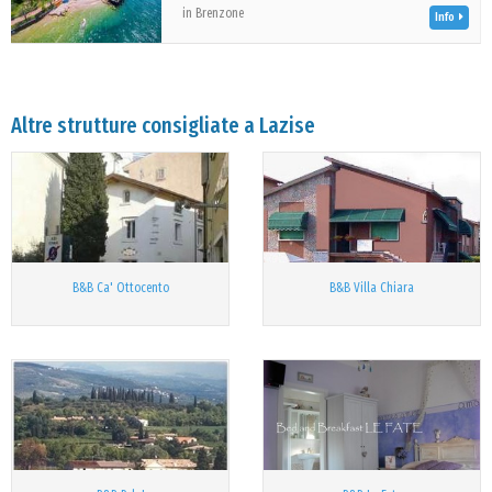
in Brenzone
Info
Altre strutture consigliate a Lazise
B&B Ca' Ottocento
B&B Villa Chiara