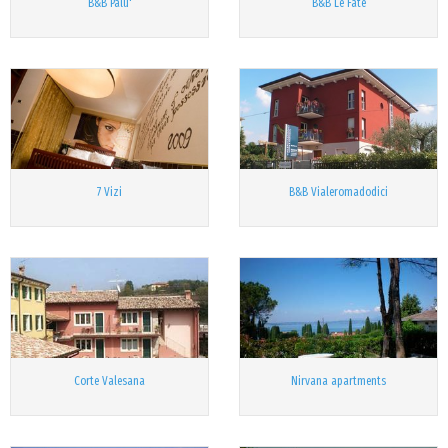
B&B Palu'
B&B Le Fate
7 Vizi
B&B Vialeromadodici
Corte Valesana
Nirvana apartments