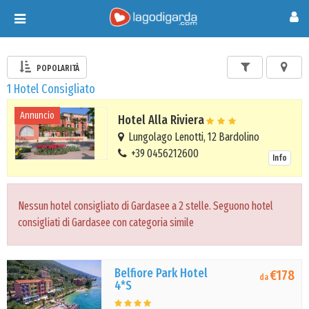
Toggle
navigation
POPOLARITÀ
1 Hotel Consigliato
Annuncio
Hotel Alla Riviera
Lungolago Lenotti, 12 Bardolino
+39 0456212600
Info
Nessun hotel consigliato di Gardasee a 2 stelle. Seguono hotel
consigliati di Gardasee con categoria simile
Belfiore Park Hotel
€178
da
4*S