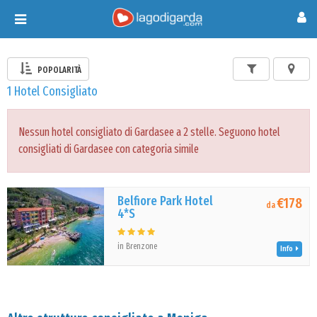
Toggle
navigation
POPOLARITÀ
1 Hotel Consigliato
Nessun hotel consigliato di Gardasee a 2 stelle. Seguono hotel
consigliati di Gardasee con categoria simile
Belfiore Park Hotel
€178
da
4*S
in Brenzone
Info