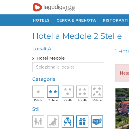
HOTELS
CERCA E PRENOTA
RISTORANTI
Hotel a Medole 2 Stelle
Località
1 Hot
Hotel Medole
Ness
Categoria
1 Stella
2 Stelle
3 Stelle
4 Stelle
5 Stelle
Stili