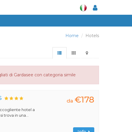
Home
Hotels
liati di Gardasee con categoria simile
€178
S
da
 accogliente hotel a
 trova in una...
Info