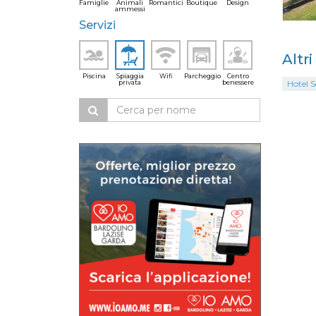
Famiglie
Animali
Romantici
Boutique
Design
ammessi
Servizi
Altr
Piscina
Spiaggia
Wifi
Parcheggio
Centro
privata
benessere
Hotel S