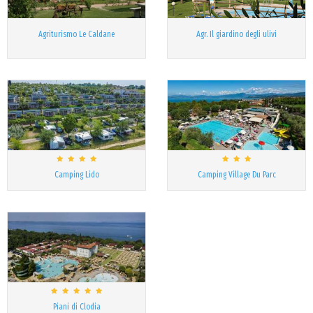
Agriturismo Le Caldane
Agr. Il giardino degli ulivi
Camping Lido
Camping Village Du Parc
Piani di Clodia