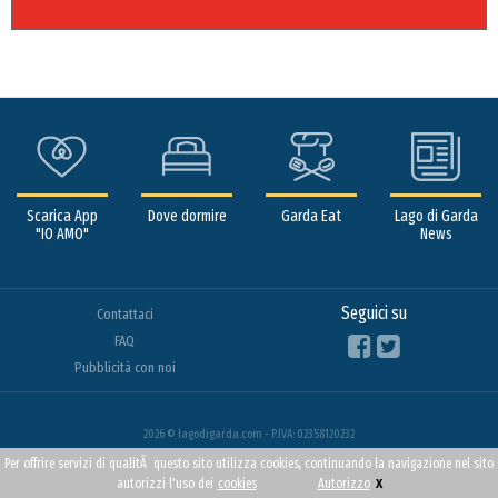
Scarica App
Dove dormire
Garda Eat
Lago di Garda
"IO AMO"
News
Seguici su
Contattaci
FAQ
Pubblicità con noi
2026 © lagodigarda.com - P.IVA: 02358120232
Per offrire servizi di qualitÃ questo sito utilizza cookies, continuando la navigazione nel sito
x
autorizzi l'uso dei
cookies
Autorizzo