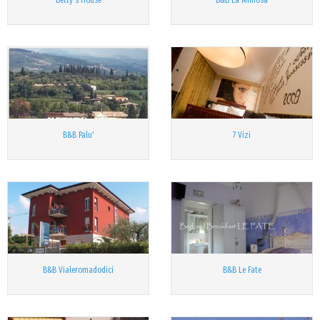
Betty's House
B&B La Mimosa
B&B Palu'
7 Vizi
B&B Vialeromadodici
B&B Le Fate