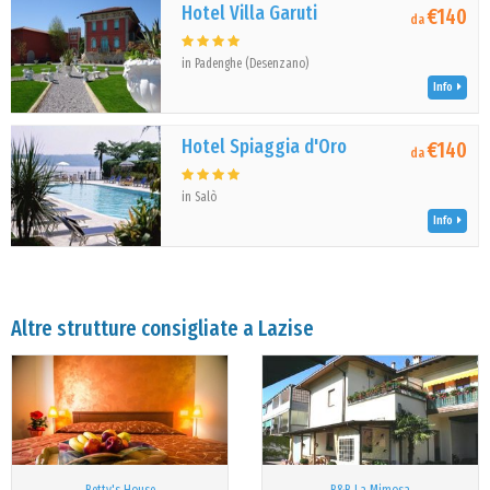
Hotel Villa Garuti
€140
da
in Padenghe (Desenzano)
Info
Hotel Spiaggia d'Oro
€140
da
in Salò
Info
Altre strutture consigliate a Lazise