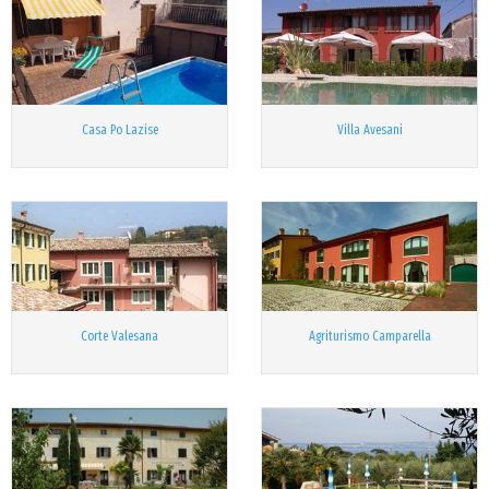
Casa Po Lazise
Villa Avesani
Corte Valesana
Agriturismo Camparella