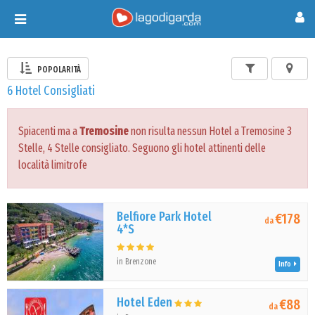
Toggle
navigation
POPOLARITÀ
6 Hotel Consigliati
Spiacenti ma a
Tremosine
non risulta nessun Hotel a Tremosine 3
Stelle, 4 Stelle consigliato. Seguono gli hotel attinenti delle
località limitrofe
Belfiore Park Hotel
€178
da
4*S
in Brenzone
Info
Hotel Eden
€88
da