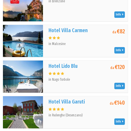
in Brenzone
Info
Hotel Villa Carmen
€82
da
in Malcesine
Info
Hotel Lido Blu
€120
da
in Nago Torbole
Info
Hotel Villa Garuti
€140
da
in Padenghe (Desenzano)
Info