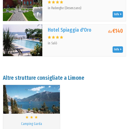
in Padenghe (Desenzano)
Info
Hotel Spiaggia d'Oro
€140
da
in Salò
Info
Altre strutture consigliate a Limone
Camping Garda