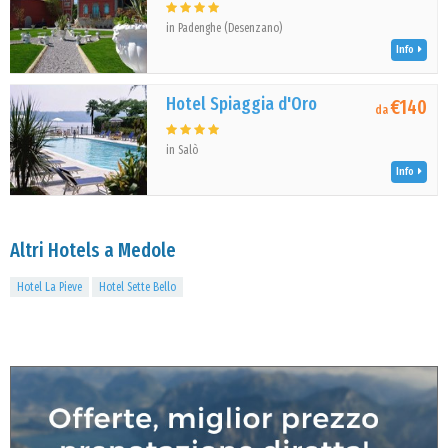
in Padenghe (Desenzano)
Info
Hotel Spiaggia d'Oro
€140
da
in Salò
Info
Altri Hotels a Medole
Hotel La Pieve
Hotel Sette Bello