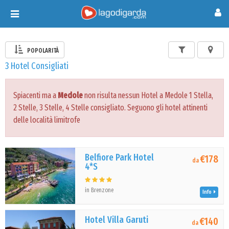
Toggle
navigation
POPOLARITÀ
3 Hotel Consigliati
Spiacenti ma a
Medole
non risulta nessun Hotel a Medole 1 Stella,
2 Stelle, 3 Stelle, 4 Stelle consigliato. Seguono gli hotel attinenti
delle località limitrofe
Belfiore Park Hotel
€178
da
4*S
in Brenzone
Info
Hotel Villa Garuti
€140
da