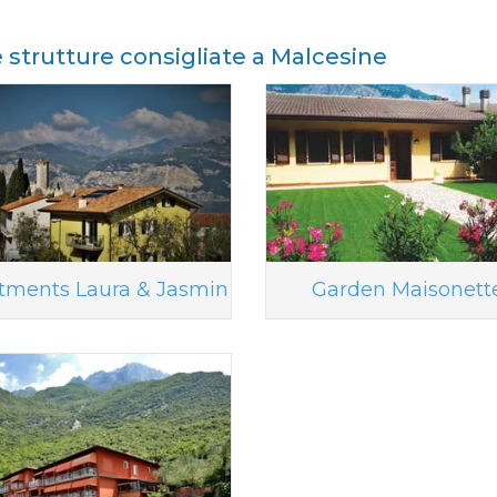
e strutture consigliate a Malcesine
tments Laura & Jasmin
Garden Maisonett