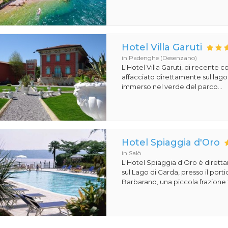
Hotel Villa Garuti
in Padenghe (Desenzano)
L'Hotel Villa Garuti, di recente c
affacciato direttamente sul lago
immerso nel verde del parco...
Hotel Spiaggia d'Oro
in Salò
L'Hotel Spiaggia d'Oro è dirett
sul Lago di Garda, presso il porti
Barbarano, una piccola frazione t