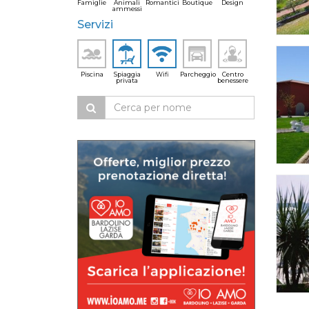
Famiglie
Animali
Romantici
Boutique
Design
ammessi
Servizi
Piscina
Spiaggia
Wifi
Parcheggio
Centro
privata
benessere