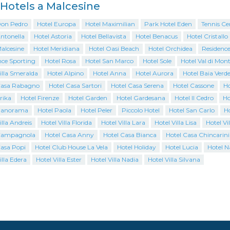
i Hotels a Malcesine
Don Pedro
Hotel Europa
Hotel Maximilian
Park Hotel Eden
Tennis Cen
Antonella
Hotel Astoria
Hotel Bellavista
Hotel Benacus
Hotel Cristallo
alcesine
Hotel Meridiana
Hotel Oasi Beach
Hotel Orchidea
Residence
nce Sporting
Hotel Rosa
Hotel San Marco
Hotel Sole
Hotel Val di Mon
illa Smeralda
Hotel Alpino
Hotel Anna
Hotel Aurora
Hotel Baia Verd
Casa Rabagno
Hotel Casa Sartori
Hotel Casa Serena
Hotel Cassone
Ho
rika
Hotel Firenze
Hotel Garden
Hotel Gardesana
Hotel Il Cedro
Ho
Panorama
Hotel Paola
Hotel Peler
Piccolo Hotel
Hotel San Carlo
H
illa Andreis
Hotel Villa Florida
Hotel Villa Lara
Hotel Villa Lisa
Hotel Vi
Campagnola
Hotel Casa Anny
Hotel Casa Bianca
Hotel Casa Chincarini
Casa Popi
Hotel Club House La Vela
Hotel Holiday
Hotel Lucia
Hotel N
illa Edera
Hotel Villa Ester
Hotel Villa Nadia
Hotel Villa Silvana