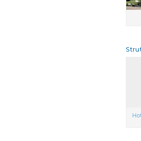
Stru
Ho