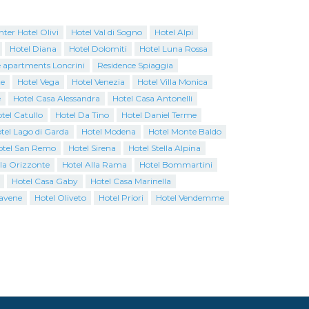
ter Hotel Olivi
Hotel Val di Sogno
Hotel Alpi
Hotel Diana
Hotel Dolomiti
Hotel Luna Rossa
 apartments Loncrini
Residence Spiaggia
te
Hotel Vega
Hotel Venezia
Hotel Villa Monica
e
Hotel Casa Alessandra
Hotel Casa Antonelli
tel Catullo
Hotel Da Tino
Hotel Daniel Terme
tel Lago di Garda
Hotel Modena
Hotel Monte Baldo
otel San Remo
Hotel Sirena
Hotel Stella Alpina
lla Orizzonte
Hotel Alla Rama
Hotel Bommartini
Hotel Casa Gaby
Hotel Casa Marinella
avene
Hotel Oliveto
Hotel Priori
Hotel Vendemme