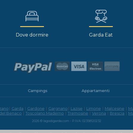
Dove dormire
Garda Eat
Campings
Appartamenti
zano
|
Garda
|
Gardone
|
Gargnano
|
Lazise
|
Limone
|
Malcesine
|
M
 del Benaco
|
Toscolano Maderno
|
Tremosine
|
Verona
|
Brescia
|
M
2026 © lagodigarda.com - P.IVA: 02358120232