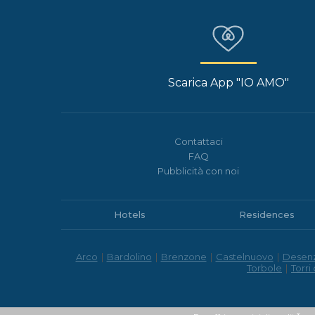
Scarica App "IO AMO"
Contattaci
FAQ
Pubblicità con noi
Hotels
Residences
Arco
|
Bardolino
|
Brenzone
|
Castelnuovo
|
Desen
Torbole
|
Torri