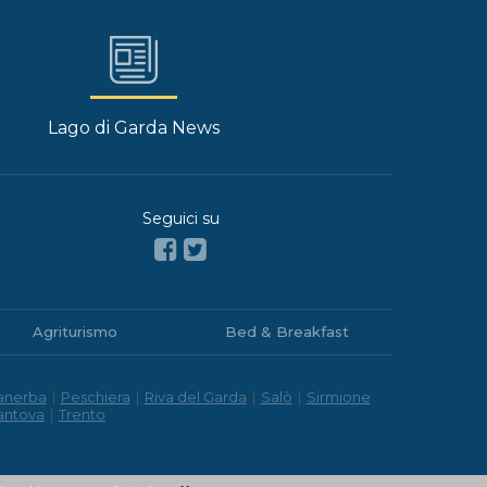
Lago di Garda News
Seguici su
Agriturismo
Bed & Breakfast
anerba
|
Peschiera
|
Riva del Garda
|
Salò
|
Sirmione
antova
|
Trento