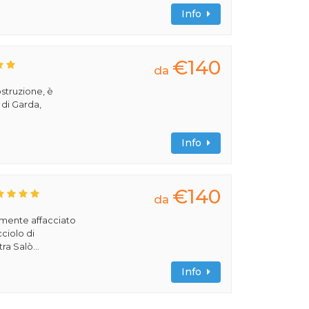
Info
€140
da
ostruzione, è
 di Garda,
Info
€140
da
amente affacciato
cciolo di
ra Salò...
Info