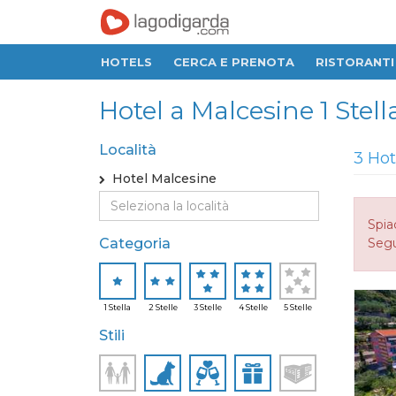
HOTELS
CERCA E PRENOTA
RISTORANTI
Hotel a Malcesine 1 Stella,
Località
3 Hot
Hotel Malcesine
Spia
Categoria
Seguo
1 Stella
2 Stelle
3 Stelle
4 Stelle
5 Stelle
Stili